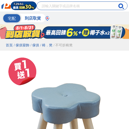
宅配
到店取貨
首頁
/ 傢俱寢飾
/ 傢俱
/ 椅．凳
/ 不可折椅凳