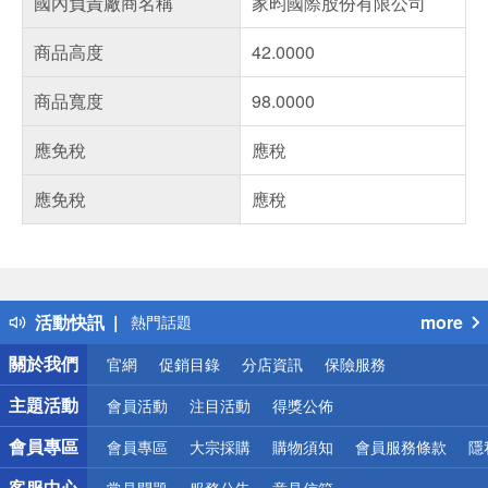
國內負責廠商名稱
家昀國際股份有限公司
商品高度
42.0000
商品寬度
98.0000
應免稅
應稅
應免稅
應稅
偏遠地區配送
詐騙網頁！請小心！
得獎公告
活動快訊
more
熱門話題
銀行優惠
關於我們
官網
促銷目錄
分店資訊
保險服務
偏遠地區配送
詐騙網頁！請小心！
主題活動
會員活動
注目活動
得獎公佈
會員專區
會員專區
大宗採購
購物須知
會員服務條款
隱
客服中心
常見問題
服務公告
意見信箱