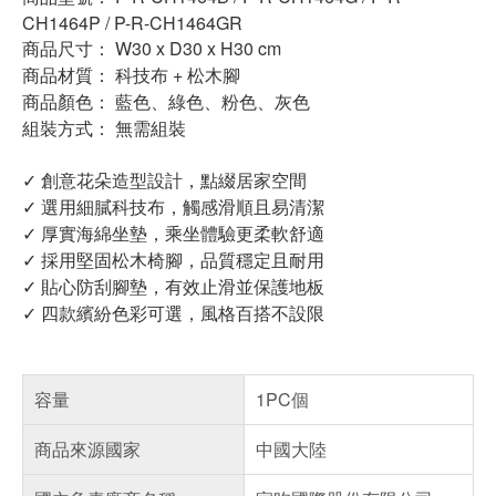
CH1464P / P-R-CH1464GR
商品尺寸： W30 x D30 x H30 cm
商品材質： 科技布 + 松木腳
商品顏色： 藍色、綠色、粉色、灰色
組裝方式： 無需組裝
✓ 創意花朵造型設計，點綴居家空間
✓ 選用細膩科技布，觸感滑順且易清潔
✓ 厚實海綿坐墊，乘坐體驗更柔軟舒適
✓ 採用堅固松木椅腳，品質穩定且耐用
✓ 貼心防刮腳墊，有效止滑並保護地板
✓ 四款繽紛色彩可選，風格百搭不設限
容量
1PC個
商品來源國家
中國大陸