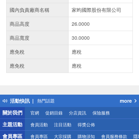
國內負責廠商名稱
家昀國際股份有限公司
商品高度
26.0000
商品寬度
30.0000
應免稅
應稅
應免稅
應稅
偏遠地區配送
詐騙網頁！請小心！
得獎公告
活動快訊
more
熱門話題
銀行優惠
關於我們
官網
促銷目錄
分店資訊
保險服務
偏遠地區配送
詐騙網頁！請小心！
主題活動
會員活動
注目活動
得獎公佈
會員專區
會員專區
大宗採購
購物須知
會員服務條款
隱