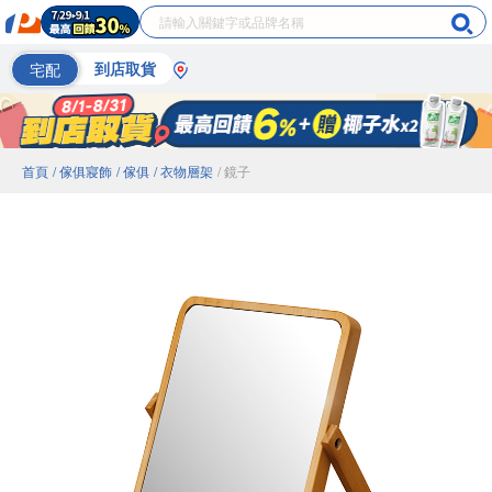
宅配
到店取貨
首頁
/ 傢俱寢飾
/ 傢俱
/ 衣物層架
/ 鏡子