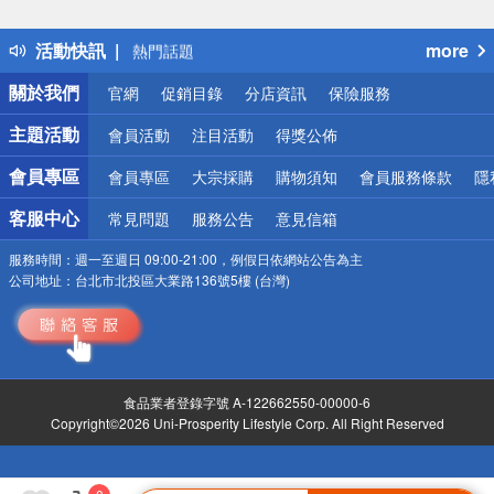
詐騙網頁！請小心！
得獎公告
活動快訊
more
熱門話題
銀行優惠
關於我們
官網
促銷目錄
分店資訊
保險服務
偏遠地區配送
詐騙網頁！請小心！
主題活動
會員活動
注目活動
得獎公佈
會員專區
會員專區
大宗採購
購物須知
會員服務條款
隱
客服中心
常見問題
服務公告
意見信箱
服務時間：
週一至週日 09:00-21:00，例假日依網站公告為主
公司地址：
台北市北投區大業路136號5樓 (台灣)
食品業者登錄字號 A-122662550-00000-6
Copyright©2026 Uni-Prosperity Lifestyle Corp. All Right Reserved