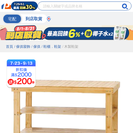
宅配
到店取貨
首頁
/ 傢俱寢飾
/ 傢俱
/ 鞋櫃．鞋架
/ 木製鞋架