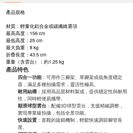
產品規格
材質：輕量化鋁合金或碳纖維選項
最高高度：156 cm
最低高度：25 cm
最大負重：8 kg
折疊長度：43.5 cm
重量（含雲台）：約1.25 kg
產品特色
四合一功能
：可用作三腳架、單腳架或低角度穩定
器，滿足多種拍攝需求，靈活性極高。
耐用結構
：採用高品質材料製成，提供穩定性與耐用
性，同時輕便易攜帶。
順滑球型雲台
：配備3D球型雲台，支援精確調整，
實現專業級拍攝，包括全景功能。
快速設置
：直觀的旋鎖機制，輕鬆快速調節腳管長
度。