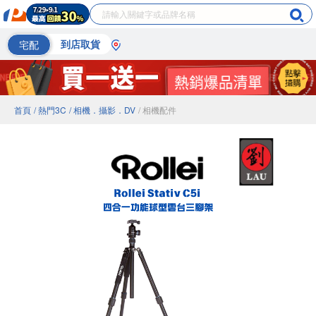
宅配
到店取貨
首頁
/ 熱門3C
/ 相機．攝影．DV
/ 相機配件