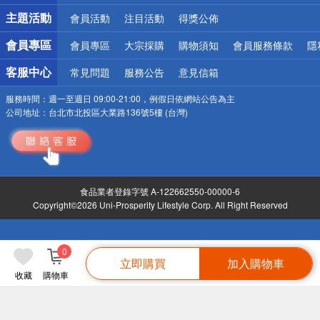
詐騙網頁！請小心！
主題活動
會員活動
注目活動
得獎公佈
會員專區
會員專區
大宗採購
購物須知
會員服務條款
隱
客服中心
常見問題
服務公告
意見信箱
服務時間：
週一至週日 09:00-21:00，例假日依網站公告為主
公司地址：
台北市北投區大業路136號5樓 (台灣)
食品業者登錄字號 A-122662550-00000-6
Copyright©2026 Uni-Prosperity Lifestyle Corp. All Right Reserved
0
立即購買
加入購物車
收藏
購物車