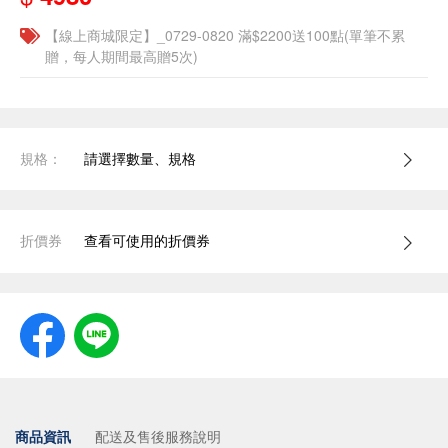
【線上商城限定】_0729-0820 滿$2200送100點(單筆不累
贈，每人期間最高贈5次)
規格：
請選擇數量、規格
折價券
查看可使用的折價券
商品資訊
配送及售後服務說明