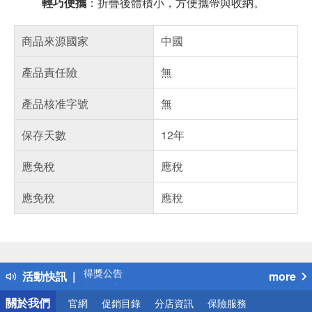
輕巧便攜
：折疊後體積小，方便攜帶與收納。
商品來源國家
中國
產品責任險
無
產品核准字號
無
保存天數
12年
應免稅
應稅
應免稅
應稅
偏遠地區配送
詐騙網頁！請小心！
得獎公告
活動快訊
more
熱門話題
銀行優惠
關於我們
官網
促銷目錄
分店資訊
保險服務
偏遠地區配送