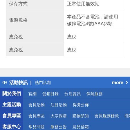
保存方式
正常使用無效期
本產品不含電池，請使用
電源規格
碳鋅電池4號(AAA)3顆
應免稅
應稅
應免稅
應稅
偏遠地區配送
詐騙網頁！請小心！
得獎公告
活動快訊
more
熱門話題
銀行優惠
關於我們
官網
促銷目錄
分店資訊
保險服務
偏遠地區配送
詐騙網頁！請小心！
主題活動
會員活動
注目活動
得獎公佈
會員專區
會員專區
大宗採購
購物須知
會員服務條款
隱
客服中心
常見問題
服務公告
意見信箱