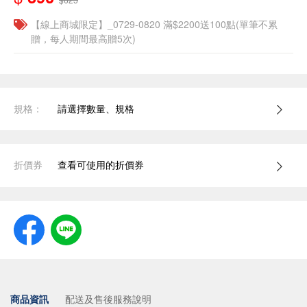
【線上商城限定】_0729-0820 滿$2200送100點(單筆不累
贈，每人期間最高贈5次)
規格：
請選擇數量、規格
折價券
查看可使用的折價券
商品資訊
配送及售後服務說明