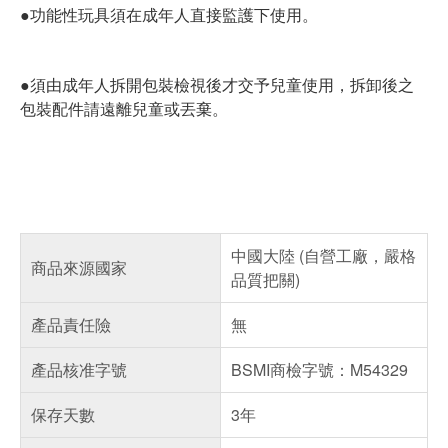
●功能性玩具須在成年人直接監護下使用。
●須由成年人拆開包裝檢視後才交予兒童使用，拆卸後之
包裝配件請遠離兒童或丟棄。
中國大陸 (自營工廠，嚴格
商品來源國家
品質把關)
產品責任險
無
產品核准字號
BSMI商檢字號：M54329
保存天數
3年