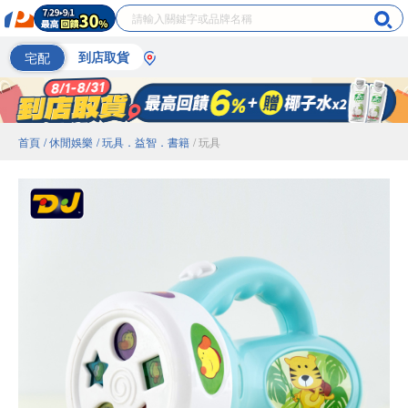
宅配
到店取貨
首頁
/ 休閒娛樂
/ 玩具．益智．書籍
/ 玩具