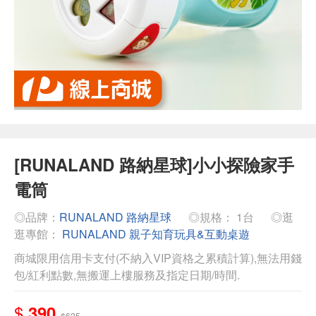
[RUNALAND 路納星球]小小探險家手
電筒
◎品牌：
RUNALAND 路納星球
◎規格： 1台
◎逛
逛專館：
RUNALAND 親子知育玩具&互動桌遊
商城限用信用卡支付(不納入VIP資格之累積計算),無法用錢
包/紅利點數,無搬運上樓服務及指定日期/時間.
$
390
$625