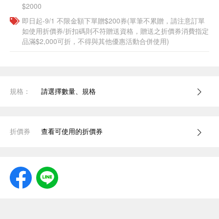
$2000
即日起-9/1 不限金額下單贈$200券(單筆不累贈，請注意訂單
如使用折價券/折扣碼則不符贈送資格，贈送之折價券消費指定
品滿$2,000可折，不得與其他優惠活動合併使用)
規格：
請選擇數量、規格
折價券
查看可使用的折價券