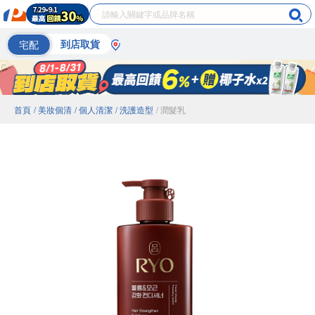
宅配
到店取貨
首頁
/ 美妝個清
/ 個人清潔
/ 洗護造型
/ 潤髮乳