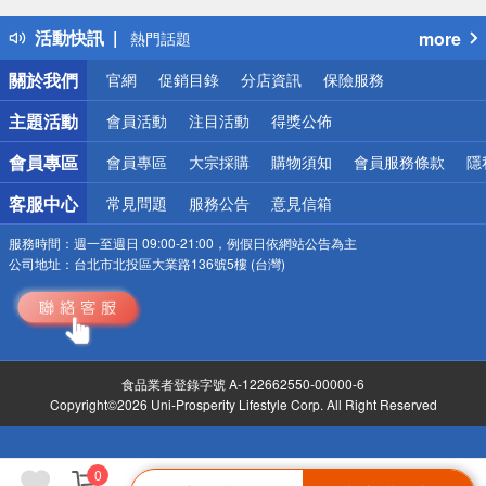
得獎公告
活動快訊
more
熱門話題
銀行優惠
關於我們
官網
促銷目錄
分店資訊
保險服務
偏遠地區配送
詐騙網頁！請小心！
主題活動
會員活動
注目活動
得獎公佈
會員專區
會員專區
大宗採購
購物須知
會員服務條款
隱
客服中心
常見問題
服務公告
意見信箱
服務時間：
週一至週日 09:00-21:00，例假日依網站公告為主
公司地址：
台北市北投區大業路136號5樓 (台灣)
食品業者登錄字號 A-122662550-00000-6
Copyright©2026 Uni-Prosperity Lifestyle Corp. All Right Reserved
0