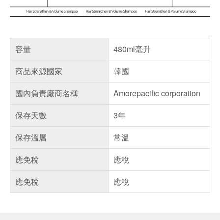
容量
480ml毫升
商品來源國家
韓國
國內負責廠商名稱
Amorepacific corporation
保存天數
3年
保存溫層
常溫
應免稅
應稅
應免稅
應稅
偏遠地區配送
詐騙網頁！請小心！