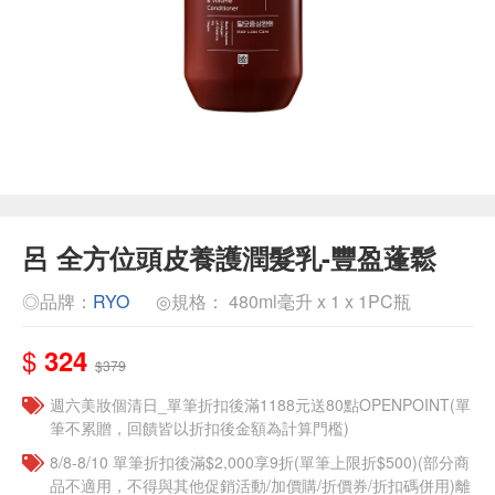
呂 全方位頭皮養護潤髮乳-豐盈蓬鬆
◎品牌：
RYO
◎規格： 480ml毫升 x 1 x 1PC瓶
$
324
$379
週六美妝個清日_單筆折扣後滿1188元送80點OPENPOINT(單
筆不累贈，回饋皆以折扣後金額為計算門檻)
8/8-8/10 單筆折扣後滿$2,000享9折(單筆上限折$500)(部分商
品不適用，不得與其他促銷活動/加價購/折價券/折扣碼併用)離