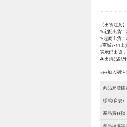
－－－－－－
【出貨注意】
✎宅配出貨：
✎超商出貨：
※商城7-1
表示已出貨，
🔺出清品以
※※※加入關注
商品來源國
樣式(多規)
產品責任險
產品核准字