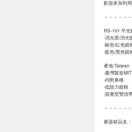
歡迎多加利用
－－－－－－
RS-101 平
‧消光黑/消光
‧銀色/紅色鏡
‧藍色/黑色鏡
產地:Taiwan
‧臺灣製造MIT
‧內附鼻橋
‧低阻力鏡框
‧競賽型雙頭
－－－－－－
療器材品名：