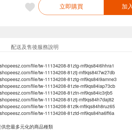
立即購買
加
配送及售後服務說明
tw.shopeesz.com/file/tw-11134208-81ztg-mf9qs84i6hhra1
tw.shopeesz.com/file/tw-11134208-81ztj-mf9qs84i7w27db
-tw.shopeesz.com/file/tw-11134208-81ztg-mf9qs84i9amne3
tw.shopeesz.com/file/tw-11134208-81zte-mf9qs84iap73cb
tw.shopeesz.com/file/tw-11134208-81ztn-mf9qs84ic3rjb5
tw.shopeesz.com/file/tw-11134208-81ztj-mf9qs84h7daj82
tw.shopeesz.com/file/tw-11134208-81ztk-mf9qs84h8ruz65
tw.shopeesz.com/file/tw-11134208-81ztd-mf9qs84ha6ff6a
提供您最多元化的商品種類