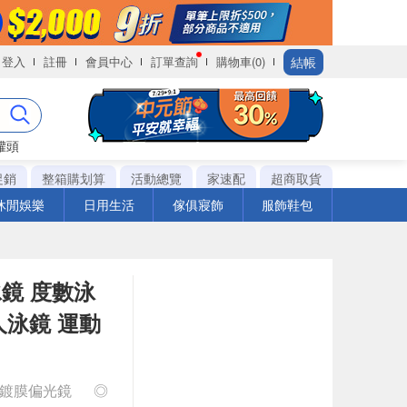
結帳
登入
註冊
會員中心
訂單查詢
購物車(0)
罐頭
促銷
整箱購划算
活動總覽
家速配
超商取貨
休閒娛樂
日用生活
傢俱寢飾
服飾鞋包
泳鏡 度數泳
成人泳鏡 運動
0H 鍍膜偏光鏡
◎