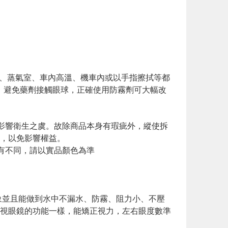
、蒸氣室、車內高溫、機車內或以手指擦拭等都
洗，避免藥劑接觸眼球，正確使用防霧劑可大幅改
影響衛生之虞。故除商品本身有瑕疵外，縱使拆
，以免影響權益。
有不同，請以實品顏色為準
象並且能做到水中不漏水、防霧、阻力小、不壓
視眼鏡的功能一樣，能矯正視力，左右眼度數準