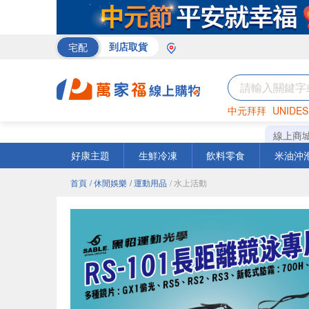
宅配
到店取貨
中元拜拜
UNIDES
米
巧克力
衛生紙
線上商
好康主題
生鮮冷凍
飲料零食
米油沖
首頁
/ 休閒娛樂
/ 運動用品
/ 水上活動