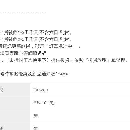
－－－－－－－－－－
出貨後約1-2工作天(不含六日)到貨。
出貨後約2-3工作天(不含六日)到貨。
1出貨資訊更新較慢，顯示「訂單處理中」，
請買家耐心等候唷💕💕
外，【未拆封正常使用下】提供換貨，依照『換貨說明』單辦理。(隨
!隨時掌握優惠及新品通知喔^^※※※
家
Taiwan
RS-101黑
無
號
無