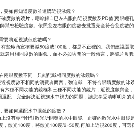
近視，要如何知道度數並選購近視泳鏡？
正確度數的鏡片，應瞭解自已左右眼的近視度數及PD值(兩眼瞳
師幫您檢驗度數。依照您左右眼的度數去挑選完全符合您度數的
泳鏡需要將近視減低度數嗎？
，有些廠商宣稱要減50度或100度，都是不正確的。我們建議
就選用相同度數的眼鏡，而不必如坊間的一般傳言，將鏡片度數
左、右兩眼度數不同，只能配戴相同度數的泳鏡嗎？
眼近視度數不相同的消費者而言，強迫戴上不符合眼睛度數的泳
有六種不同功能的鏡框和三種不同功能的鏡片，近視度數齊全，
場選配，完全解決近視族水中視力的問題，讓您享受清晰明亮的
散光，要如何選配水中眼鏡的度數？
面上沒有專門針對散光所開發的水中眼鏡，正確的散光水中眼鏡
度，散光100度，將散光100度/2=50度,再加上近視200度，可