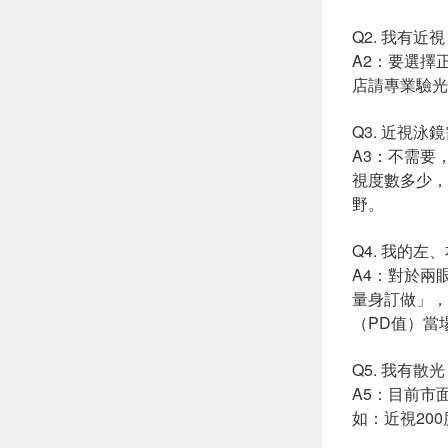
Q2. 我有
A2：要選擇
店請專業驗光
Q3. 近視
A3：不需要
視度數多少，
野。
Q4. 我的
A4：對於兩
量身訂做」，
（PD值）當
Q5. 我有
A5：目前市
如：近視200