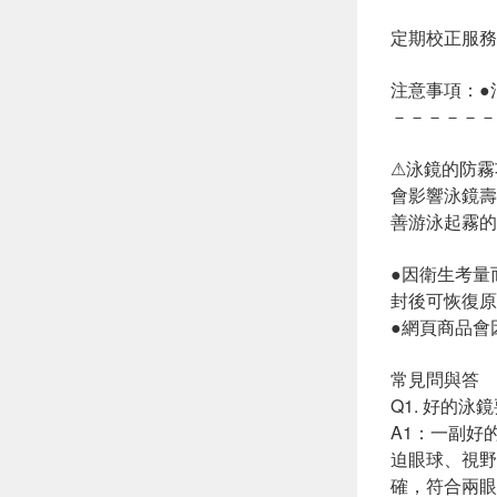
定期校正服務
注意事項：●
－－－－－－
⚠泳鏡的防霧
會影響泳鏡壽
善游泳起霧的
●因衛生考量
封後可恢復原
●網頁商品會
常見問與答
Q1. 好的泳
A1：一副好
迫眼球、視野
確，符合兩眼