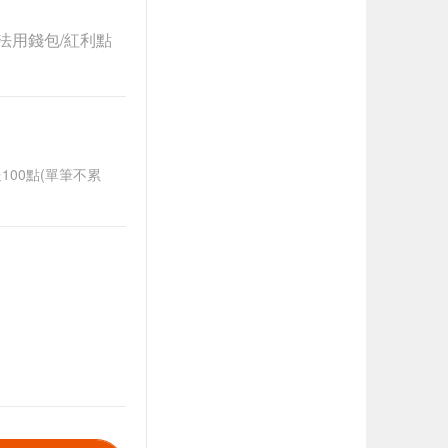
法用錢包/紅利點
送100點(單筆不累