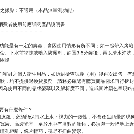
之據點：不適用（本品無量測功能）
消費者使用前應詳閱產品說明書
－－－－－－－－－
功能是有一定的壽命，會因使用情形有所不同；如一起帶入烤箱
命。下水前塗抹或噴入防霧劑，靜置3-5分鐘後，再以清水沖
困擾！
而密封之個人衛生用品，如拆封檢查試穿（用）後再次出售，有
狀，均不提供退換貨服務，請務必確認有購買商品需求再行拆封
因為使用不同的品牌螢幕以及解析度不同，造成圖片顏色呈現略
鏡要有什麼條件？
的泳鏡，必須能保持水上水下視力的一致性，不會產生頭暈的現
寬廣、高透光率。至於水中有度數的泳鏡，必須與一般陸地上近
瞳孔距離，鏡片輕巧，視野不扭曲變形。