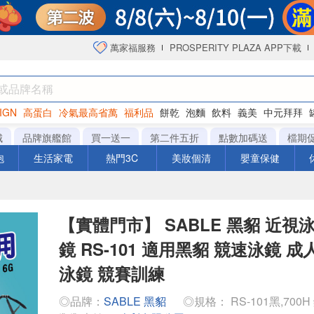
萬家福服務
PROSPERITY PLAZA APP下載
IGN
高蛋白
冷氣最高省萬
福利品
餅乾
泡麵
飲料
義美
中元拜拜
咖啡
城
品牌旗艦館
買一送一
第二件五折
點數加碼送
檔期
泡
生活家電
熱門3C
美妝個清
嬰童保健
【實體門市】 SABLE 黑貂 近視
鏡 RS-101 適用黑貂 競速泳鏡 
泳鏡 競賽訓練
◎品牌：
SABLE 黑貂
◎規格： RS-101黑,70