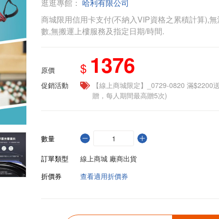
逛逛專館：
哈利有限公司
商城限用信用卡支付(不納入VIP資格之累積計算),無
數,無搬運上樓服務及指定日期/時間.
1376
$
原價
促銷活動
【線上商城限定】_0729-0820 滿$2200
贈，每人期間最高贈5次)
數量
訂單類型
線上商城 廠商出貨
折價券
查看適用折價券