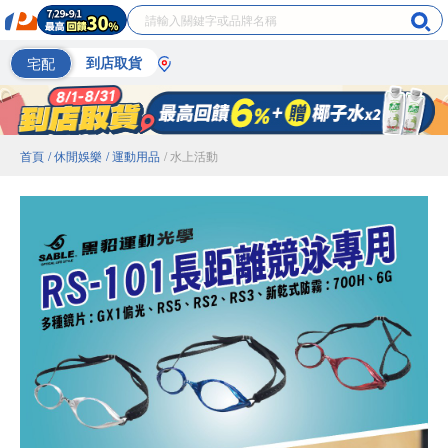
宅配
到店取貨
首頁
/ 休閒娛樂
/ 運動用品
/ 水上活動