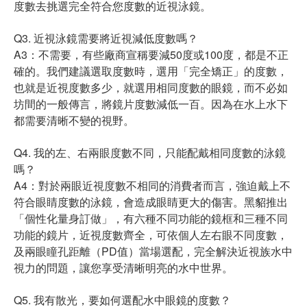
度數去挑選完全符合您度數的近視泳鏡。
Q3. 近視泳鏡需要將近視減低度數嗎？
A3：不需要，有些廠商宣稱要減50度或100度，都是不正
確的。我們建議選取度數時，選用「完全矯正」的度數，
也就是近視度數多少，就選用相同度數的眼鏡，而不必如
坊間的一般傳言，將鏡片度數減低一百。因為在水上水下
都需要清晰不變的視野。
Q4. 我的左、右兩眼度數不同，只能配戴相同度數的泳鏡
嗎？
A4：對於兩眼近視度數不相同的消費者而言，強迫戴上不
符合眼睛度數的泳鏡，會造成眼睛更大的傷害。黑貂推出
「個性化量身訂做」，有六種不同功能的鏡框和三種不同
功能的鏡片，近視度數齊全，可依個人左右眼不同度數，
及兩眼瞳孔距離（PD值）當場選配，完全解決近視族水中
視力的問題，讓您享受清晰明亮的水中世界。
Q5. 我有散光，要如何選配水中眼鏡的度數？