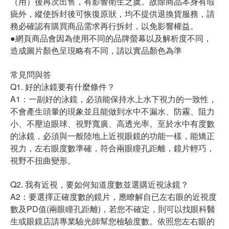
（用）後再次出售，有影響衛生之虞。故除商品本身有瑕
疵外，縱使拆封後可恢復原狀，均不提供退換貨服務，請
務必確認有購買商品需求再行拆封，以免影響權益。
●網頁商品會因為使用不同的品牌螢幕以及解析度不同，
造成圖片顏色呈現略有不同，請以實品顏色為準
常見問與答
Q1. 好的泳鏡要有什麼條件？
A1：一副好的泳鏡，必須能保持水上水下視力的一致性，
不會產生頭暈的現象並且能做到水中不漏水、防霧、阻力
小、不壓迫眼球、視野寬廣、高透光率。至於水中有度數
的泳鏡，必須與一般陸地上近視眼鏡的功能一樣，能矯正
視力，左右眼度數準確，符合兩眼瞳孔距離，鏡片輕巧，
視野不扭曲變形。
Q2. 我有近視，要如何知道度數並選購近視泳鏡？
A2：要選擇正確度數的鏡片，應瞭解自已左右眼的近視度
數及PD值(兩眼瞳孔距離)，若您不確定，則可以找眼科醫
生或眼鏡店請專業驗光師幫您檢驗度數。依照您左右眼的