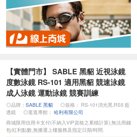
【實體門市】 SABLE 黑貂 近視泳鏡
度數泳鏡 RS-101 適用黑貂 競速泳鏡
成人泳鏡 運動泳鏡 競賽訓練
◎品牌：
SABLE 黑貂
◎規格： RS-101消光黑,RS5 藍
透鏡
◎逛逛專館：
哈利有限公司
商城限用信用卡支付(不納入VIP資格之累積計算),無法用錢
包/紅利點數,無搬運上樓服務及指定日期/時間.