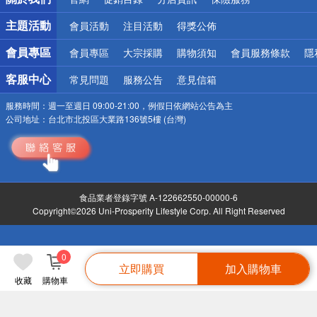
詐騙網頁！請小心！
主題活動
會員活動
注目活動
得獎公佈
會員專區
會員專區
大宗採購
購物須知
會員服務條款
隱
客服中心
常見問題
服務公告
意見信箱
服務時間：
週一至週日 09:00-21:00，例假日依網站公告為主
公司地址：
台北市北投區大業路136號5樓 (台灣)
食品業者登錄字號 A-122662550-00000-6
Copyright©2026 Uni-Prosperity Lifestyle Corp. All Right Reserved
0
立即購買
加入購物車
收藏
購物車