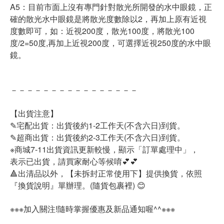
A5：目前市面上沒有專門針對散光所開發的水中眼鏡，正
確的散光水中眼鏡是將散光度數除以2，再加上原有近視
度數即可，如：近視200度，散光100度，將散光100
度/2=50度,再加上近視200度，可選擇近視250度的水中眼
鏡。
－－－－－－－－－－－－－－－－
【出貨注意】
✎宅配出貨：出貨後約1-2工作天(不含六日)到貨。
✎超商出貨：出貨後約2-3工作天(不含六日)到貨。
※商城7-11出貨資訊更新較慢，顯示「訂單處理中」，
表示已出貨，請買家耐心等候唷💕💕
🔺出清品以外，【未拆封正常使用下】提供換貨，依照
『換貨說明』單辦理。(隨貨包裹裡) 😊
※※※加入關注!隨時掌握優惠及新品通知喔^^※※※