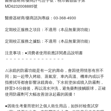
醫療器材商/藥商許可證字號：桃市醫器販字第
MD6232008885號
醫療器材商/藥商諮詢專線：03-368-4930
定期校正服務之項目：不適用（本品無量測功能）
定期校正服務之據點：不適用（本品無量測功能）
注意事項：●消費者使用前應詳閱產品說明書
－－－－－－－－－－－－－－－
⚠泳鏡的防霧功能是有一定的壽命，會因使用情形有所不
同；如一起帶入烤箱、蒸氣室、車內高溫、機車內或以手
指擦拭等都會影響泳鏡壽命。下水前塗抹或噴入防霧劑，
靜置3-5分鐘後，再以清水沖洗，避免藥劑接觸眼球，正確
使用防霧劑可大幅改善游泳起霧的困擾！
●因衛生考量而密封之個人衛生用品，如拆封檢查試穿