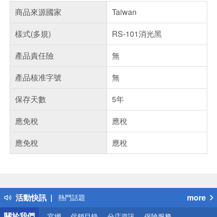
商品來源國家
Taiwan
樣式(多規)
RS-101消光黑
產品責任險
無
產品核准字號
無
保存天數
5年
應免稅
應稅
應免稅
應稅
偏遠地區配送
詐騙網頁！請小心！
得獎公告
熱門話題
活動快訊
more
銀行優惠
偏遠地區配送
關於我們
官網
促銷目錄
分店資訊
保險服務