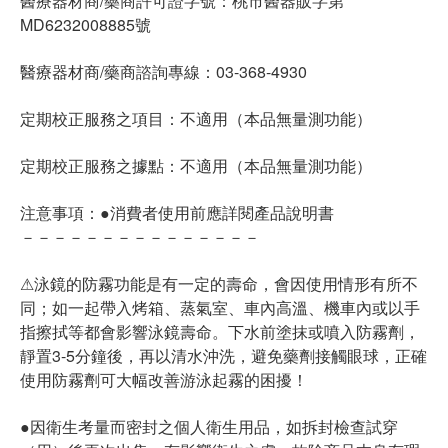
醫療器材商/藥商許可證字號：桃市醫器販字第
MD6232008885號
醫療器材商/藥商諮詢專線：03-368-4930
定期校正服務之項目：不適用（本品無量測功能）
定期校正服務之據點：不適用（本品無量測功能）
注意事項：●消費者使用前應詳閱產品說明書
－－－－－－－－－－－－－－－
⚠泳鏡的防霧功能是有一定的壽命，會因使用情形有所不
同；如一起帶入烤箱、蒸氣室、車內高溫、機車內或以手
指擦拭等都會影響泳鏡壽命。下水前塗抹或噴入防霧劑，
靜置3-5分鐘後，再以清水沖洗，避免藥劑接觸眼球，正確
使用防霧劑可大幅改善游泳起霧的困擾！
●因衛生考量而密封之個人衛生用品，如拆封檢查試穿