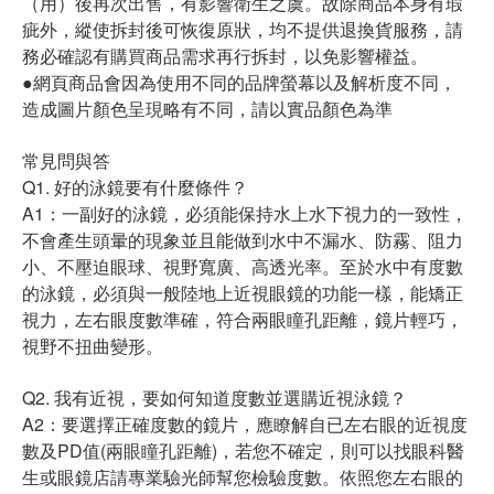
（用）後再次出售，有影響衛生之虞。故除商品本身有瑕
疵外，縱使拆封後可恢復原狀，均不提供退換貨服務，請
務必確認有購買商品需求再行拆封，以免影響權益。
●網頁商品會因為使用不同的品牌螢幕以及解析度不同，
造成圖片顏色呈現略有不同，請以實品顏色為準
常見問與答
Q1. 好的泳鏡要有什麼條件？
A1：一副好的泳鏡，必須能保持水上水下視力的一致性，
不會產生頭暈的現象並且能做到水中不漏水、防霧、阻力
小、不壓迫眼球、視野寬廣、高透光率。至於水中有度數
的泳鏡，必須與一般陸地上近視眼鏡的功能一樣，能矯正
視力，左右眼度數準確，符合兩眼瞳孔距離，鏡片輕巧，
視野不扭曲變形。
Q2. 我有近視，要如何知道度數並選購近視泳鏡？
A2：要選擇正確度數的鏡片，應瞭解自已左右眼的近視度
數及PD值(兩眼瞳孔距離)，若您不確定，則可以找眼科醫
生或眼鏡店請專業驗光師幫您檢驗度數。依照您左右眼的