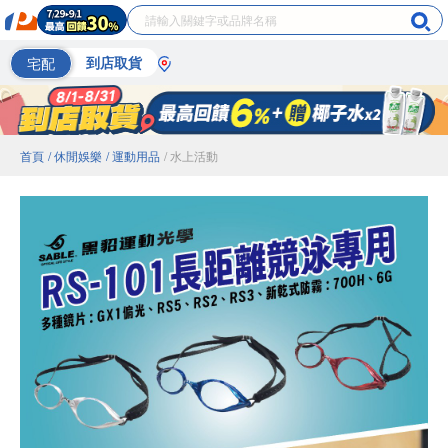
宅配
到店取貨
首頁
/ 休閒娛樂
/ 運動用品
/ 水上活動