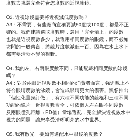
度數去挑選完全符合您度數的近視泳鏡。
Q3. 近視泳鏡需要將近視減低度數嗎？
A3：不需要，有些廠商宣稱要減50度或100度，都是不正
確的。我們建議選取度數時，選用「完全矯正」的度數，
也就是近視度數多少，就選用相同度數的眼鏡，而不必如
坊間的一般傳言，將鏡片度數減低一百。因為在水上水下
都需要清晰不變的視野。
Q4. 我的左、右兩眼度數不同，只能配戴相同度數的泳鏡
嗎？
A4：對於兩眼近視度數不相同的消費者而言，強迫戴上不
符合眼睛度數的泳鏡，會造成眼睛更大的傷害。黑貂推出
「個性化量身訂做」，有六種不同功能的鏡框和三種不同
功能的鏡片，近視度數齊全，可依個人左右眼不同度數，
及兩眼瞳孔距離（PD值）當場選配，完全解決近視族水中
視力的問題，讓您享受清晰明亮的水中世界。
Q5. 我有散光，要如何選配水中眼鏡的度數？