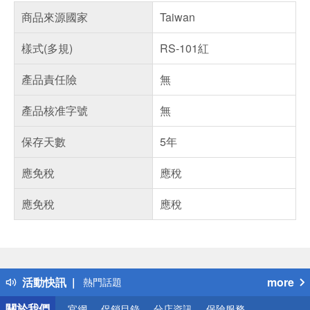
商品來源國家
Taiwan
樣式(多規)
RS-101紅
產品責任險
無
產品核准字號
無
保存天數
5年
應免稅
應稅
應免稅
應稅
偏遠地區配送
詐騙網頁！請小心！
得獎公告
活動快訊
more
熱門話題
銀行優惠
關於我們
官網
促銷目錄
分店資訊
保險服務