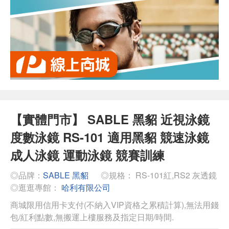
【實體門市】 SABLE 黑貂 近視泳鏡
度數泳鏡 RS-101 適用黑貂 競速泳鏡
成人泳鏡 運動泳鏡 競賽訓練
◎品牌：
SABLE 黑貂
◎規格： RS-101紅,RS2 灰透鏡
◎逛逛專館：
哈利有限公司
商城限用信用卡支付(不納入VIP資格之累積計算),無法用錢
包/紅利點數,無搬運上樓服務及指定日期/時間.