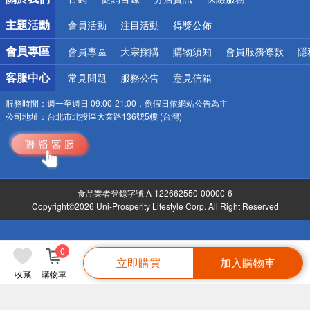
偏遠地區配送
詐騙網頁！請小心！
主題活動
會員活動
注目活動
得獎公佈
會員專區
會員專區
大宗採購
購物須知
會員服務條款
隱
客服中心
常見問題
服務公告
意見信箱
服務時間：
週一至週日 09:00-21:00，例假日依網站公告為主
公司地址：
台北市北投區大業路136號5樓 (台灣)
食品業者登錄字號 A-122662550-00000-6
Copyright©2026 Uni-Prosperity Lifestyle Corp. All Right Reserved
0
立即購買
加入購物車
收藏
購物車