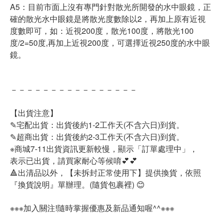
A5：目前市面上沒有專門針對散光所開發的水中眼鏡，正
確的散光水中眼鏡是將散光度數除以2，再加上原有近視
度數即可，如：近視200度，散光100度，將散光100
度/2=50度,再加上近視200度，可選擇近視250度的水中眼
鏡。
－－－－－－－－－－－－－－－－
【出貨注意】
✎宅配出貨：出貨後約1-2工作天(不含六日)到貨。
✎超商出貨：出貨後約2-3工作天(不含六日)到貨。
※商城7-11出貨資訊更新較慢，顯示「訂單處理中」，
表示已出貨，請買家耐心等候唷💕💕
🔺出清品以外，【未拆封正常使用下】提供換貨，依照
『換貨說明』單辦理。(隨貨包裹裡) 😊
※※※加入關注!隨時掌握優惠及新品通知喔^^※※※