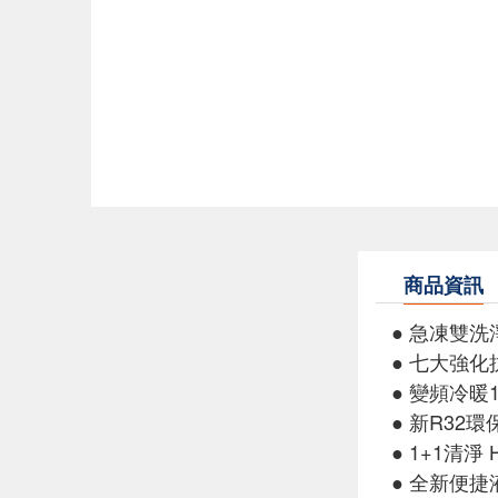
商品資訊
● 急凍雙洗
● 七大強化
● 變頻冷暖
● 新R32
● 1+1清淨
● 全新便