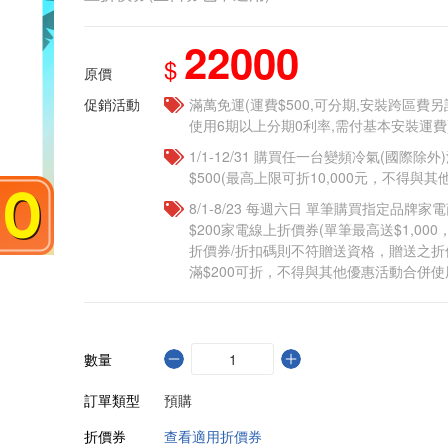
22000
$
原價
促銷活動
滿萬免運(運費$500,可分期,安裝跨區費
使用6期以上分期0利率,需付基本安裝運費
1/1-12/31 購買任一台變頻冷氣(國際除外)
$500(最高上限可折10,000元，不得與
8/1-8/23 每週六日 單筆購買指定品牌家電商
$200家電線上折價券(單筆最高送$1,00
折價券/折扣碼則不符贈送資格，贈送之
滿$200可折，不得與其他優惠活動合併使
數量
訂單類型
預購
折價券
查看適用折價券