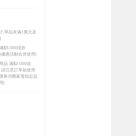
另計,單品未滿1萬元及
)
滿$5,000現折
其他優惠活動合併使用)
品 滿$2,000送
0，請注意訂單如使用
折價券消費家電指定品
用)