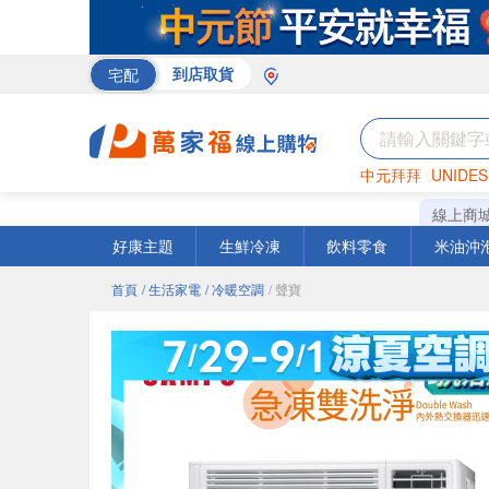
宅配
到店取貨
中元拜拜
UNIDES
巧克力
罐頭
海苔
線上商
好康主題
生鮮冷凍
飲料零食
米油沖
首頁
/ 生活家電
/ 冷暖空調
/ 聲寶