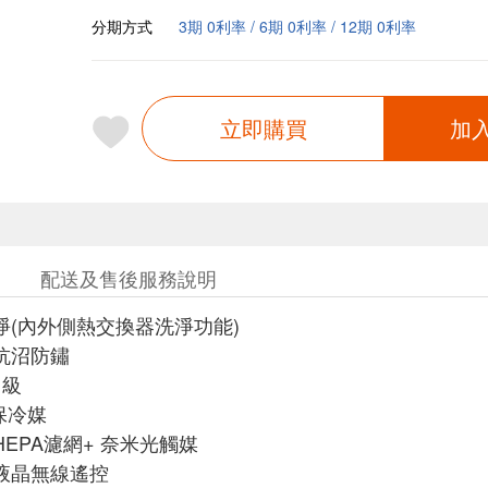
分期方式
3期 0利率 / 6期 0利率 / 12期 0利率
立即購買
加
配送及售後服務說明
淨(內外側熱交換器洗淨功能)
抗沼防鏽
1級
環保冷媒
 HEPA濾網+ 奈米光觸媒
捷液晶無線遙控