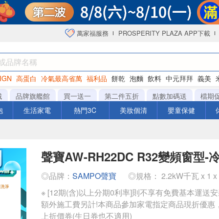
萬家福服務
PROSPERITY PLAZA APP下載
IGN
高蛋白
冷氣最高省萬
福利品
餅乾
泡麵
飲料
中元拜拜
義美
洋芋片
城
品牌旗艦館
買一送一
第二件五折
點數加碼送
檔期
泡
生活家電
熱門3C
美妝個清
嬰童保健
聲寶AW-RH22DC R32變頻窗型-
◎品牌：
SAMPO聲寶
◎規格： 2.2kW千瓦 x 1 x
※ [12期(含)以上分期0利率]則不享有免費基本運送
額外施工費另計!本商品參加家電指定商品現折優惠
上折價券(生日券也不適用)