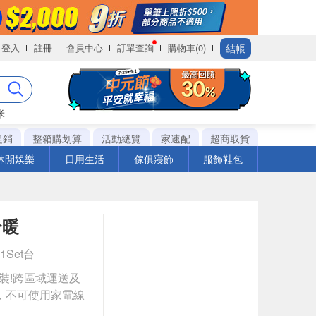
結帳
登入
註冊
會員中心
訂單查詢
購物車(0)
米
促銷
整箱購划算
活動總覽
家速配
超商取貨
休閒娛樂
日用生活
傢俱寢飾
服飾鞋包
冷暖
 1Set台
安裝!跨區域運送及
，不可使用家電線