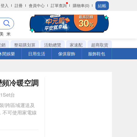
結帳
登入
註冊
會員中心
訂單查詢
購物車(0)
美
米
促銷
整箱購划算
活動總覽
家速配
超商取貨
休閒娛樂
日用生活
傢俱寢飾
服飾鞋包
幸福變頻冷暖空調
 1Set台
安裝!跨區域運送及
，不可使用家電線