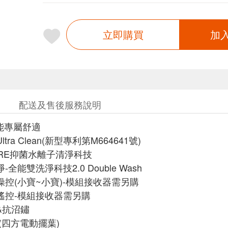
立即購買
加
配送及售後服務說明
智能專屬舒適
tra Clean(新型專利第M664641號)
 PURE抑菌水離子清淨科技
-全能雙洗淨科技2.0 Double Wash
操控(小寶~小寶)-模組接收器需另購
端遙控-模組接收器需另購
&抗沼鏽
吹(四方電動擺葉)