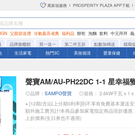
萬家福服務
PROSPERITY PLAZA APP下載
IGN
父親節送禮
冷氣最高省萬
福利品
餅乾
泡麵
飲料
中元拜拜
義
洋芋片
城
品牌旗艦館
買一送一
第二件五折
點數加碼送
檔期
泡
生活家電
熱門3C
美妝個清
嬰童保健
聲寶AM/AU-PH22DC 1-1 星
◎品牌：
SAMPO聲寶
◎規格： 2.6kW千瓦 x 1 x
※ [12期(含)以上分期0利率]則不享有免費基本運送
額外施工費另計!本商品參加家電指定商品現折優惠
上折價券(生日券也不適用)