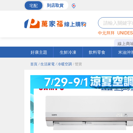
宅配
到店取貨
中元拜拜
UNIDES
巧克力
罐頭
海苔
線上商
好康主題
生鮮冷凍
飲料零食
米油沖
首頁
/ 生活家電
/ 冷暖空調
/ 聲寶