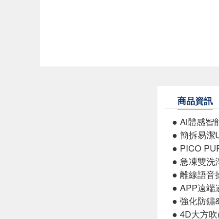
商品資訊
● Ai體感
● 簡拆易潔Ul
● PICO
● 急凍雙洗淨
● 離線語音
● APP遠
● 強化防鏽
● 4D大方