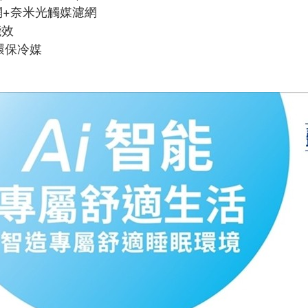
濾網+奈米光觸媒濾網
能效
型環保冷媒