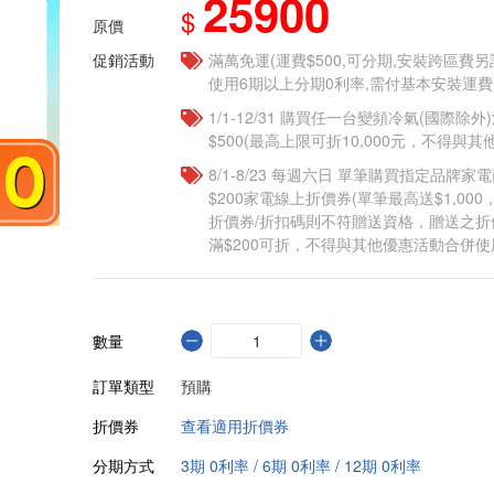
25900
$
原價
促銷活動
滿萬免運(運費$500,可分期,安裝跨區費
使用6期以上分期0利率,需付基本安裝運費
1/1-12/31 購買任一台變頻冷氣(國際除外)
$500(最高上限可折10,000元，不得與
8/1-8/23 每週六日 單筆購買指定品牌家電商
$200家電線上折價券(單筆最高送$1,00
折價券/折扣碼則不符贈送資格，贈送之
滿$200可折，不得與其他優惠活動合併使
數量
訂單類型
預購
折價券
查看適用折價券
分期方式
3期 0利率 / 6期 0利率 / 12期 0利率