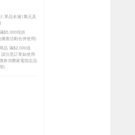
另計,單品未滿1萬元及
)
滿$5,000現折
其他優惠活動合併使用)
品 滿$2,000送
0，請注意訂單如使用
折價券消費家電指定品
用)