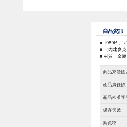
商品資訊
■ 1080P，
■ （內建麥克
■ 材質：金屬
商品來源國
產品責任險
產品核准字
保存天數
應免稅