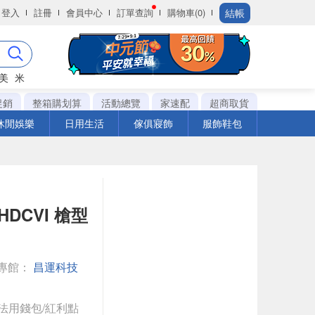
結帳
登入
註冊
會員中心
訂單查詢
購物車(0)
美
米
促銷
整箱購划算
活動總覽
家速配
超商取貨
休閒娛樂
日用生活
傢俱寢飾
服飾鞋包
HDCVI 槍型
專館：
昌運科技
法用錢包/紅利點