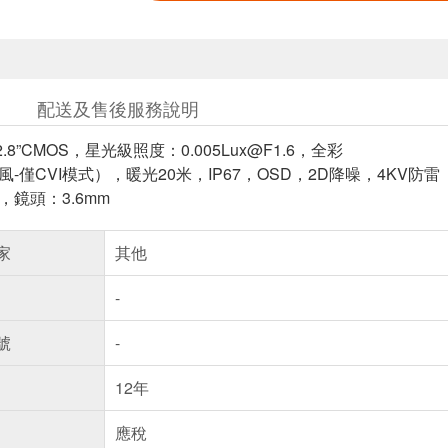
配送及售後服務說明
1/2.8”CMOS，星光級照度：0.005Lux@F1.6，全彩
風-僅CVI模式），暖光20米，IP67，OSD，2D降噪，4KV防雷
，鏡頭：3.6mm
家
其他
-
號
-
12年
應稅