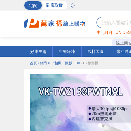
宅配
到店取貨
中元拜拜
UNIDES
巧克力
罐頭
海苔
線上商
好康主題
生鮮冷凍
飲料零食
米油沖
首頁
/ 熱門3C
/ 相機．攝影．DV
/ DV攝影機