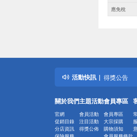
應免稅
偏遠地區配
詐騙網頁！
得獎公告
活動快訊
熱門話題
銀行優惠
偏遠地區配
關於我們
主題活動
會員專區
詐騙網頁！
官網
會員活動
會員專區
促銷目錄
注目活動
大宗採購
分店資訊
得獎公佈
購物須知
保險服務
會員服務條款