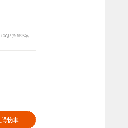
送100點(單筆不累
入購物車