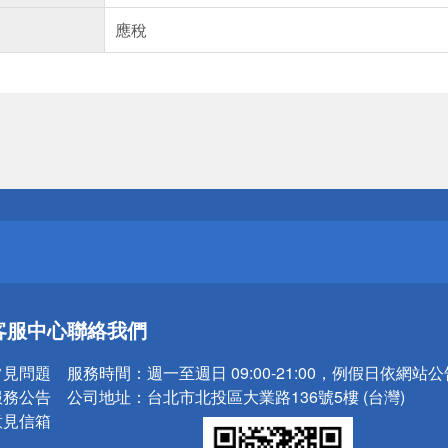
應稅
送
請小心！
送
客服中心
聯絡我們
請小心！
常見問題
服務時間：
週一至週日 09:00-21:00，例假日依網站
服務公告
公司地址：
台北市北投區大業路136號5樓 (台灣)
意見信箱