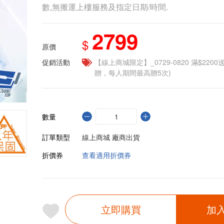
數,無搬運上樓服務及指定日期/時間.
2799
$
原價
促銷活動
【線上商城限定】_0729-0820 滿$2200
贈，每人期間最高贈5次)
數量
訂單類型
線上商城 廠商出貨
折價券
查看適用折價券
立即購買
加