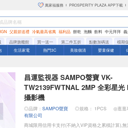
萬家福服務
PROSPERITY PLAZA APP下載
IGN
父親節送禮
冷氣最高省萬
福利品
餅乾
泡麵
飲料
中元拜拜
義
洋芋片
城
品牌旗艦館
買一送一
第二件五折
點數加碼送
檔期
泡
生活家電
熱門3C
美妝個清
嬰童保健
昌運監視器 SAMPO聲寶 VK-
TW2139FWTNAL 2MP 全彩星光 
攝影機
◎品牌：
SAMPO聲寶
◎規格： 1PCS
◎逛逛
有限公司
商城限用信用卡支付(不納入VIP資格之累積計算),無