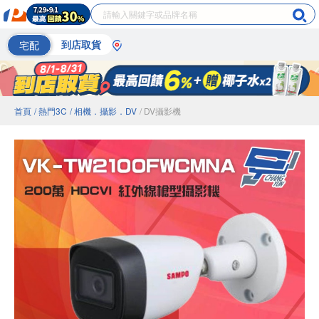
宅配
到店取貨
首頁
/ 熱門3C
/ 相機．攝影．DV
/ DV攝影機