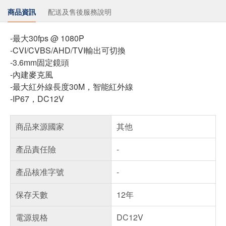
商品資訊
配送及售後服務說明
-最大30fps @ 1080P
-CVI/CVBS/AHD/TVI輸出可切換
-3.6mm固定鏡頭
-內建麥克風
-最大紅外線長度30M，智能紅外線
-IP67，DC12V
商品來源國家
其他
產品責任險
-
產品核准字號
-
保存天數
12年
電源規格
DC12V