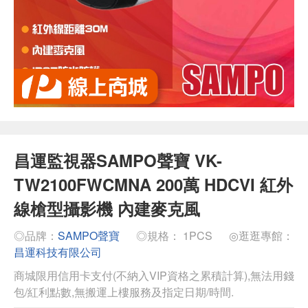
昌運監視器SAMPO聲寶 VK-
TW2100FWCMNA 200萬 HDCVI 紅外
線槍型攝影機 內建麥克風
◎品牌：
SAMPO聲寶
◎規格： 1PCS
◎逛逛專館：
昌運科技有限公司
商城限用信用卡支付(不納入VIP資格之累積計算),無法用錢
包/紅利點數,無搬運上樓服務及指定日期/時間.