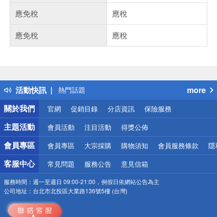
應免稅
應稅
應免稅
應稅
偏遠地區配送
詐騙網頁！請小心！
得獎公告
活動快訊
more
熱門話題
銀行優惠
關於我們
官網
促銷目錄
分店資訊
保險服務
偏遠地區配送
詐騙網頁！請小心！
主題活動
會員活動
注目活動
得獎公佈
會員專區
會員專區
大宗採購
購物須知
會員服務條款
隱
客服中心
常見問題
服務公告
意見信箱
服務時間：
週一至週日 09:00-21:00，例假日依網站公告為主
公司地址：
台北市北投區大業路136號5樓 (台灣)