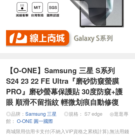
【O-ONE】Samsung 三星 S系列
S24 23 22 FE Ultra『磨砂防窺螢膜
PRO』磨砂螢幕保護貼 30度防窺+護
眼 順滑不留指紋 輕微划痕自動修復
◎品牌：
Samsung 三星
◎規格： S7 edge
◎逛逛專
館：
O-ONE 圓一國際
商城限用信用卡支付(不納入VIP資格之累積計算),無法用錢