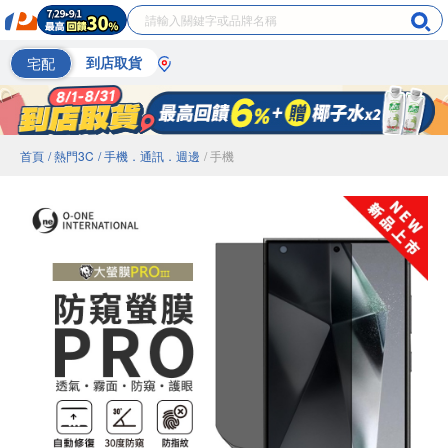
宅配
到店取貨
首頁
/ 熱門3C
/ 手機．通訊．週邊
/ 手機