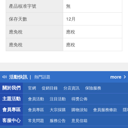
產品核准字號
無
保存天數
12月
應免稅
應稅
應免稅
應稅
偏遠地區配送
詐騙網頁！請小心！
得獎公告
活動快訊
more
熱門話題
銀行優惠
關於我們
官網
促銷目錄
分店資訊
保險服務
偏遠地區配送
詐騙網頁！請小心！
主題活動
會員活動
注目活動
得獎公佈
會員專區
會員專區
大宗採購
購物須知
會員服務條款
隱
客服中心
常見問題
服務公告
意見信箱