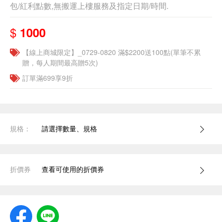
包/紅利點數,無搬運上樓服務及指定日期/時間.
$
1000
【線上商城限定】_0729-0820 滿$2200送100點(單筆不累
贈，每人期間最高贈5次)
訂單滿699享9折
規格：
請選擇數量、規格
折價券
查看可使用的折價券