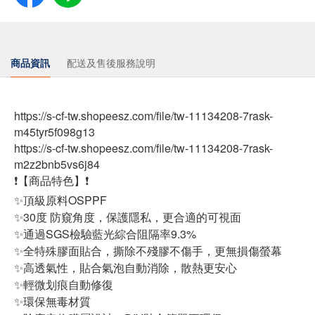
商品資訊
配送及售後服務說明
https://s-cf-tw.shopeesz.com/file/tw-11134208-7rask-
m45tyr5f098g13
https://s-cf-tw.shopeesz.com/file/tw-11134208-7rask-
m2z2bnb5vs6j84
❗【商品特色】❗
✨頂級原料OSPPF
✨30度 防窺角度，保護隱私，更合適的可視面
✨通過SGS檢驗藍光綜合阻隔率9.3%
✨全特殊膠面貼合，撕除不殘膠不傷手，更無損傷螢幕
✨高透氣性，貼合氣泡自動消除，散熱更安心
✨輕微划痕自動修復
✨環保無毒材質