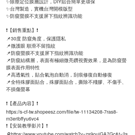
✨除塵定位膜層設計，DIY貼合簡單更環保
✨台灣製造，實機台灣開模版型
✨防窺螢膜不支援屏下指紋辨識功能
❗【銷售重點】❗
📌30度 防窺角度，保護隱私
📌微護眼 順滑不留指紋
📌防窺螢膜不支援屏下指紋辨識功能
📌防窺結構層，表面有極細微亮鑽視覺效果，是為防窺螢
膜表面作用特性
📌高透氣性，貼合氣泡自動消，刮痕修復自動修復
📌全特殊膠面貼合，殊膠面貼合，撕除不殘膠、不傷手、
不損傷螢幕
❗【產品內容】❗
https://s-cf-tw.shopeesz.com/file/tw-11134208-7ras8-
m3eribffyu6vc4
❗【安裝教學影片】❗
🔎https://www.youtube.com/watch?v=zs9ouiGA7Gc&t=2s