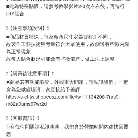
■此為特殊貼膜，請參考教學影片2-3次左右後，再進行
DIY貼合
❗【注意事項說明】❗
■商品材質特殊，每家廠商尺寸定義皆有所不同，
故製作工藝技術與考量符合大眾使用，故側邊有些微內縮
為正常現象
故每人貼合狀況可能會有些微偏差，做工法上調整
❗【購買後注意事項】❗
❌商品若有功能瑕疵，外觀重大問題，請私訊我們，一定
會為您做處理唷，勿直接給予差評
https://s-cf-tw.shopeesz.com/file/tw-11134208-7ras9-
m32a0ums67wr2d
❗【客服資訊】❗
✨有任何問題請私訊聊聊，我們會於營業時間內儘快回覆
您