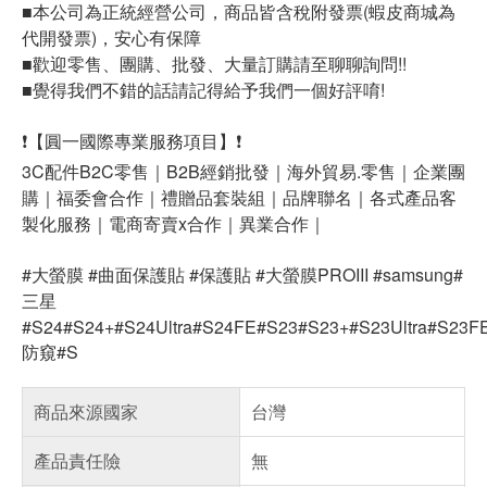
■本公司為正統經營公司，商品皆含稅附發票(蝦皮商城為
代開發票)，安心有保障
■歡迎零售、團購、批發、大量訂購請至聊聊詢問!!
■覺得我們不錯的話請記得給予我們一個好評唷!
❗【圓一國際專業服務項目】❗
3C配件B2C零售｜B2B經銷批發｜海外貿易.零售｜企業團
購｜福委會合作｜禮贈品套裝組｜品牌聯名｜各式產品客
製化服務｜電商寄賣x合作｜異業合作｜
#大螢膜 #曲面保護貼 #保護貼 #大螢膜PROIII #samsung#
三星
#S24#S24+#S24Ultra#S24FE#S23#S23+#S23Ultra#S23F
防窺#S
商品來源國家
台灣
產品責任險
無