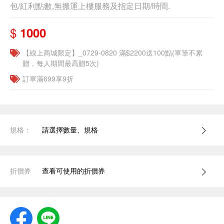
包/紅利點數,無搬運上樓服務及指定日期/時間.
$
1000
【線上商城限定】_0729-0820 滿$2200送100點(單筆不累
贈，每人期間最高贈5次)
訂單滿699享9折
規格：
請選擇數量、規格
折價券
查看可使用的折價券