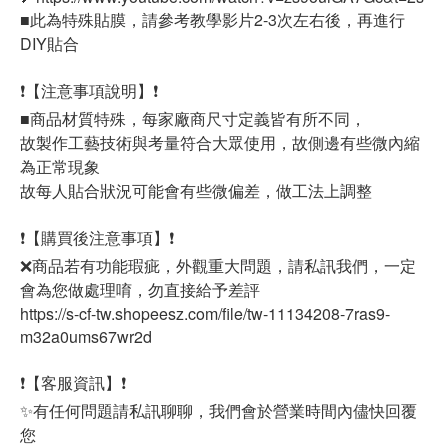
■此為特殊貼膜，請參考教學影片2-3次左右後，再進行
DIY貼合
❗【注意事項說明】❗
■商品材質特殊，每家廠商尺寸定義皆有所不同，
故製作工藝技術與考量符合大眾使用，故側邊有些微內縮
為正常現象
故每人貼合狀況可能會有些微偏差，做工法上調整
❗【購買後注意事項】❗
❌商品若有功能瑕疵，外觀重大問題，請私訊我們，一定
會為您做處理唷，勿直接給予差評
https://s-cf-tw.shopeesz.com/file/tw-11134208-7ras9-
m32a0ums67wr2d
❗【客服資訊】❗
✨有任何問題請私訊聊聊，我們會於營業時間內儘快回覆
您