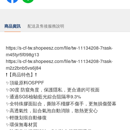
商品資訊
配送及售後服務說明
https://s-cf-tw.shopeesz.com/file/tw-11134208-7rask-
m45tyr5f098g13
https://s-cf-tw.shopeesz.com/file/tw-11134208-7rask-
m2z2bnb5vs6j84
❗【商品特色】❗
✨頂級原料OSPPF
✨30度 防窺角度，保護隱私，更合適的可視面
✨通過SGS檢驗藍光綜合阻隔率9.3%
✨全特殊膠面貼合，撕除不殘膠不傷手，更無損傷螢幕
✨高透氣性，貼合氣泡自動消除，散熱更安心
✨輕微划痕自動修復
✨環保無毒材質