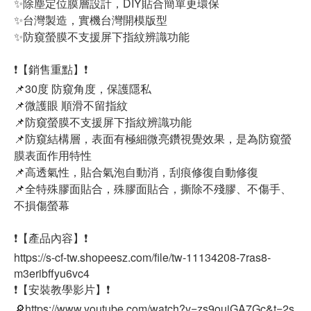
✨除塵定位膜層設計，DIY貼合簡單更環保
✨台灣製造，實機台灣開模版型
✨防窺螢膜不支援屏下指紋辨識功能
❗【銷售重點】❗
📌30度 防窺角度，保護隱私
📌微護眼 順滑不留指紋
📌防窺螢膜不支援屏下指紋辨識功能
📌防窺結構層，表面有極細微亮鑽視覺效果，是為防窺螢
膜表面作用特性
📌高透氣性，貼合氣泡自動消，刮痕修復自動修復
📌全特殊膠面貼合，殊膠面貼合，撕除不殘膠、不傷手、
不損傷螢幕
❗【產品內容】❗
https://s-cf-tw.shopeesz.com/file/tw-11134208-7ras8-
m3eribffyu6vc4
❗【安裝教學影片】❗
🔎https://www.youtube.com/watch?v=zs9ouiGA7Gc&t=2s