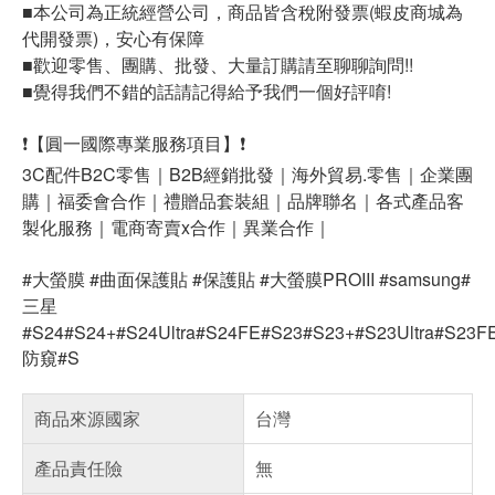
■本公司為正統經營公司，商品皆含稅附發票(蝦皮商城為
代開發票)，安心有保障
■歡迎零售、團購、批發、大量訂購請至聊聊詢問!!
■覺得我們不錯的話請記得給予我們一個好評唷!
❗【圓一國際專業服務項目】❗
3C配件B2C零售｜B2B經銷批發｜海外貿易.零售｜企業團
購｜福委會合作｜禮贈品套裝組｜品牌聯名｜各式產品客
製化服務｜電商寄賣x合作｜異業合作｜
#大螢膜 #曲面保護貼 #保護貼 #大螢膜PROIII #samsung#
三星
#S24#S24+#S24Ultra#S24FE#S23#S23+#S23Ultra#S23F
防窺#S
商品來源國家
台灣
產品責任險
無