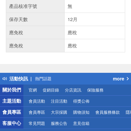
產品核准字號
無
保存天數
12月
應免稅
應稅
應免稅
應稅
偏遠地區配送
詐騙網頁！請小心！
得獎公告
活動快訊
more
熱門話題
銀行優惠
關於我們
官網
促銷目錄
分店資訊
保險服務
偏遠地區配送
詐騙網頁！請小心！
主題活動
會員活動
注目活動
得獎公佈
會員專區
會員專區
大宗採購
購物須知
會員服務條款
隱
客服中心
常見問題
服務公告
意見信箱