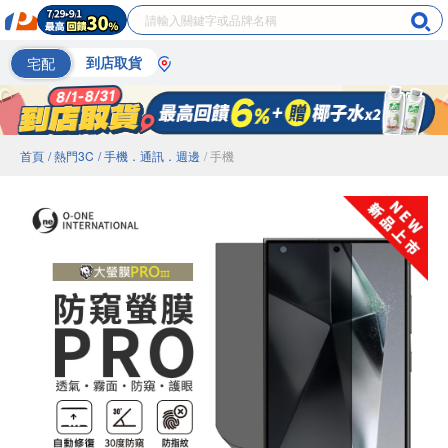
宅配
到店取貨
首頁
/ 熱門3C
/ 手機．通訊．週邊
/ 手機