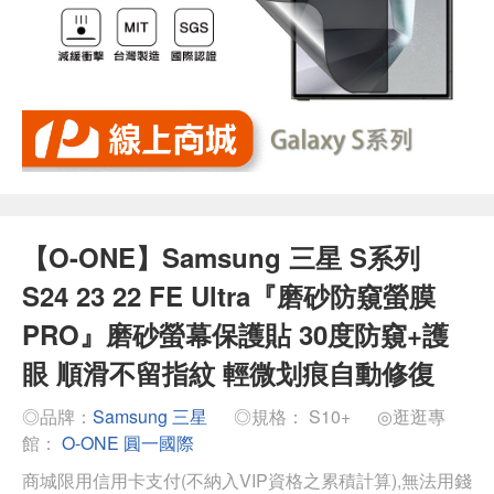
【O-ONE】Samsung 三星 S系列
S24 23 22 FE Ultra『磨砂防窺螢膜
PRO』磨砂螢幕保護貼 30度防窺+護
眼 順滑不留指紋 輕微划痕自動修復
◎品牌：
Samsung 三星
◎規格： S10+
◎逛逛專
館：
O-ONE 圓一國際
商城限用信用卡支付(不納入VIP資格之累積計算),無法用錢