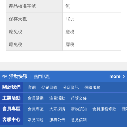
產品核准字號
無
保存天數
12月
應免稅
應稅
應免稅
應稅
偏遠地區配送
詐騙網頁！請小心！
得獎公告
活動快訊
more
熱門話題
銀行優惠
關於我們
官網
促銷目錄
分店資訊
保險服務
偏遠地區配送
詐騙網頁！請小心！
主題活動
會員活動
注目活動
得獎公佈
會員專區
會員專區
大宗採購
購物須知
會員服務條款
隱
客服中心
常見問題
服務公告
意見信箱