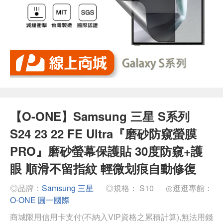
【O-ONE】Samsung 三星 S系列
S24 23 22 FE Ultra『磨砂防窺螢膜
PRO』磨砂螢幕保護貼 30度防窺+護
眼 順滑不留指紋 輕微划痕自動修復
◎品牌：
Samsung 三星
◎規格： S10
◎逛逛專館：
O-ONE 圓一國際
商城限用信用卡支付(不納入VIP資格之累積計算),無法用錢