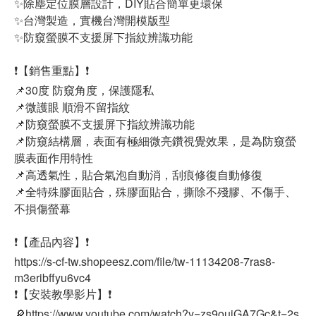
✨除塵定位膜層設計，DIY貼合簡單更環保
✨台灣製造，實機台灣開模版型
✨防窺螢膜不支援屏下指紋辨識功能
❗【銷售重點】❗
📌30度 防窺角度，保護隱私
📌微護眼 順滑不留指紋
📌防窺螢膜不支援屏下指紋辨識功能
📌防窺結構層，表面有極細微亮鑽視覺效果，是為防窺螢
膜表面作用特性
📌高透氣性，貼合氣泡自動消，刮痕修復自動修復
📌全特殊膠面貼合，殊膠面貼合，撕除不殘膠、不傷手、
不損傷螢幕
❗【產品內容】❗
https://s-cf-tw.shopeesz.com/file/tw-11134208-7ras8-
m3eribffyu6vc4
❗【安裝教學影片】❗
🔎https://www.youtube.com/watch?v=zs9ouiGA7Gc&t=2s