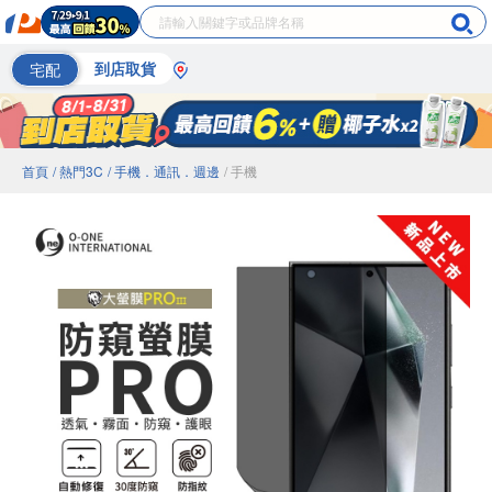
宅配
到店取貨
首頁
/ 熱門3C
/ 手機．通訊．週邊
/ 手機