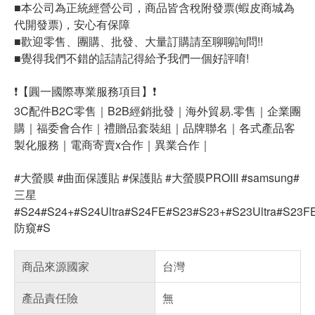
■本公司為正統經營公司，商品皆含稅附發票(蝦皮商城為
代開發票)，安心有保障
■歡迎零售、團購、批發、大量訂購請至聊聊詢問!!
■覺得我們不錯的話請記得給予我們一個好評唷!
❗【圓一國際專業服務項目】❗
3C配件B2C零售｜B2B經銷批發｜海外貿易.零售｜企業團
購｜福委會合作｜禮贈品套裝組｜品牌聯名｜各式產品客
製化服務｜電商寄賣x合作｜異業合作｜
#大螢膜 #曲面保護貼 #保護貼 #大螢膜PROIII #samsung#
三星
#S24#S24+#S24Ultra#S24FE#S23#S23+#S23Ultra#S23F
防窺#S
商品來源國家
台灣
產品責任險
無