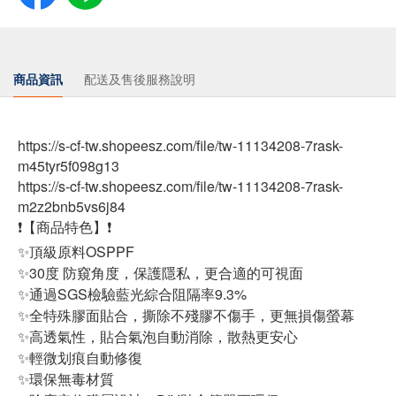
商品資訊
配送及售後服務說明
https://s-cf-tw.shopeesz.com/file/tw-11134208-7rask-
m45tyr5f098g13
https://s-cf-tw.shopeesz.com/file/tw-11134208-7rask-
m2z2bnb5vs6j84
❗【商品特色】❗
✨頂級原料OSPPF
✨30度 防窺角度，保護隱私，更合適的可視面
✨通過SGS檢驗藍光綜合阻隔率9.3%
✨全特殊膠面貼合，撕除不殘膠不傷手，更無損傷螢幕
✨高透氣性，貼合氣泡自動消除，散熱更安心
✨輕微划痕自動修復
✨環保無毒材質