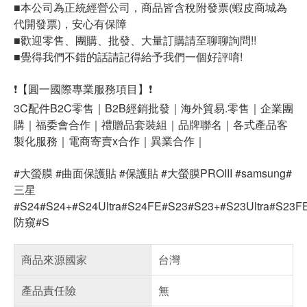
■本公司為正統經營公司，商品皆含稅附發票(蝦皮商城為
代開發票)，安心有保障
■歡迎零售、團購、批發、大量訂購請至聊聊詢問!!
■覺得我們不錯的話請記得給予我們一個好評唷!
❗【圓一國際專業服務項目】❗
3C配件B2C零售｜B2B經銷批發｜海外貿易.零售｜企業團
購｜福委會合作｜禮贈品套裝組｜品牌聯名｜各式產品客
製化服務｜電商寄賣x合作｜異業合作｜
#大螢膜 #曲面保護貼 #保護貼 #大螢膜PROIII #samsung#
三星
#S24#S24+#S24Ultra#S24FE#S23#S23+#S23Ultra#S23F
防窺#S
商品來源國家
台灣
產品責任險
無