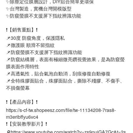
✨除塵定位膜層設計，DIY貼合簡單更環保
✨台灣製造，實機台灣開模版型
✨防窺螢膜不支援屏下指紋辨識功能
❗【銷售重點】❗
📌30度 防窺角度，保護隱私
📌微護眼 順滑不留指紋
📌防窺螢膜不支援屏下指紋辨識功能
📌防窺結構層，表面有極細微亮鑽視覺效果，是為防窺螢
膜表面作用特性
📌高透氣性，貼合氣泡自動消，刮痕修復自動修復
📌全特殊膠面貼合，殊膠面貼合，撕除不殘膠、不傷手、
不損傷螢幕
❗【產品內容】❗
https://s-cf-tw.shopeesz.com/file/tw-11134208-7ras8-
m3eribffyu6vc4
❗【安裝教學影片】❗
🔎https://www.youtube.com/watch?v=zs9ouiGA7Gc&t=2s