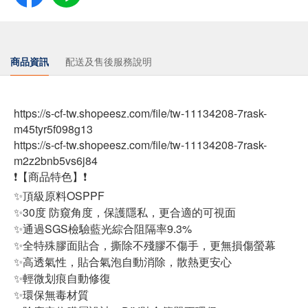
商品資訊
配送及售後服務說明
https://s-cf-tw.shopeesz.com/file/tw-11134208-7rask-
m45tyr5f098g13
https://s-cf-tw.shopeesz.com/file/tw-11134208-7rask-
m2z2bnb5vs6j84
❗【商品特色】❗
✨頂級原料OSPPF
✨30度 防窺角度，保護隱私，更合適的可視面
✨通過SGS檢驗藍光綜合阻隔率9.3%
✨全特殊膠面貼合，撕除不殘膠不傷手，更無損傷螢幕
✨高透氣性，貼合氣泡自動消除，散熱更安心
✨輕微划痕自動修復
✨環保無毒材質