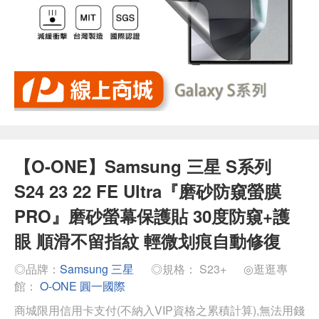
【O-ONE】Samsung 三星 S系列
S24 23 22 FE Ultra『磨砂防窺螢膜
PRO』磨砂螢幕保護貼 30度防窺+護
眼 順滑不留指紋 輕微划痕自動修復
◎品牌：
Samsung 三星
◎規格： S23+
◎逛逛專
館：
O-ONE 圓一國際
商城限用信用卡支付(不納入VIP資格之累積計算),無法用錢