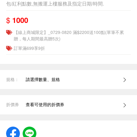
包/紅利點數,無搬運上樓服務及指定日期/時間.
$
1000
【線上商城限定】_0729-0820 滿$2200送100點(單筆不累
贈，每人期間最高贈5次)
訂單滿699享9折
規格：
請選擇數量、規格
折價券
查看可使用的折價券