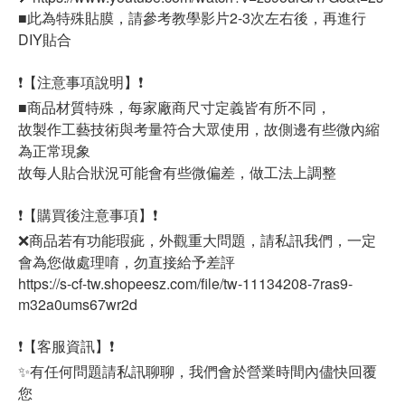
■此為特殊貼膜，請參考教學影片2-3次左右後，再進行
DIY貼合
❗【注意事項說明】❗
■商品材質特殊，每家廠商尺寸定義皆有所不同，
故製作工藝技術與考量符合大眾使用，故側邊有些微內縮
為正常現象
故每人貼合狀況可能會有些微偏差，做工法上調整
❗【購買後注意事項】❗
❌商品若有功能瑕疵，外觀重大問題，請私訊我們，一定
會為您做處理唷，勿直接給予差評
https://s-cf-tw.shopeesz.com/file/tw-11134208-7ras9-
m32a0ums67wr2d
❗【客服資訊】❗
✨有任何問題請私訊聊聊，我們會於營業時間內儘快回覆
您