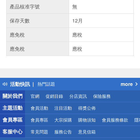
產品核准字號
無
保存天數
12月
應免稅
應稅
應免稅
應稅
偏遠地區配送
詐騙網頁！請小心！
得獎公告
活動快訊
more
熱門話題
銀行優惠
關於我們
官網
促銷目錄
分店資訊
保險服務
偏遠地區配送
詐騙網頁！請小心！
主題活動
會員活動
注目活動
得獎公佈
會員專區
會員專區
大宗採購
購物須知
會員服務條款
隱
客服中心
常見問題
服務公告
意見信箱