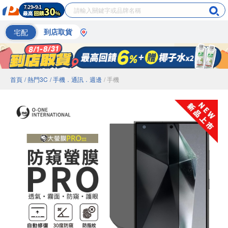
宅配
到店取貨
首頁
/ 熱門3C
/ 手機．通訊．週邊
/ 手機