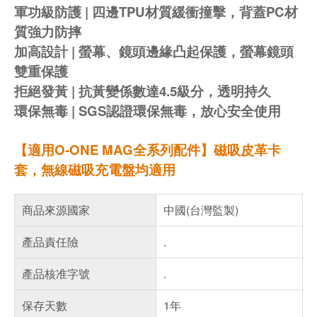
軍功級防護 | 四邊TPU材質緩衝撞擊，背蓋PC材
質強力防摔
加高設計 | 螢幕、鏡頭邊緣凸起保護，螢幕鏡頭
雙重保護
拒絕發黃 | 抗黃變係數達4.5級分，透明持久
環保無毒 | SGS認證環保無毒，放心安全使用
【適用O-ONE MAG全系列配件】磁吸皮革卡
套，無線磁吸充電盤均適用
商品來源國家
中國(台灣監製)
產品責任險
.
產品核准字號
.
保存天數
1年