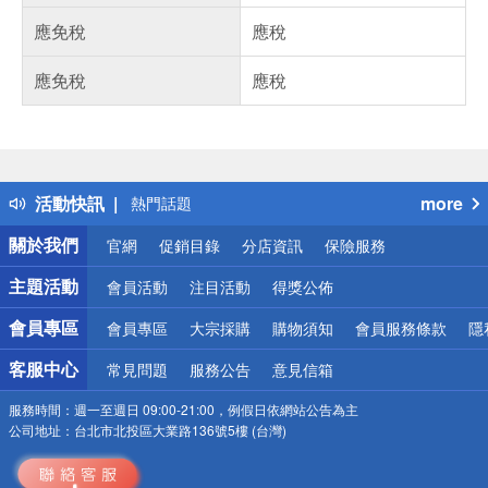
應免稅
應稅
應免稅
應稅
偏遠地區配送
詐騙網頁！請小心！
得獎公告
活動快訊
more
熱門話題
銀行優惠
關於我們
官網
促銷目錄
分店資訊
保險服務
偏遠地區配送
詐騙網頁！請小心！
主題活動
會員活動
注目活動
得獎公佈
會員專區
會員專區
大宗採購
購物須知
會員服務條款
隱
客服中心
常見問題
服務公告
意見信箱
服務時間：
週一至週日 09:00-21:00，例假日依網站公告為主
公司地址：
台北市北投區大業路136號5樓 (台灣)