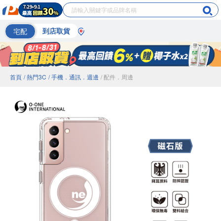
宅配
到店取貨
首頁
/ 熱門3C
/ 手機．通訊．週邊
/ 配件．周邊