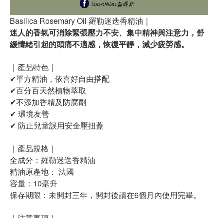
Basilica Rosemary Oil 羅勒迷迭香精油｜
迷人的香氣可消除緊張壓力不安、集中精神與注意力，舒
緩情緒引起的頭痛不適感，恢復平靜，減少疲勞感。
｜產品特色｜
✔單方精油，依喜好自由搭配
✔百分百天然植物萃取
✔不添加香精及防腐劑
✔ 環境友善
✔ 防止兒童誤用安全壓扭蓋
｜產品規格｜
全成分：羅勒迷迭香精油
精油原產地： 法國
容量：10毫升
保存期限：未開封三年，開封後請在6個月內使用完畢。
｜注意事項｜