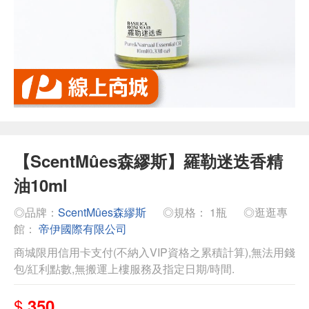
【ScentMûes森繆斯】羅勒迷迭香精
油10ml
◎品牌：
ScentMûes森繆斯
◎規格： 1瓶
◎逛逛專
館：
帝伊國際有限公司
商城限用信用卡支付(不納入VIP資格之累積計算),無法用錢
包/紅利點數,無搬運上樓服務及指定日期/時間.
$
350