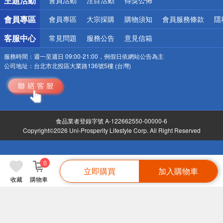
主題活動
會員活動
注目活動
得獎公佈
會員專區
會員專區
大宗採購
購物須知
會員服務條款
隱
客服中心
常見問題
服務公告
意見信箱
服務時間：
週一至週日 09:00-21:00，例假日依網站公告為主
公司地址：
台北市北投區大業路136號5樓 (台灣)
食品業者登錄字號 A-122662550-00000-6
Copyright©2026 Uni-Prosperity Lifestyle Corp. All Right Reserved
0
立即購買
加入購物車
收藏
購物車