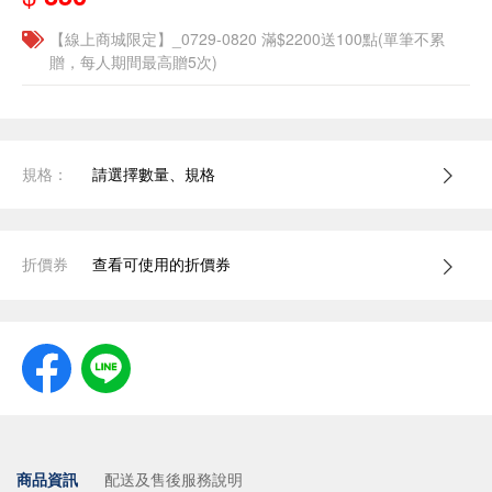
【線上商城限定】_0729-0820 滿$2200送100點(單筆不累
贈，每人期間最高贈5次)
規格：
請選擇數量、規格
折價券
查看可使用的折價券
商品資訊
配送及售後服務說明