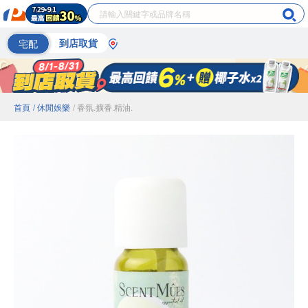
宅配
到店取貨
首頁
/ 休閒娛樂
/ 香氛.擴香.精油.