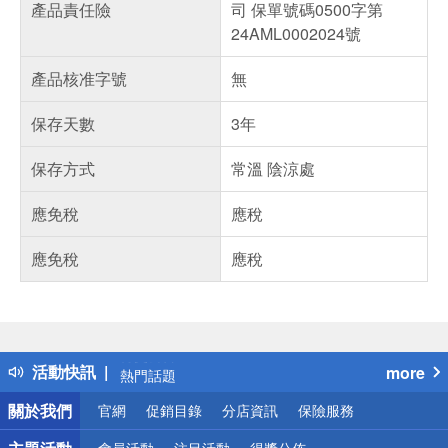
產品責任險
司 保單號碼0500字第
24AML0002024號
產品核准字號
無
保存天數
3年
保存方式
常溫 陰涼處
應免稅
應稅
應免稅
應稅
偏遠地區配送
詐騙網頁！請小心！
得獎公告
活動快訊
more
熱門話題
銀行優惠
關於我們
官網
促銷目錄
分店資訊
保險服務
偏遠地區配送
詐騙網頁！請小心！