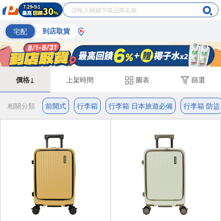
宅配
到店取貨
價格↓
上架時間
圖表
篩選
相關分類
前開式
行李箱
行李箱 日本旅遊必備
行李箱 防盜