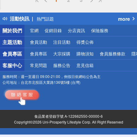
詐騙網頁！請小心！
得獎公告
活動快訊
more
熱門話題
銀行優惠
關於我們
官網
促銷目錄
分店資訊
保險服務
偏遠地區配送
詐騙網頁！請小心！
主題活動
會員活動
注目活動
得獎公佈
會員專區
會員專區
大宗採購
購物須知
會員服務條款
隱
客服中心
常見問題
服務公告
意見信箱
服務時間：
週一至週日 09:00-21:00，例假日依網站公告為主
公司地址：
台北市北投區大業路136號5樓 (台灣)
食品業者登錄字號 A-122662550-00000-6
Copyright©2026 Uni-Prosperity Lifestyle Corp. All Right Reserved