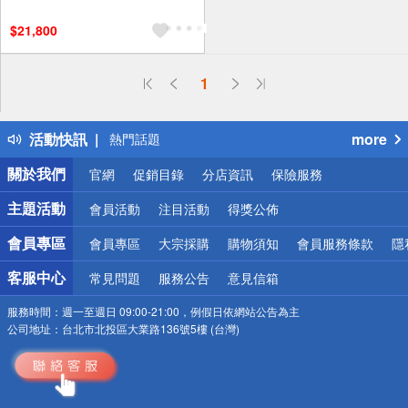
$21,800
偏遠地區配送
1
詐騙網頁！請小心！
得獎公告
活動快訊
more
熱門話題
銀行優惠
關於我們
官網
促銷目錄
分店資訊
保險服務
偏遠地區配送
詐騙網頁！請小心！
主題活動
會員活動
注目活動
得獎公佈
會員專區
會員專區
大宗採購
購物須知
會員服務條款
隱
客服中心
常見問題
服務公告
意見信箱
服務時間：
週一至週日 09:00-21:00，例假日依網站公告為主
公司地址：
台北市北投區大業路136號5樓 (台灣)