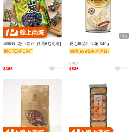
24入
尋味錄 花生/青豆 [任選6包免運]
愛之味花生豆花-340g
贈OPENPOINT
箱購(699免基本運費)
滿額9折
贈$200
$ 792
$386
$636