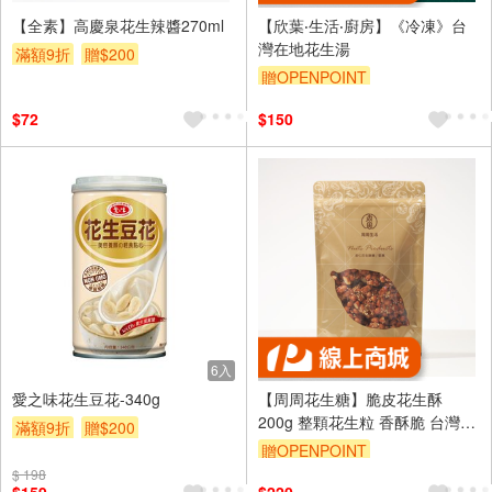
【全素】高慶泉花生辣醬270ml
【欣葉‧生活‧廚房】《冷凍》台
灣在地花生湯
滿額9折
贈$200
贈OPENPOINT
$72
$150
6入
愛之味花生豆花-340g
【周周花生糖】脆皮花生酥
200g 整顆花生粒 香酥脆 台灣手
滿額9折
贈$200
工點心
贈OPENPOINT
$ 198