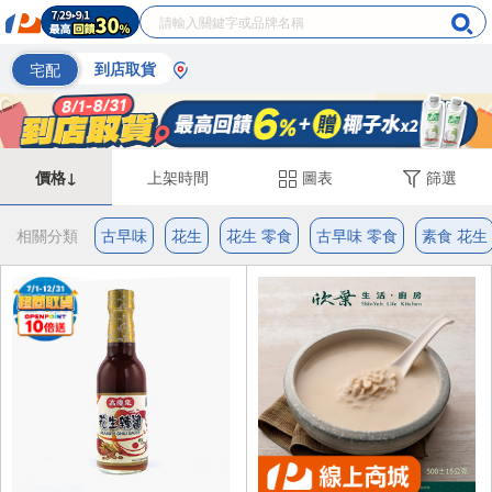
宅配
到店取貨
價格↓
上架時間
圖表
篩選
相關分類
古早味
花生
花生 零食
古早味 零食
素食 花生