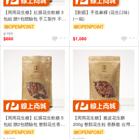
【周周花生糖】紅膜花生軟糖 3
【劉霸】手造麻糬 (花生口味)
包組 贈1包體驗包 手工製作 不黏
(一箱)
牙 台灣伴手禮
贈OPENPOINT
贈OPENPOINT
$ 720
$660
$1,080
【周周花生糖】紅膜花生軟糖 5
【周周花生糖】脆皮花生酥
包組 贈2包體驗包 整顆花生香氣
200g 整顆花生粒 香酥脆 台灣手
濃郁 台灣名產
工點心 買5送2體驗包
贈OPENPOINT
贈OPENPOINT
$ 1200
$ 1220