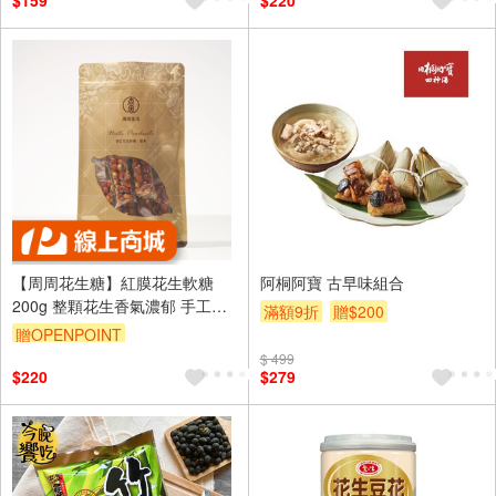
$159
$220
【周周花生糖】紅膜花生軟糖
阿桐阿寶 古早味組合
200g 整顆花生香氣濃郁 手工製
滿額9折
贈$200
作 不黏牙 古早味花生糖
贈OPENPOINT
$ 499
$220
$279