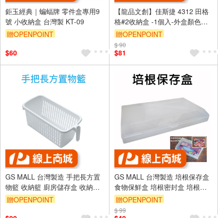
鉅玉經典｜蝙蝠牌 零件盒專用9
【龍品文創】佳斯捷 4312 田格
號 小收納盒 台灣製 KT-09
格#2收納盒 -1個入-外盒顏色隨
機出貨
贈OPENPOINT
贈OPENPOINT
$ 90
$60
$81
GS MALL 台灣製造 手把長方置
GS MALL 台灣製造 培根保存盒
物籃 收納籃 廚房儲存盒 收納盒
食物保鮮盒 培根密封盒 培根收
衛浴用品收納盒 雜物置放盒 置
納盒 培根肉片盒 培根冰箱收納
贈OPENPOINT
贈OPENPOINT
物籃
培根盒
$ 99