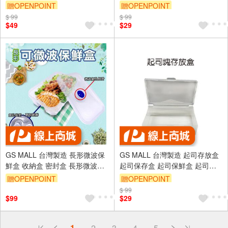
理線架 電線收納盒 電線盒 電線
冰箱食盒 冰箱儲物罐 冰箱保存
贈OPENPOINT
贈OPENPOINT
收納
盒 保鮮盒 收納盒
$ 99
$ 99
$49
$29
GS MALL 台灣製造 長形微波保
GS MALL 台灣製造 起司存放盒
鮮盒 收納盒 密封盒 長形微波盒
起司保存盒 起司保鮮盒 起司收
便當盒 長形保鮮盒 密封盒 微波
納盒 掀蓋盒 芝士盒 保鮮盒 起司
贈OPENPOINT
贈OPENPOINT
盒 便當盒
$ 99
$99
$29
偏遠地區配送
1
2
3
4
5