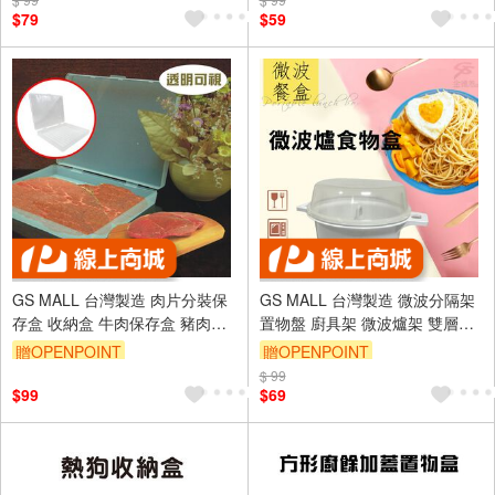
$79
$59
GS MALL 台灣製造 肉片分裝保
GS MALL 台灣製造 微波分隔架
存盒 收納盒 牛肉保存盒 豬肉保
置物盤 廚具架 微波爐架 雙層架
存盒 肉片分裝盒 肉片保鮮 分裝
收納架 微波架 收納盒
贈OPENPOINT
贈OPENPOINT
盒 分裝保存盒
$ 99
$99
$69