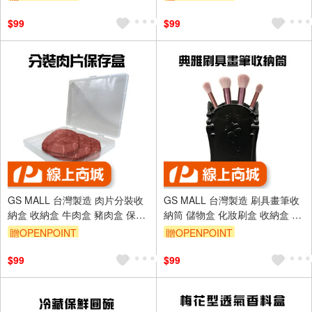
戒指收納
盒 棉花棒
$99
$99
GS MALL 台灣製造 肉片分裝收
GS MALL 台灣製造 刷具畫筆收
納盒 收納盒 牛肉盒 豬肉盒 保鮮
納筒 儲物盒 化妝刷盒 收納盒 置
盒 分裝盒 肉片盒 分裝盒
物盒 刷具盒 收納筒 畫筆收納盒
贈OPENPOINT
贈OPENPOINT
刷具收納
$99
$99