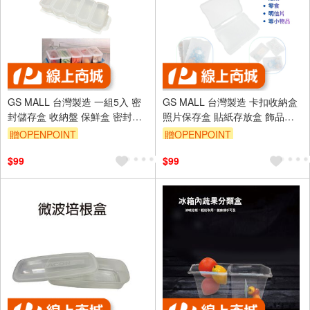
GS MALL 台灣製造 一組5入 密
GS MALL 台灣製造 卡扣收納盒
封儲存盒 收納盤 保鮮盒 密封盒
照片保存盒 貼紙存放盒 飾品收
分裝盒 食物盒 收納盒 儲存盒 密
納盒 儲物受納盒 明信片盒 掀蓋
贈OPENPOINT
贈OPENPOINT
封收納盒
盒 翻蓋盒 收納盒
$99
$99