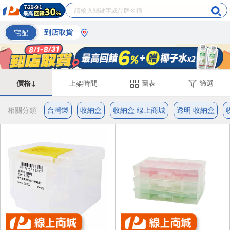
宅配
到店取貨
價格↓
上架時間
圖表
篩選
相關分類
台灣製
收納盒
收納盒 線上商城
透明 收納盒