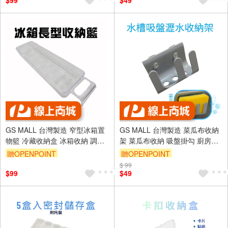
$99
$49
GS MALL 台灣製造 窄型冰箱置
GS MALL 台灣製造 菜瓜布收納
物籃 冷藏收納盒 冰箱收納 調味
架 菜瓜布收納 吸盤掛勾 廚房收
料放置 冰箱儲物盒 廚房收納 冰
納 浴室收納 收納盒 置物架 菜瓜
贈OPENPOINT
贈OPENPOINT
箱透明盒 托盤
布架 水槽收納
$ 99
$99
$49