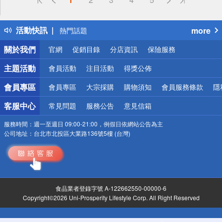
詐騙網頁！請小心！
得獎公告
活動快訊
more
熱門話題
銀行優惠
關於我們
官網
促銷目錄
分店資訊
保險服務
偏遠地區配送
詐騙網頁！請小心！
主題活動
會員活動
注目活動
得獎公佈
會員專區
會員專區
大宗採購
購物須知
會員服務條款
隱
客服中心
常見問題
服務公告
意見信箱
服務時間：
週一至週日 09:00-21:00，例假日依網站公告為主
公司地址：
台北市北投區大業路136號5樓 (台灣)
食品業者登錄字號 A-122662550-00000-6
Copyright©2026 Uni-Prosperity Lifestyle Corp. All Right Reserved