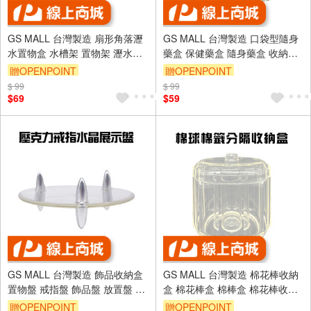
GS MALL 台灣製造 扇形角落瀝
GS MALL 台灣製造 口袋型隨身
水置物盒 水槽架 置物架 瀝水架
藥盒 保健藥盒 隨身藥盒 收納藥
角落架 收納盒 扇形架 角落盒 瀝
盒 外出藥盒 藥丸袋 口袋型藥盒
贈OPENPOINT
贈OPENPOINT
水盒
藥盒 收納盒
$ 99
$ 99
$69
$59
GS MALL 台灣製造 飾品收納盒
GS MALL 台灣製造 棉花棒收納
置物盤 戒指盤 飾品盤 放置盤 收
盒 棉花棒盒 棉棒盒 棉花棒收納
納盤 展示盤 壓克力盤 飾品收納
牙籤盒 牙線盒 牙籤收納盒 收納
贈OPENPOINT
贈OPENPOINT