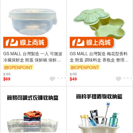
GS MALL 台灣製造 一入 可微波
GS MALL 台灣製造 梅花型香料
冷藏保鮮盒 附蓋 保鮮碗 保鮮盒
盒 附蓋 調味料盒 香氛盒 整理盒
冷藏盒 微波碗 便當盒 微波盒 收
佐料盒 香料盒 梅花盒 收納盒
贈OPENPOINT
贈OPENPOINT
納盒 點心收納
$ 99
$ 99
$69
$49