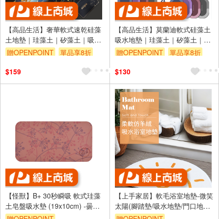
【高品生活】奢華軟式速乾硅藻
【高品生活】莫蘭迪軟式硅藻土
土地墊｜珪藻土｜矽藻土｜吸水
吸水地墊｜珪藻土｜矽藻土｜吸
地墊｜浴室地墊｜腳踏墊｜硅藻
水地墊｜浴室地墊｜腳踏墊｜硅
贈OPENPOINT
單品享8折
贈OPENPOINT
單品享8折
土地墊｜硅藻泥地墊
藻土地墊｜硅藻泥地墊
$159
$130
【怪獸】B+ 30秒瞬吸 軟式珪藻
【上手家居】軟毛浴室地墊-微笑
土皂盤吸水墊 (19x10cm) -曇海
太陽(腳踏墊/吸水地墊/門口地墊/
花株
墊子/踏墊/廁所地墊/浴室腳踏墊/
贈OPENPOINT
贈OPENPOINT