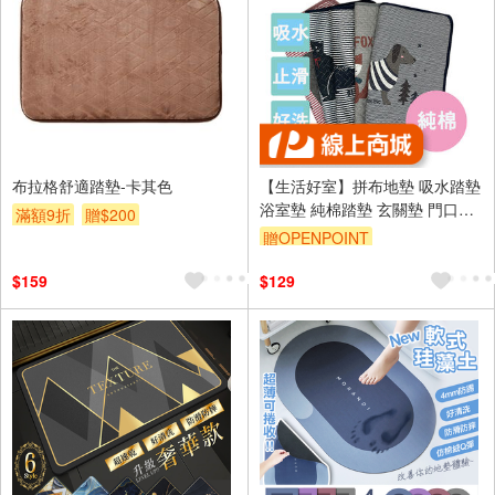
布拉格舒適踏墊-卡其色
【生活好室】拼布地墊 吸水踏墊
浴室墊 純棉踏墊 玄關墊 門口墊
滿額9折
贈$200
日系雜貨風 地墊 腳踏墊 地毯 拼
贈OPENPOINT
布墊 吸水地墊 地毯
訂單滿999享9折
$159
$129