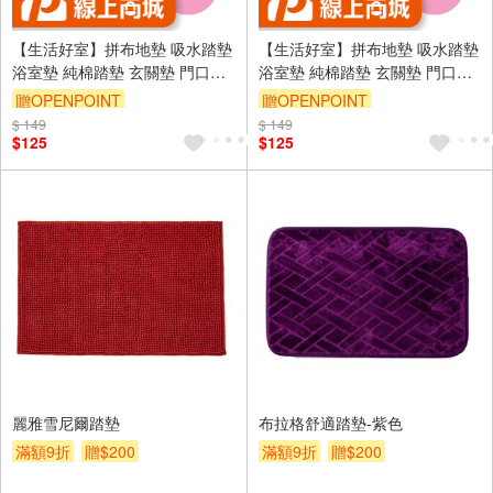
【生活好室】拼布地墊 吸水踏墊
【生活好室】拼布地墊 吸水踏墊
浴室墊 純棉踏墊 玄關墊 門口墊
浴室墊 純棉踏墊 玄關墊 門口墊
日系雜貨風 地墊 腳踏墊 地毯 拼
日系雜貨風 地墊 腳踏墊 地毯 拼
贈OPENPOINT
贈OPENPOINT
布墊 吸水地墊 地毯
布墊 吸水地墊 地毯
$ 149
訂單滿999享9折
$ 149
訂單滿999享9折
$125
$125
麗雅雪尼爾踏墊
布拉格舒適踏墊-紫色
滿額9折
贈$200
滿額9折
贈$200