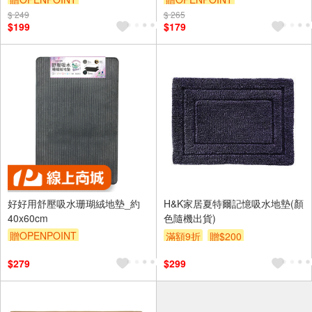
浴室地毯/半圓地墊)
$ 249
訂單滿699享9折
$ 265
訂單滿999享9折
$199
$179
好好用舒壓吸水珊瑚絨地墊_約
H&K家居夏特爾記憶吸水地墊(顏
40x60cm
色隨機出貨)
贈OPENPOINT
滿額9折
贈$200
訂單滿999享9折
$279
$299