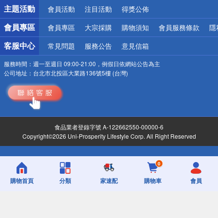
詐騙網頁！請小心！
主題活動
會員活動
注目活動
得獎公佈
會員專區
會員專區
大宗採購
購物須知
會員服務條款
隱
客服中心
常見問題
服務公告
意見信箱
服務時間：
週一至週日 09:00-21:00，例假日依網站公告為主
公司地址：
台北市北投區大業路136號5樓 (台灣)
食品業者登錄字號 A-122662550-00000-6
Copyright©2026 Uni-Prosperity Lifestyle Corp. All Right Reserved
0
購物首頁
分類
家速配
購物車
會員