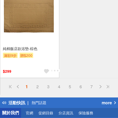
純棉飯店款浴墊-棕色
滿額9折
贈$200
$299
偏遠地區配送
1
2
3
4
5
6
7
詐騙網頁！請小心！
得獎公告
活動快訊
more
熱門話題
銀行優惠
關於我們
官網
促銷目錄
分店資訊
保險服務
偏遠地區配送