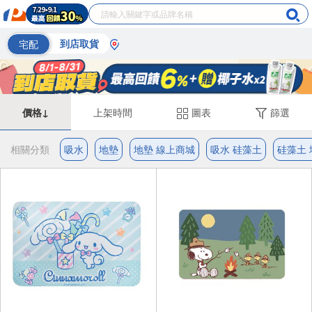
宅配
到店取貨
價格↓
上架時間
圖表
篩選
相關分類
吸水
地墊
地墊 線上商城
吸水 硅藻土
硅藻土 