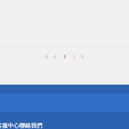
1
送
請小心！
送
客服中心
聯絡我們
請小心！