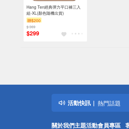
Hang Ten經典彈力平口褲三入
組-XL(顏色隨機出貨)
贈$200
$ 369
$299
偏遠地區配
詐騙網頁！
得獎公告
活動快訊
熱門話題
銀行優惠
偏遠地區配
關於我們
主題活動
會員專區
詐騙網頁！