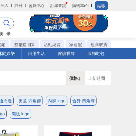
結帳
登入
註冊
會員中心
訂單查詢
購物車(0)
美
米
促銷
整箱購划算
活動總覽
家速配
超商取貨
休閒娛樂
日用生活
傢俱寢飾
服飾鞋包
價格↓
上架時間
卡通周邊
男童 四角褲
內褲 logo
合身 四角褲
ogo
滿版 logo