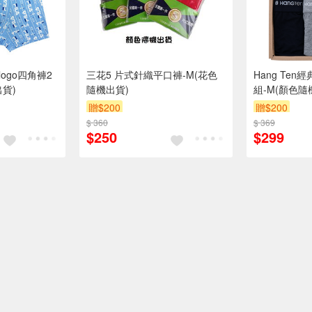
logo四角褲2
三花5 片式針織平口褲-M(花色
Hang Te
出貨)
隨機出貨)
組-M(顏色隨
贈$200
贈$200
$ 360
$ 369
$250
$299