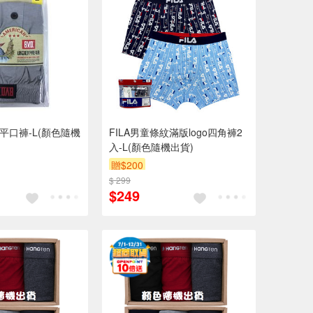
平口褲-L(顏色隨機
FILA男童條紋滿版logo四角褲2
入-L(顏色隨機出貨)
贈$200
$ 299
$249