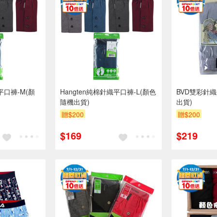
平口褲-M(顏
Hangten純棉針織平口褲-L(顏色
BVD雙彩針織
隨機出貨)
出貨)
贈$200
贈$200
$169
$219