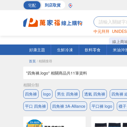
宅配
到店取貨
中元拜拜
UNIDES
海苔
巧克力
罐頭
線上商
好康主題
生鮮冷凍
飲料零食
米油沖
首頁
/ 相關搜尋
"四角褲,logo" 相關商品共
11
筆資料
相關分類
四角褲
logo
男生 四角褲
透氣 四角褲
四角褲 
平口 四角褲
四角褲 3A-Alliance
平口褲 logo
襪子 