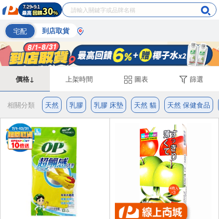
宅配
到店取貨
價格↓
上架時間
圖表
篩選
相關分類
天然
乳膠
乳膠 床墊
天然 貓
天然 保健食品