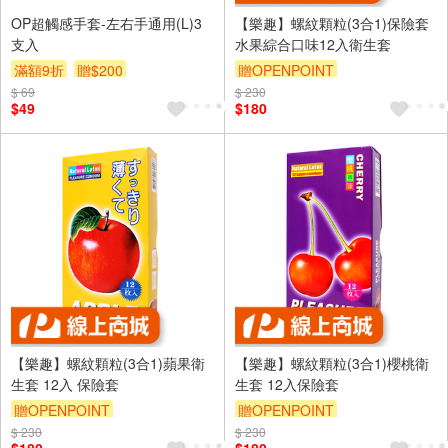
OP超觸感手套-左右手通用(L)3
【樂趣】螺紋顆粒(3合1)保險套
支入
水果綜合口味12入衛生套
滿額9折
贈$200
贈OPENPOINT
$ 69
$ 230
$49
$180
【樂趣】螺紋顆粒(3合1)蘋果衛
【樂趣】螺紋顆粒(3合1)櫻桃衛
生套 12入 保險套
生套 12入保險套
贈OPENPOINT
贈OPENPOINT
$ 230
$ 230