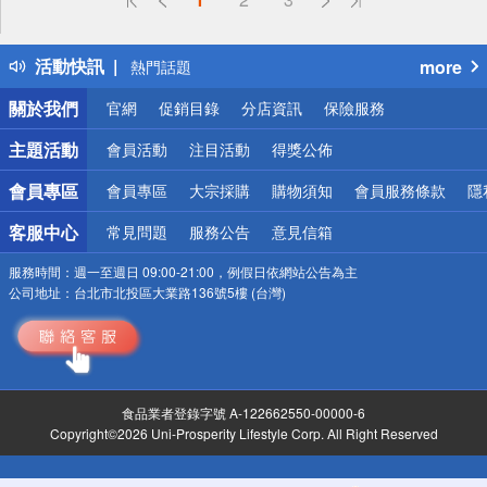
詐騙網頁！請小心！
得獎公告
活動快訊
more
熱門話題
銀行優惠
關於我們
官網
促銷目錄
分店資訊
保險服務
偏遠地區配送
詐騙網頁！請小心！
主題活動
會員活動
注目活動
得獎公佈
會員專區
會員專區
大宗採購
購物須知
會員服務條款
隱
客服中心
常見問題
服務公告
意見信箱
服務時間：
週一至週日 09:00-21:00，例假日依網站公告為主
公司地址：
台北市北投區大業路136號5樓 (台灣)
食品業者登錄字號 A-122662550-00000-6
Copyright©2026 Uni-Prosperity Lifestyle Corp. All Right Reserved