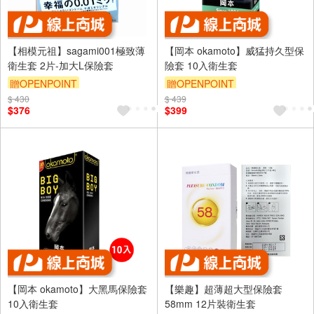
【相模元祖】sagami001極致薄
【岡本 okamoto】威猛持久型保
衛生套 2片-加大L保險套
險套 10入衛生套
贈OPENPOINT
贈OPENPOINT
$ 430
$ 439
$376
$399
【岡本 okamoto】大黑馬保險套
【樂趣】超薄超大型保險套
10入衛生套
58mm 12片裝衛生套