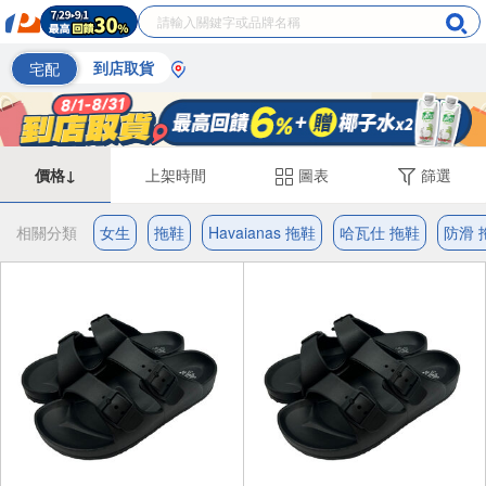
宅配
到店取貨
價格↓
上架時間
圖表
篩選
相關分類
女生
拖鞋
Havaianas 拖鞋
哈瓦仕 拖鞋
防滑 