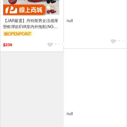
【JAR嚴選】丹特斯男女涼感厚
null
墊軟彈款EVA室內外拖鞋(NG商
品)(版型偏小約1碼)
贈OPENPOINT
$239
null