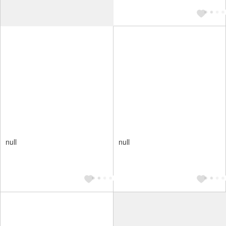
null
null