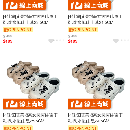
[e鞋院]艾美增高女洞洞鞋/園丁
[e鞋院]艾美增高女洞洞鞋/園丁
鞋/防水拖鞋 卡其23.5CM
鞋/防水拖鞋 卡其24.5CM
贈OPENPOINT
贈OPENPOINT
$ 499
$ 499
$199
$199
[e鞋院]艾美增高女洞洞鞋/園丁
[e鞋院]艾美增高女洞洞鞋/園丁
鞋/防水拖鞋 黑25.5CM
鞋/防水拖鞋 黑24.5CM
贈OPENPOINT
贈OPENPOINT