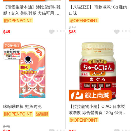
【寵愛生活本舖】沛比兒鮮味雞
【八喵汪汪】 寵物凍乾10g 雞肉
腿 1支入 美味雞腿 犬貓可用 寵
口味
物零食
贈OPENPOINT
贈OPENPOINT
$ 49
$45
$35
咪歐啾咪棒-鮭魚肉泥
【拉拉寵物小舖】CIAO 日本製
啾嚕飲 綜合營養食 120g 保健品
贈OPENPOINT
滿額贈
貓零食 補水 貓肉泥 INABA
贈OPENPOINT
贈$200
$ 75
訂單滿 2000 元折抵 100元