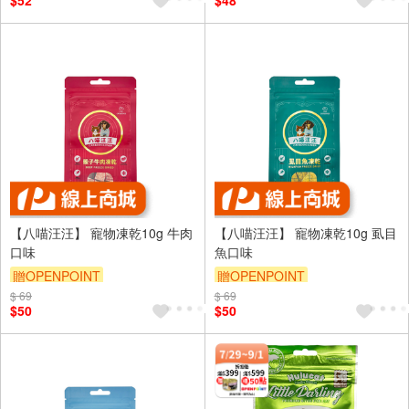
$52
$48
（運費不算在 2000 元的範圍
內）
【八喵汪汪】 寵物凍乾10g 牛肉
【八喵汪汪】 寵物凍乾10g 虱目
口味
魚口味
贈OPENPOINT
贈OPENPOINT
$ 69
$ 69
$50
$50