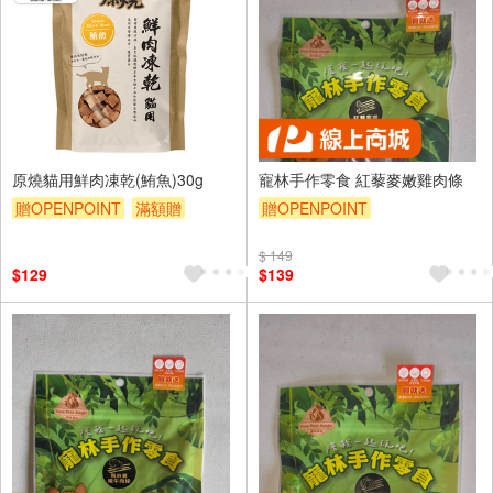
原燒貓用鮮肉凍乾(鮪魚)30g
寵林手作零食 紅藜麥嫩雞肉條
贈OPENPOINT
滿額贈
贈OPENPOINT
贈$200
$ 149
$129
$139