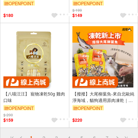
串 犬貓零食 台灣製
贈OPENPOINT
贈OPENPOINT
$ 199
訂單滿 2000 元折抵 100元
$180
$149
（運費不算在 2000 元的範圍
內）
【八喵汪汪】 寵物凍乾50g 雞肉
【撥撥】大尾柳葉魚-來自北歐純
口味
淨海域，貓狗適用原肉凍乾｜每
包40g
贈OPENPOINT
贈OPENPOINT
$ 200
$159
$220
偏遠地區配送
1
2
3
4
5
6
7