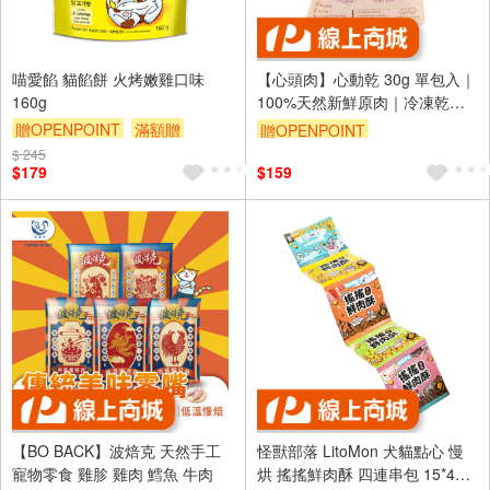
喵愛餡 貓餡餅 火烤嫩雞口味
【心頭肉】心動乾 30g 單包入｜
160g
100%天然新鮮原肉｜冷凍乾燥
鎖住營養 ｜不添加任何調味
贈OPENPOINT
滿額贈
贈OPENPOINT
贈$200
$ 245
$179
$159
【BO BACK】波焙克 天然手工
怪獸部落 LitoMon 犬貓點心 慢
寵物零食 雞胗 雞肉 鱈魚 牛肉
烘 搖搖鮮肉酥 四連串包 15*4包/