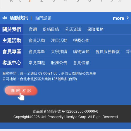
詐騙網頁！請小心！
得獎公告
活動快訊
more
熱門話題
銀行優惠
關於我們
官網
促銷目錄
分店資訊
保險服務
偏遠地區配送
詐騙網頁！請小心！
主題活動
會員活動
注目活動
得獎公佈
會員專區
會員專區
大宗採購
購物須知
會員服務條款
隱
客服中心
常見問題
服務公告
意見信箱
服務時間：
週一至週日 09:00-21:00，例假日依網站公告為主
公司地址：
台北市北投區大業路136號5樓 (台灣)
食品業者登錄字號 A-122662550-00000-6
Copyright©2026 Uni-Prosperity Lifestyle Corp. All Right Reserved