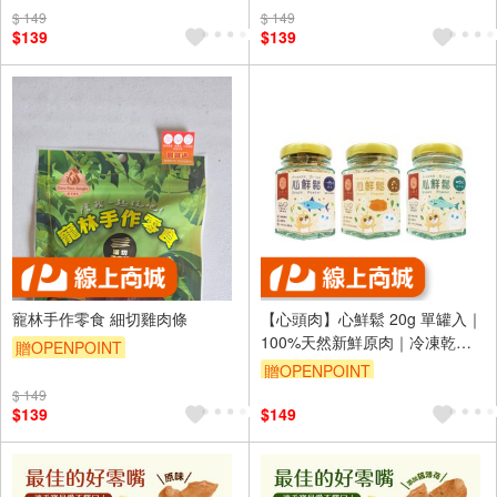
$ 149
$ 149
$139
$139
寵林手作零食 細切雞肉條
【心頭肉】心鮮鬆 20g 單罐入｜
100%天然新鮮原肉｜冷凍乾燥
贈OPENPOINT
鎖住營養｜不添加任何調味
贈OPENPOINT
$ 149
$139
$149