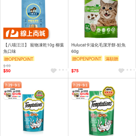
【八喵汪汪】 寵物凍乾10g 柳葉
Hulucat卡滋化毛潔牙餅-鮭魚
魚口味
60g
贈OPENPOINT
滿額贈
贈OPENPOINT
贈$200
$ 69
$50
$75