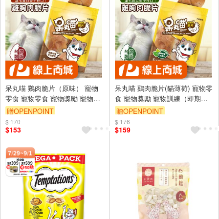
呆丸喵 鷄肉脆片（原味） 寵物
呆丸喵 鷄肉脆片(貓薄荷) 寵物零
零食 寵物零食 寵物獎勵 寵物訓
食 寵物獎勵 寵物訓練（即期品
練
促銷中，請關注）
贈OPENPOINT
贈OPENPOINT
$ 170
$ 176
$153
$159