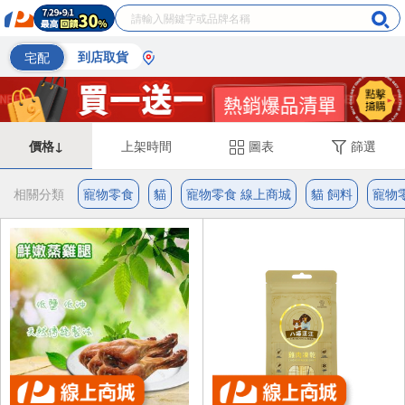
宅配
到店取貨
價格↓
上架時間
圖表
篩選
相關分類
寵物零食
貓
寵物零食 線上商城
貓 飼料
寵物