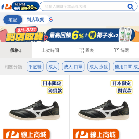
宅配
到店取貨
價格↓
上架時間
圖表
篩選
相關分類
平底鞋
成人
成人 口罩
成人 泳鏡
醫用口罩 成