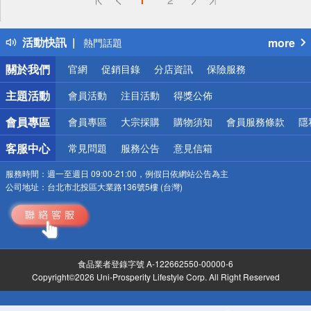
詐騙網頁！請小心！
得獎公告
活動快訊
more
熱門話題
銀行優惠
關於我們
官網
促銷目錄
分店資訊
保險服務
偏遠地區配送
詐騙網頁！請小心！
主題活動
會員活動
注目活動
得獎公佈
會員專區
會員專區
大宗採購
購物須知
會員服務條款
隱
客服中心
常見問題
服務公告
意見信箱
服務時間：
週一至週日 09:00-21:00，例假日依網站公告為主
公司地址：
台北市北投區大業路136號5樓 (台灣)
食品業者登錄字號 A-122662550-00000-6
Copyright©2026 Uni-Prosperity Lifestyle Corp. All Right Reserved