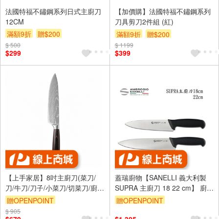
法國特福不鏽鋼系列日式主廚刀
【加價購】法國特福不鏽鋼系列
12CM
刀具剪刀2件組 (紅)
滿額9折
贈$200
滿額9折
贈$200
$ 500
$ 1199
$299
$399
【上手家居】8吋主廚刀(菜刀/
蓋瑞廚物【SANELLI 義大利製
刀/牛刀/刀子/小菜刀/切菜刀/廚
SUPRA 主廚刀 18 22 cm】 廚房
刀/料理刀/萬用刀)
刀 調理刀 廚刀 主廚刀 西式主廚
贈OPENPOINT
贈OPENPOINT
刀
$ 905
訂單滿999享9折