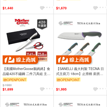
20
刀
$1,440
$1,670
【美國MotherGoose鵝媽媽】食
【SANELLI 義大利製 TECNA 日
品級420不鏽鋼 二件刀具組 主廚
式主廚刀 18cm】止滑柄 廚房刀
刀+多功能廚房料理剪刀
調理刀 三德刀 主廚刀 日式主廚
贈OPENPOINT
贈OPENPOINT
刀
$ 1980
$1,699
$1,995