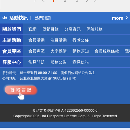
詐騙網頁！請小心！
得獎公告
活動快訊
more
熱門話題
銀行優惠
關於我們
官網
促銷目錄
分店資訊
保險服務
偏遠地區配送
詐騙網頁！請小心！
主題活動
會員活動
注目活動
得獎公佈
會員專區
會員專區
大宗採購
購物須知
會員服務條款
隱
客服中心
常見問題
服務公告
意見信箱
服務時間：
週一至週日 09:00-21:00，例假日依網站公告為主
公司地址：
台北市北投區大業路136號5樓 (台灣)
食品業者登錄字號 A-122662550-00000-6
Copyright©2026 Uni-Prosperity Lifestyle Corp. All Right Reserved