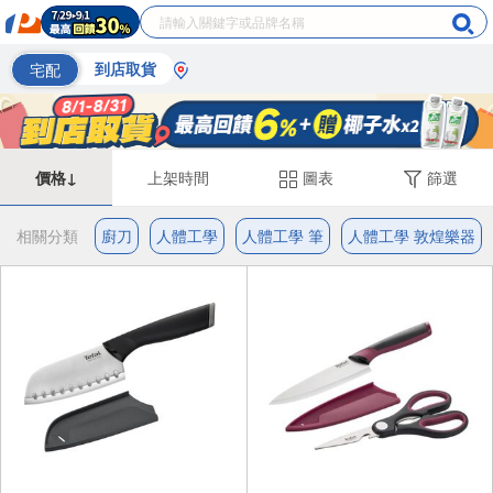
宅配
到店取貨
價格↓
上架時間
圖表
篩選
相關分類
廚刀
人體工學
人體工學 筆
人體工學 敦煌樂器