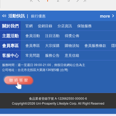
得獎公告
熱門話題
活動快訊
more
銀行優惠
偏遠地區配送
關於我們
官網
促銷目錄
分店資訊
保險服務
詐騙網頁！請小心！
主題活動
會員活動
注目活動
得獎公佈
會員專區
會員專區
大宗採購
購物須知
會員服務條款
隱
客服中心
常見問題
服務公告
意見信箱
服務時間：
週一至週日 09:00-21:00，例假日依網站公告為主
公司地址：
台北市北投區大業路136號5樓 (台灣)
食品業者登錄字號 A-122662550-00000-6
Copyright©2026 Uni-Prosperity Lifestyle Corp. All Right Reserved