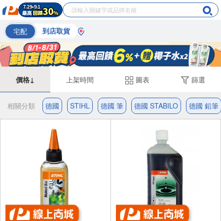
宅配
到店取貨
價格↓
上架時間
圖表
篩選
相關分類
德國
STIHL
德國 筆
德國 STABILO
德國 鉛筆