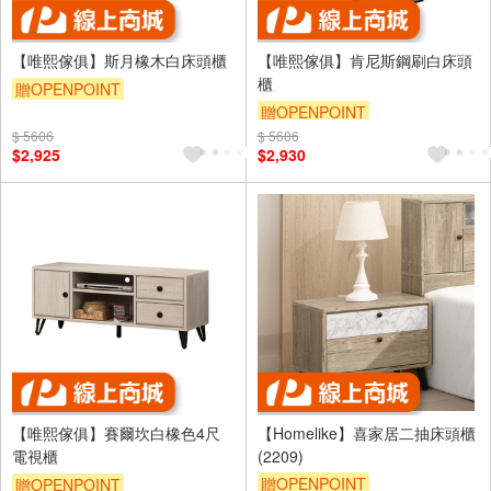
【唯熙傢俱】斯月橡木白床頭櫃
【唯熙傢俱】肯尼斯鋼刷白床頭
櫃
贈OPENPOINT
贈OPENPOINT
$ 5606
$ 5606
$2,925
$2,930
【唯熙傢俱】賽爾坎白橡色4尺
【Homelike】喜家居二抽床頭櫃
電視櫃
(2209)
贈OPENPOINT
贈OPENPOINT