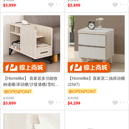
滿5000享92折
滿5000享92折
$3,899
$3,899
【Homelike】 喜家居多功能收
【Homelike】喜家居二抽床頭櫃
納邊櫃/床頭櫃/沙發邊櫃(雪松色)
(2347)
(2346)
贈OPENPOINT
贈OPENPOINT
滿5000享92折
$ 5399
滿5000享92折
$ 5399
$3,899
$4,299