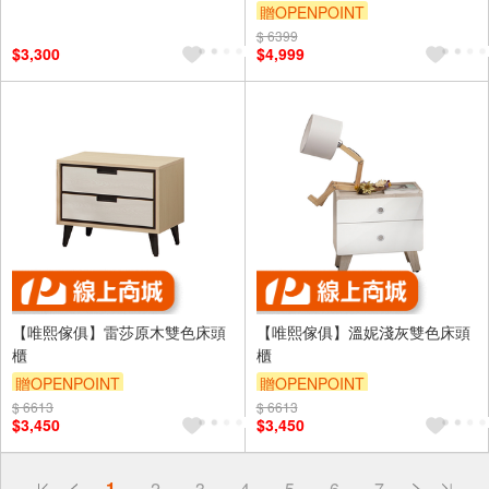
贈OPENPOINT
$ 6399
滿5000享92折
$3,300
$4,999
【唯熙傢俱】雷莎原木雙色床頭
【唯熙傢俱】溫妮淺灰雙色床頭
櫃
櫃
贈OPENPOINT
贈OPENPOINT
$ 6613
$ 6613
$3,450
$3,450
偏遠地區配送
1
2
3
4
5
6
7