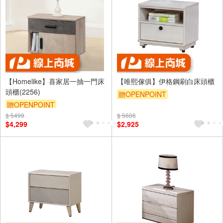
【Homelike】喜家居一抽一門床
【唯熙傢俱】伊格鋼刷白床頭櫃
頭櫃(2256)
贈OPENPOINT
贈OPENPOINT
$ 5499
滿5000享92折
$ 5606
$4,299
$2,925