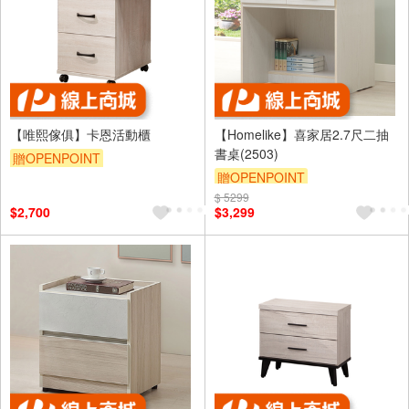
【唯熙傢俱】卡恩活動櫃
【Homelike】喜家居2.7尺二抽
書桌(2503)
贈OPENPOINT
贈OPENPOINT
$ 5299
滿5000享92折
$2,700
$3,299