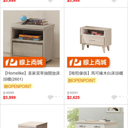
$3,699
$3,999
【Homelike】喜家居單抽開放床
【唯熙傢俱】馬可橡木白床頭櫃
頭櫃(2601)
贈OPENPOINT
贈OPENPOINT
$ 4999
滿5000享92折
$ 5031
$3,999
$2,625