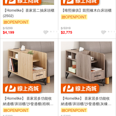
【Homelike】喜家居二抽床頭櫃
【唯熙傢俱】凱熙橡木白床頭櫃
(2502)
贈OPENPOINT
贈OPENPOINT
滿5000享92折
$ 5299
$ 5319
$4,199
$2,775
【Homelike】 喜家居多功能收
【Homelike】 喜家居多功能收
納邊櫃/床頭櫃/沙發邊櫃(梧桐色)
納邊櫃/床頭櫃/沙發邊櫃(灰橡色)
(2346)
(2346)
贈OPENPOINT
贈OPENPOINT
$ 5399
$ 5399