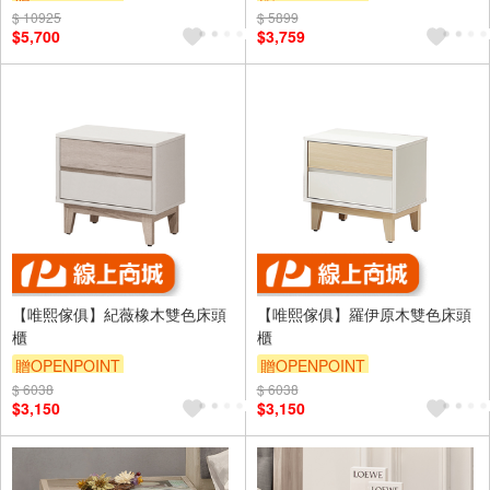
滿5000享92折
$ 10925
$ 5899
$5,700
$3,759
【唯熙傢俱】紀薇橡木雙色床頭
【唯熙傢俱】羅伊原木雙色床頭
櫃
櫃
贈OPENPOINT
贈OPENPOINT
$ 6038
$ 6038
$3,150
$3,150