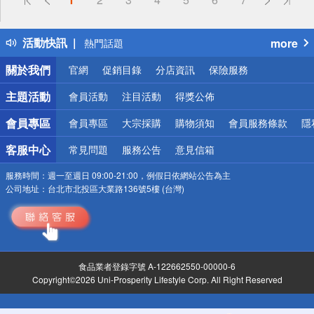
詐騙網頁！請小心！
得獎公告
活動快訊
more
熱門話題
銀行優惠
關於我們
官網
促銷目錄
分店資訊
保險服務
偏遠地區配送
詐騙網頁！請小心！
主題活動
會員活動
注目活動
得獎公佈
會員專區
會員專區
大宗採購
購物須知
會員服務條款
隱
客服中心
常見問題
服務公告
意見信箱
服務時間：
週一至週日 09:00-21:00，例假日依網站公告為主
公司地址：
台北市北投區大業路136號5樓 (台灣)
食品業者登錄字號 A-122662550-00000-6
Copyright©2026 Uni-Prosperity Lifestyle Corp. All Right Reserved