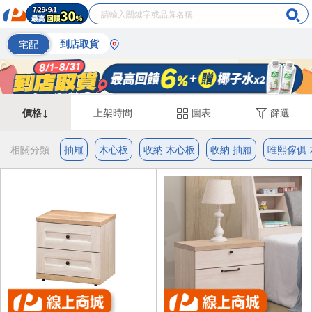
宅配
到店取貨
價格↓
上架時間
圖表
篩選
相關分類
抽屜
木心板
收納 木心板
收納 抽屜
唯熙傢俱 