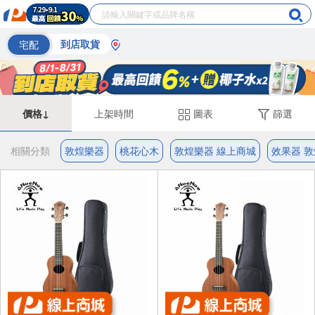
宅配
到店取貨
價格↓
上架時間
圖表
篩選
相關分類
敦煌樂器
桃花心木
敦煌樂器 線上商城
效果器 