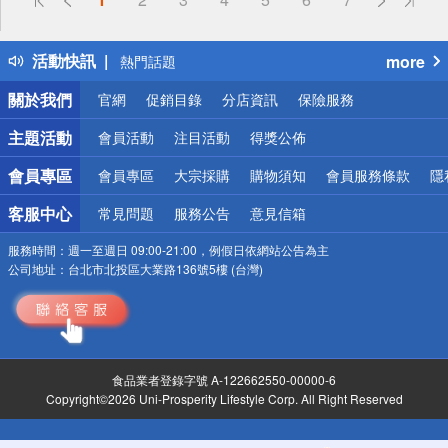
詐騙網頁！請小心！
得獎公告
活動快訊
more
熱門話題
銀行優惠
關於我們
官網
促銷目錄
分店資訊
保險服務
偏遠地區配送
詐騙網頁！請小心！
主題活動
會員活動
注目活動
得獎公佈
會員專區
會員專區
大宗採購
購物須知
會員服務條款
隱
客服中心
常見問題
服務公告
意見信箱
服務時間：
週一至週日 09:00-21:00，例假日依網站公告為主
公司地址：
台北市北投區大業路136號5樓 (台灣)
食品業者登錄字號 A-122662550-00000-6
Copyright©2026 Uni-Prosperity Lifestyle Corp. All Right Reserved