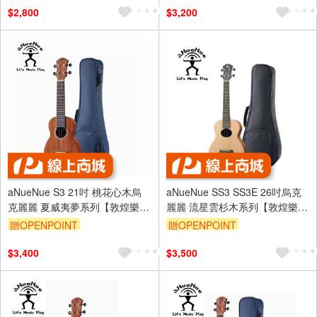
$2,800
$3,200
aNueNue S3 21吋 桃花心木烏
aNueNue SS3 SS3E 26吋烏克
克麗麗 夏威夷夢系列【敦煌樂
麗麗 流星雲杉木系列【敦煌樂
器】
器】
贈OPENPOINT
贈OPENPOINT
$3,400
$3,500