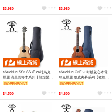
$3,980
$3,980
aNueNue SS3 SS3E 26吋烏克
aNueNue C3E 23吋桃花心木電
麗麗 流星雲杉木系列【敦煌樂
烏克麗麗 夏威夷夢系列【敦煌樂
器】
器】
贈OPENPOINT
贈OPENPOINT
$4,500
$4,600