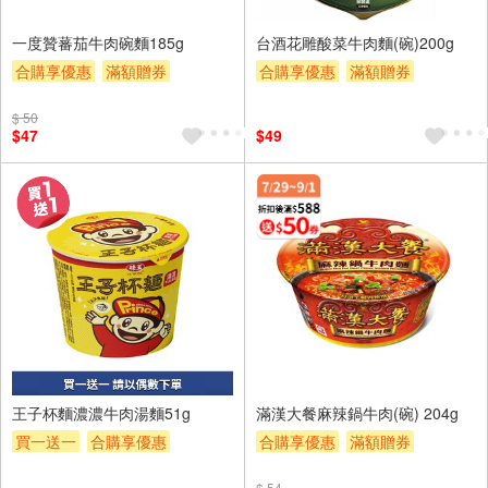
一度贊蕃茄牛肉碗麵185g
台酒花雕酸菜牛肉麵(碗)200g
合購享優惠
滿額贈券
合購享優惠
滿額贈券
贈$200
贈$200
$ 50
$47
$49
王子杯麵濃濃牛肉湯麵51g
滿漢大餐麻辣鍋牛肉(碗) 204g
買一送一
合購享優惠
合購享優惠
滿額贈券
滿額贈券
贈$200
贈$200
$ 54