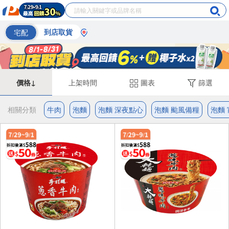
宅配
到店取貨
價格↓
上架時間
圖表
篩選
相關分類
牛肉
泡麵
泡麵 深夜點心
泡麵 颱風備糧
泡麵