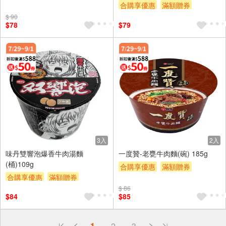
合購享優惠
滿額贈券
贈$200
贈$200
$ 90
$78
$79
3入
2入
味丹雙響泡爆香牛肉湯麵
一度贊-老甕牛肉麵(碗) 185g
(桶)109g
合購享優惠
滿額贈券
合購享優惠
滿額贈券
贈$200
贈$200
$ 86
$84
$85
偏遠地區配送
1
2
3