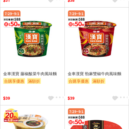
$31
$38
金車漢寶 藤椒酸菜牛肉風味麵
金車漢寶 勁麻雙椒牛肉風味麵
合購享優惠
滿額折
合購享優惠
滿額折
滿額贈券
贈$200
滿額贈券
贈$200
$39
$39