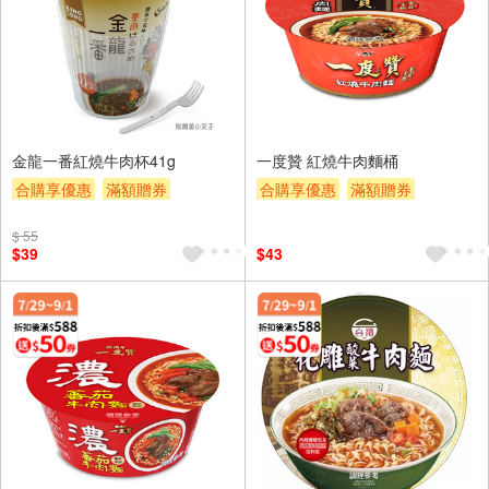
金龍一番紅燒牛肉杯41g
一度贊 紅燒牛肉麵桶
合購享優惠
滿額贈券
合購享優惠
滿額贈券
贈$200
贈$200
$ 55
$39
$43