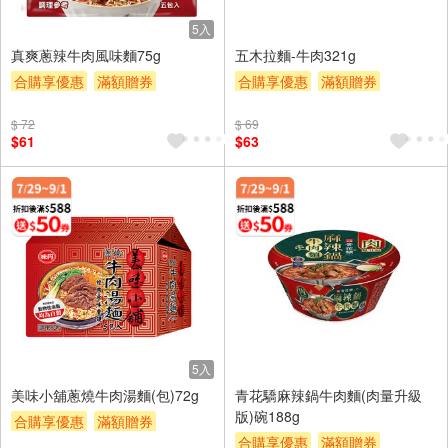
5入
真爽蔥辣牛肉風味麵75g
五木拉麵-牛肉321g
合購享優惠
滿額贈券
合購享優惠
滿額贈券
贈$200
贈$200
$ 72
$ 69
$61
$63
5入
美味小舖蔥燒牛肉湯麵(包)72g
青花驕麻辣鍋牛肉麵(肉量升級
版)碗188g
合購享優惠
滿額贈券
合購享優惠
滿額贈券
贈$200