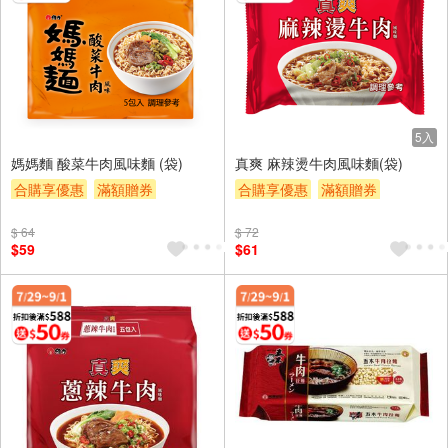
5入
媽媽麵 酸菜牛肉風味麵 (袋)
真爽 麻辣燙牛肉風味麵(袋)
合購享優惠
滿額贈券
合購享優惠
滿額贈券
贈$200
贈$200
$ 64
$ 72
$59
$61