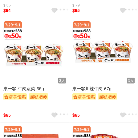
$ 65
$ 79
贈$200
$64
$65
3入
3入
來一客-牛肉蔬菜-65g
來一客川辣牛肉-67g
合購享優惠
滿額贈券
合購享優惠
滿額贈券
贈$200
贈$200
$65
$65