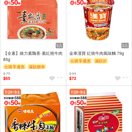
5入
3入
【全素】維力素飄香-素紅燒牛肉
金車漢寶 紅燒牛肉風味麵 79g
85g
合購享優惠
滿額折
合購享優惠
滿額贈券
滿額贈券
贈$200
贈$200
$ 75
$ 84
$65
$72