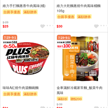
維力手打麵蔥香牛肉風味(桶)
維力大乾麵蔥燒牛肉風味桶麵
105g
合購享優惠
滿額贈券
合購享優惠
滿額贈券
贈$200
贈$200
$ 28
$25
$30
味味A紅燒牛肉湯麵碗麵
金車滿鮮冷藏家常麵_酸菜牛肉
風味
合購享優惠
滿額贈券
滿額折
贈$200
贈$200
$ 39