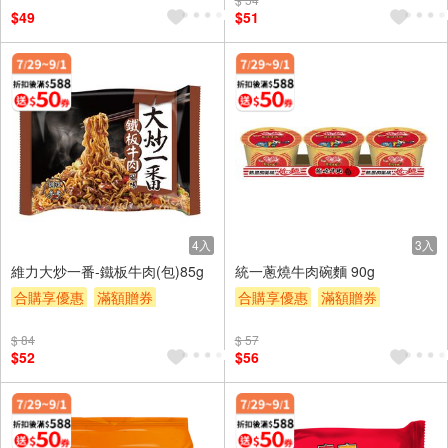
$49
$51
4入
3入
維力大炒一番-鐵板牛肉(包)85g
統一蔥燒牛肉碗麵 90g
合購享優惠
滿額贈券
合購享優惠
滿額贈券
贈$200
贈$200
$ 84
$ 57
$52
$56