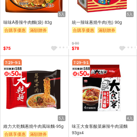
5入
5入
味味A香辣牛肉麵(袋) 83g
統一辣味蔥燒牛肉(包) 90g
合購享優惠
滿額贈券
合購享優惠
滿額贈券
贈$200
贈$200
$ 80
$75
$78
5入
4入
維力大乾麵蔥燒牛肉風味麵-95g
味王大食客酸菜麻辣牛肉湯麵
93gx4
合購享優惠
滿額贈券