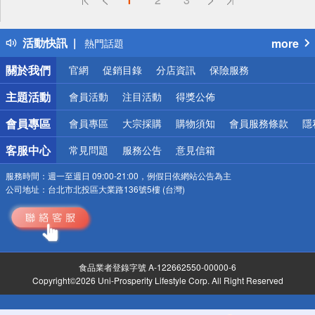
詐騙網頁！請小心！
得獎公告
活動快訊
more
熱門話題
銀行優惠
關於我們
官網
促銷目錄
分店資訊
保險服務
偏遠地區配送
詐騙網頁！請小心！
主題活動
會員活動
注目活動
得獎公佈
會員專區
會員專區
大宗採購
購物須知
會員服務條款
隱
客服中心
常見問題
服務公告
意見信箱
服務時間：
週一至週日 09:00-21:00，例假日依網站公告為主
公司地址：
台北市北投區大業路136號5樓 (台灣)
食品業者登錄字號 A-122662550-00000-6
Copyright©2026 Uni-Prosperity Lifestyle Corp. All Right Reserved