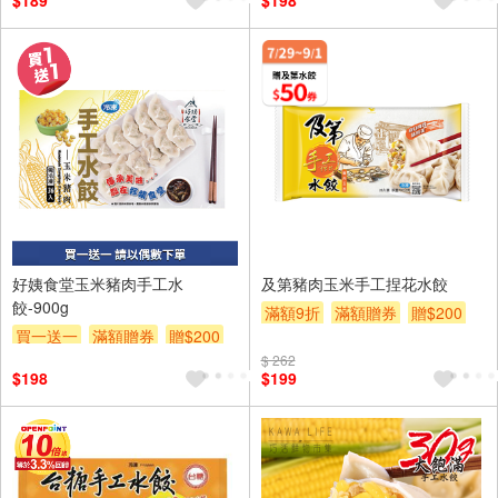
$189
$198
好姨食堂玉米豬肉手工水
及第豬肉玉米手工捏花水餃
餃-900g
滿額9折
滿額贈券
贈$200
買一送一
滿額贈券
贈$200
$ 262
$198
$199