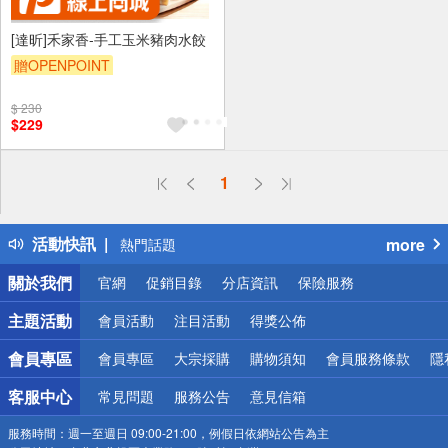
[達昕]禾家香-手工玉米豬肉水餃
贈OPENPOINT
$ 230
$229
偏遠地區配送
1
詐騙網頁！請小心！
得獎公告
活動快訊
more
熱門話題
銀行優惠
關於我們
官網
促銷目錄
分店資訊
保險服務
偏遠地區配送
詐騙網頁！請小心！
主題活動
會員活動
注目活動
得獎公佈
會員專區
會員專區
大宗採購
購物須知
會員服務條款
隱
客服中心
常見問題
服務公告
意見信箱
服務時間：
週一至週日 09:00-21:00，例假日依網站公告為主