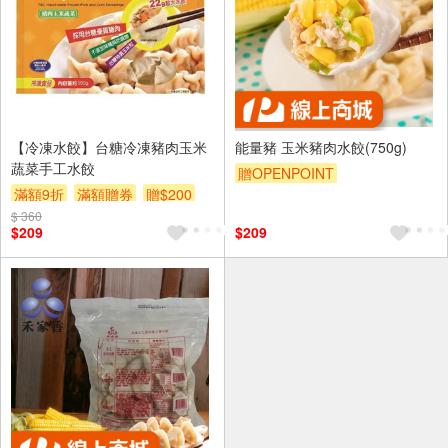
【冷凍水餃】台糖冷凍豬肉玉米
能量豬 玉米豬肉水餃(750g)
蔬菜手工水餃
贈OPENPOINT
滿額9折
滿額贈券
贈$200
$ 360
$209
$209