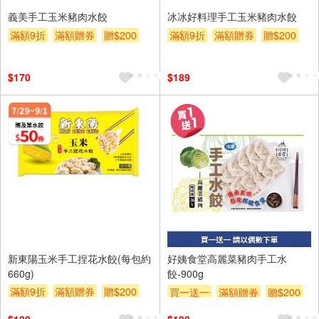
義美手工玉米豬肉水餃
冰冰好料理手工玉米豬肉水餃
滿額9折
滿額贈券
贈$200
滿額9折
滿額贈券
贈$200
$170
$189
新東陽玉米手工捏花水餃(每包約
好姨食堂高麗菜豬肉手工水
660g)
餃-900g
滿額9折
滿額贈券
贈$200
買一送一
滿額贈券
贈$200