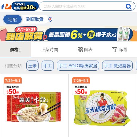
宅配
到店取貨
價格↓
上架時間
圖表
篩選
相關分類
玉米
手工
手工 SOLO歐洲家居
手工 敦煌樂器