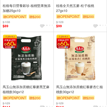
桂格每日營養穀珍-核桃堅果無添
桂格全天然五麥-松子核桃
加糖25gx10
27gx10
贈OPENPOINT
贈$200
贈OPENPOINT
贈$200
$ 138
$ 128
$89
$99
馬玉山無添加蔗糖紅藜麥黑芝麻
馬玉山無添加蔗糖紅藜麥杏仁核
核桃飲30gx12
桃飲30gx12
贈OPENPOINT
贈$200
贈OPENPOINT
贈$200
$ 129
$ 129