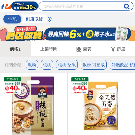
宅配
到店取貨
價格↓
上架時間
圖表
篩選
相關分類
穀粉
核桃
核桃 堅果
穀粉 可超取
沖泡飲品 核