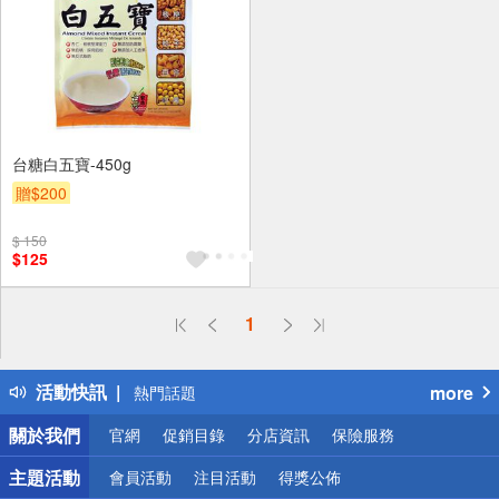
台糖白五寶-450g
贈$200
$ 150
$125
偏遠地區配送
1
詐騙網頁！請小心！
得獎公告
活動快訊
more
熱門話題
銀行優惠
關於我們
官網
促銷目錄
分店資訊
保險服務
偏遠地區配送
詐騙網頁！請小心！
主題活動
會員活動
注目活動
得獎公佈