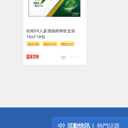
桂格5X人蔘濃縮精華飲盒裝
15ml*18包
滿額贈
滿額9折
贈$200
滿額贈券
$939
偏遠地區配
詐騙網頁！
得獎公告
活動快訊
熱門話題