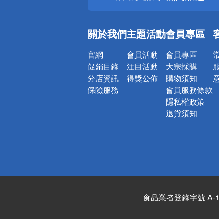
銀行優惠
偏遠地區配
關於我們
主題活動
會員專區
詐騙網頁！
官網
會員活動
會員專區
促銷目錄
注目活動
大宗採購
分店資訊
得獎公佈
購物須知
保險服務
會員服務條款
隱私權政策
退貨須知
食品業者登錄字號 A-122