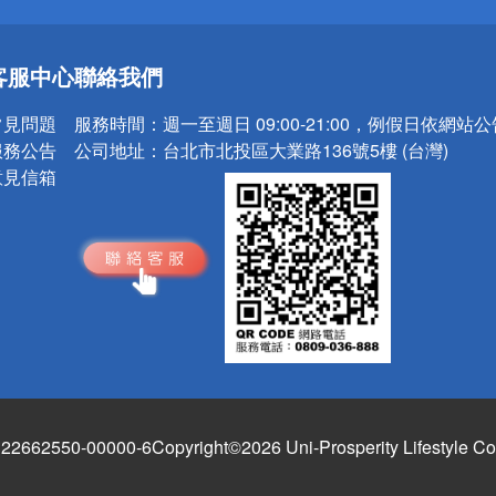
送
客服中心
聯絡我們
請小心！
常見問題
服務時間：
週一至週日 09:00-21:00，例假日依網站
服務公告
公司地址：
台北市北投區大業路136號5樓 (台灣)
意見信箱
662550-00000-6
Copyright©2026 Uni-Prosperity Lifestyle Co