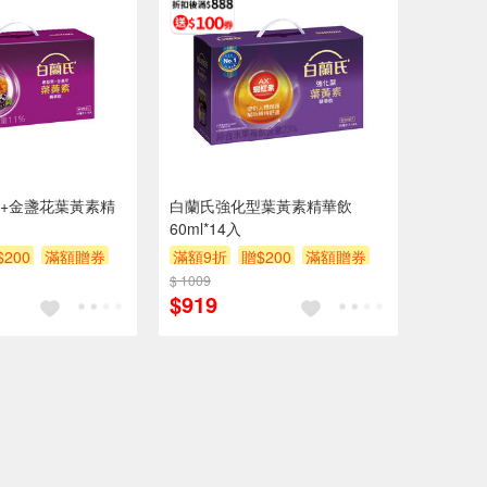
+金盞花葉黃素精
白蘭氏強化型葉黃素精華飲
60ml*14入
$200
滿額贈券
滿額9折
贈$200
滿額贈券
$ 1009
$919