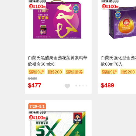
白蘭氏黑醋栗金盞花葉黃素精華
白蘭氏強化型金盞
飲禮盒60mlx8
飲60ml*6入
滿額9折
贈$200
滿額贈券
滿額9折
贈$200
$ 503
$477
$489