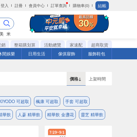
結帳
登入
註冊
會員中心
訂單查詢
購物車(0)
美
米
促銷
整箱購划算
活動總覽
家速配
超商取貨
休閒娛樂
日用生活
傢俱寢飾
服飾鞋包
價格↓
上架時間
KIYODO 可超取
楓康 可超取
手套 可超取
精華飲
人蔘 精華飲
精華飲 金盞花
靈芝 精華飲