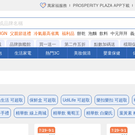
萬家福服務
PROSPERITY PLAZA APP下載
IGN
父親節送禮
冷氣最高省萬
福利品
餅乾
泡麵
飲料
中元拜拜
義
洋芋片
城
品牌旗艦館
買一送一
第二件五折
點數加碼送
檔期
泡
生活家電
熱門3C
美妝個清
嬰童保健
生活 可超取
保鮮盒 可超取
UdiLife 可超取
樂扣樂扣 可超取
伴手禮
精華飲 線上商城
精華飲 葡萄王
精華飲 白蘭氏
葉黃素 