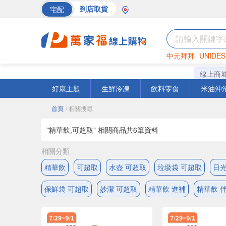
宅配
到店取貨
中元拜拜
UNIDES
巧克力
罐頭
海苔
線上商
好康主題
生鮮冷凍
飲料零食
米油沖
首頁
/ 相關搜尋
"精華飲,可超取" 相關商品共
6
筆資料
相關分類
精華飲
可超取
水壺 可超取
垃圾袋 可超取
日光
保鮮袋 可超取
妙潔 可超取
精華飲 進補
精華飲 