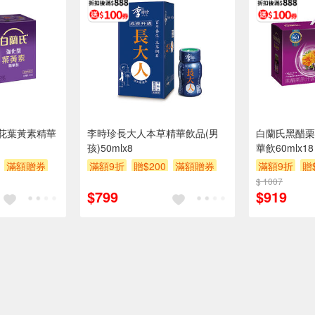
花葉黃素精華
李時珍長大人本草精華飲品(男
白蘭氏黑醋栗
孩)50mlx8
華飲60mlx18
滿額贈券
滿額9折
贈$200
滿額贈券
滿額9折
贈
$ 1007
$799
$919