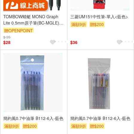
TOMBOW蜻蜓 MONO Graph
三菱UM151中性筆-單入<藍色>
Lite 0.5mm原子筆(BC-MGLE)藍
滿額9折
贈$200
替芯
贈OPENPOINT
$ 35
$28
$36
簡約風0.7中油筆 B112-6入-藍色
簡約風0.7中油筆 B112-6入-藍色
滿額9折
贈$200
滿額9折
贈$200