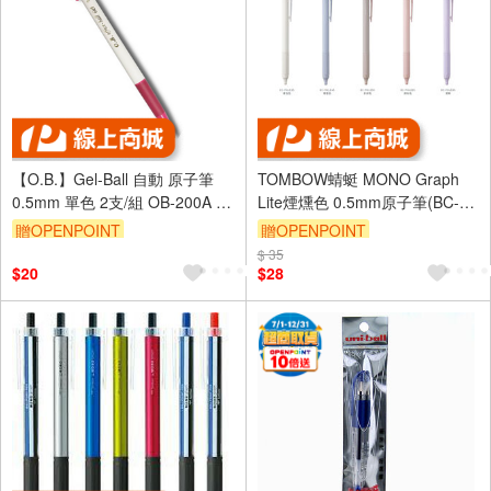
【O.B.】Gel-Ball 自動 原子筆
TOMBOW蜻蜓 MONO Graph
0.5mm 單色 2支/組 OB-200A -
Lite煙燻色 0.5mm原子筆(BC-
多款可選
MGLE)藍替芯
贈OPENPOINT
贈OPENPOINT
$ 35
$20
$28