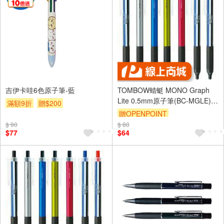
吉伊卡哇6色原子筆-藍
TOMBOW蜻蜓 MONO Graph
Lite 0.5mm原子筆(BC-MGLE)經
滿額9折
贈$200
典線條-藍墨水
贈OPENPOINT
$ 90
$ 80
$77
$64