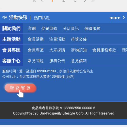
詐騙網頁！請小心！
得獎公告
活動快訊
more
熱門話題
銀行優惠
關於我們
官網
促銷目錄
分店資訊
保險服務
偏遠地區配送
詐騙網頁！請小心！
主題活動
會員活動
注目活動
得獎公佈
會員專區
會員專區
大宗採購
購物須知
會員服務條款
隱
客服中心
常見問題
服務公告
意見信箱
服務時間：
週一至週日 09:00-21:00，例假日依網站公告為主
公司地址：
台北市北投區大業路136號5樓 (台灣)
食品業者登錄字號 A-122662550-00000-6
Copyright©2026 Uni-Prosperity Lifestyle Corp. All Right Reserved