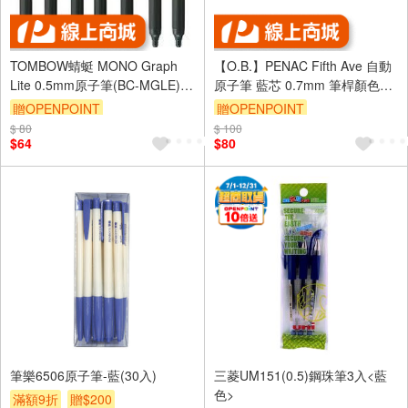
TOMBOW蜻蜓 MONO Graph
【O.B.】PENAC Fifth Ave 自動
Lite 0.5mm原子筆(BC-MGLE)藍
原子筆 藍芯 0.7mm 筆桿顏色隨
色-黑墨水
機 /支 BB0701
贈OPENPOINT
贈OPENPOINT
$ 80
$ 100
$64
$80
筆樂6506原子筆-藍(30入)
三菱UM151(0.5)鋼珠筆3入<藍
色>
滿額9折
贈$200