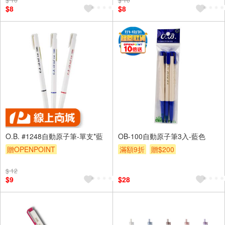
$8
$8
O.B. #1248自動原子筆-單支*藍
OB-100自動原子筆3入-藍色
贈OPENPOINT
滿額9折
贈$200
$ 12
$9
$28