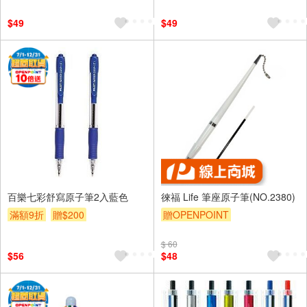
$49
$49
百樂七彩舒寫原子筆2入藍色
徠福 Life 筆座原子筆(NO.2380)
滿額9折
贈$200
贈OPENPOINT
$ 60
$56
$48