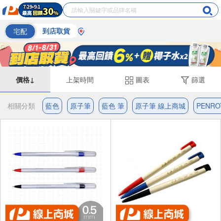
宅配
到店取貨
價格↓
上架時間
圖表
篩選
相關分類
藍色
原子筆
藍色 筆
原子筆 線上商城
PENRO