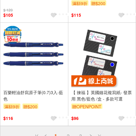
滿額9折
贈$200
$ 120
$105
$115
百樂輕油舒寫原子筆(0.7)3入-藍
【 徠福 】英國鐘花複寫紙- 發票
色
用 黑色/藍色 /盒 - 多款可選
滿額9折
贈$200
贈OPENPOINT
$116
$96
偏遠地區配送
1
2
3