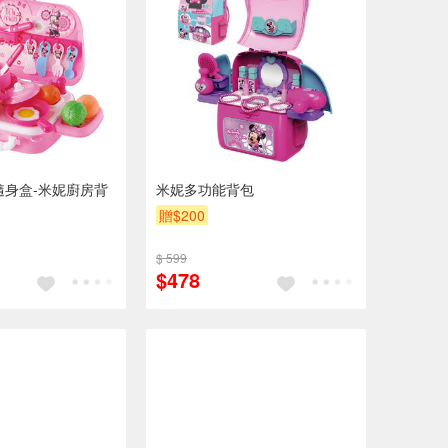
隨身盒-米妮廚房背
米妮多功能背包
贈$200
$ 599
$478