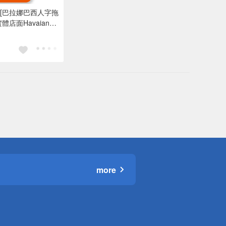
[巴拉娜巴西人字拖
店面Havaianas
/人字拖 SLIM
灘 海灘 海邊 藍粉帶
more