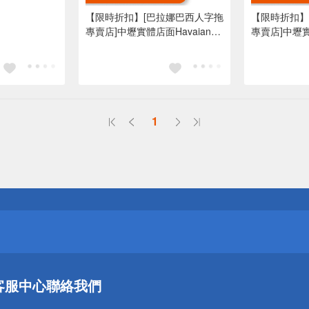
【限時折扣】[巴拉娜巴西人字拖
【限時折扣】
專賣店]中壢實體店面Havaianas
專賣店]中壢實體
哈瓦仕 夾腳拖/人字拖 SLIM
哈瓦仕 夾腳拖
DISNEY 沙灘 海灘 海邊 藍粉帶
DISNEY 沙
1
送
請小心！
送
客服中心
聯絡我們
請小心！