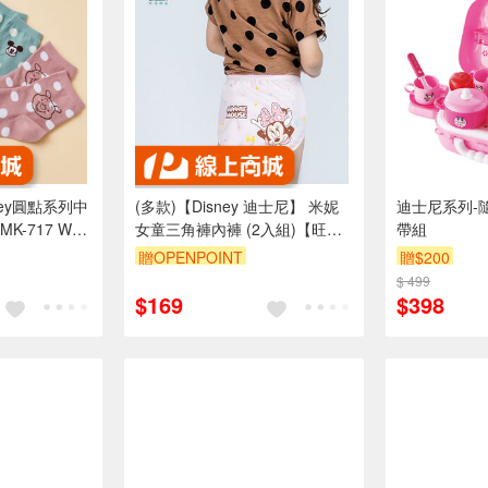
ney圓點系列中
(多款)【Disney 迪士尼】 米妮
迪士尼系列-
-717 WP-
女童三角褲內褲 (2入組)【旺達
帶組
棉品】MN-CG005
贈OPENPOINT
贈$200
訂單滿699享95折
$ 499
$169
$398