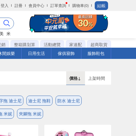
結帳
登入
註冊
會員中心
訂單查詢
購物車(0)
美
米
促銷
整箱購划算
活動總覽
家速配
超商取貨
休閒娛樂
日用生活
傢俱寢飾
服飾鞋包
價格↓
上架時間
字拖 迪士尼
迪士尼 拖鞋
防水 迪士尼
拖 米妮
夾腳拖 米妮