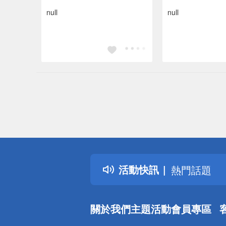
null
null
偏遠地區配
詐騙網頁！
得獎公告
活動快訊
熱門話題
銀行優惠
偏遠地區配
關於我們
主題活動
會員專區
詐騙網頁！