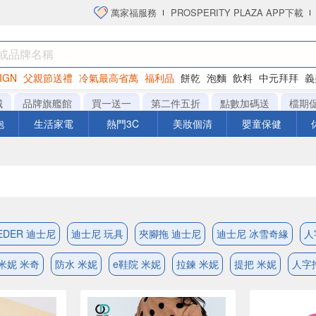
萬家福服務
PROSPERITY PLAZA APP下載
IGN
父親節送禮
冷氣最高省萬
福利品
餅乾
泡麵
飲料
中元拜拜
義
洋芋片
城
品牌旗艦館
買一送一
第二件五折
點數加碼送
檔期
泡
生活家電
熱門3C
美妝個清
嬰童保健
EDER 迪士尼
迪士尼 玩具
夾腳拖 迪士尼
迪士尼 冰雪奇緣
人
米妮 米奇
防水 米妮
e鞋院 米妮
拉鍊 米妮
提把 米妮
人字