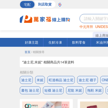
宅配
到店取貨
中元拜拜
UNIDES
巧克力
罐頭
海苔
線上商
好康主題
生鮮冷凍
飲料零食
米油沖
首頁
/ 相關搜尋
"迪士尼,米妮" 相關商品共
14
筆資料
相關分類
迪士尼
米妮
旺達棉品 迪士尼
迪士尼 襪子
ON
書包 迪士尼
短襪 迪士尼
尼龍 米妮
拖鞋 米妮