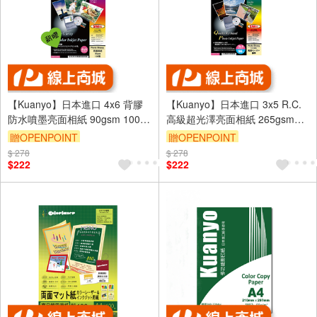
【Kuanyo】日本進口 4x6 背膠
【Kuanyo】日本進口 3x5 R.C.
防水噴墨亮面相紙 90gsm 100張
高級超光澤亮面相紙 265gsm
/包 DST90
100張 /包 CS265L(沖洗店照片
贈OPENPOINT
贈OPENPOINT
相同材質)
$ 278
$ 278
$222
$222