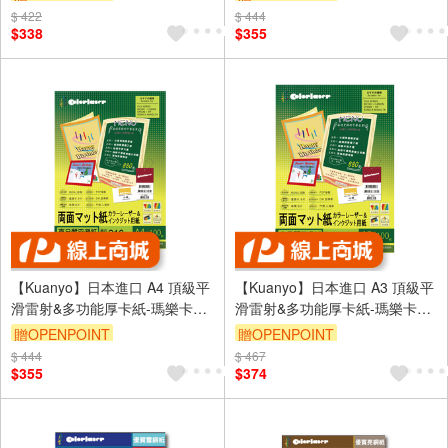
$ 422
$ 444
$338
$355
【Kuanyo】日本進口 A4 頂級平
【Kuanyo】日本進口 A3 頂級平
滑雷射&多功能厚卡紙-瑪樂卡
滑雷射&多功能厚卡紙-瑪樂卡
210gsm 100張 /包 MA210
104gsm 100張 /包 MA105
贈OPENPOINT
贈OPENPOINT
$ 444
$ 467
$355
$374