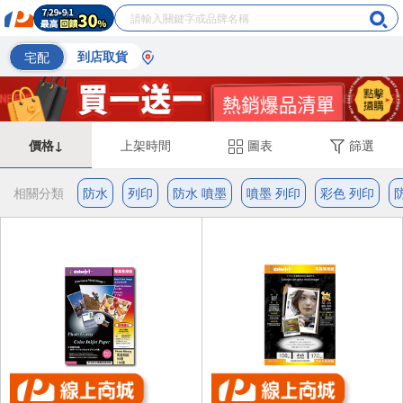
宅配
到店取貨
價格↓
上架時間
圖表
篩選
相關分類
防水
列印
防水 噴墨
噴墨 列印
彩色 列印