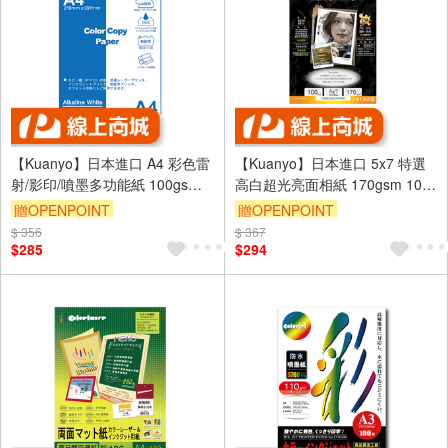
【Kuanyo】日本進口 A4 彩色雷
【Kuanyo】日本進口 5x7 特選
射/影印/噴墨多功能紙 100gsm
高白超光亮面相紙 170gsm 100
500張 /包 ASB100
張 /包 GB170
贈OPENPOINT
贈OPENPOINT
$ 356
$ 367
$285
$294