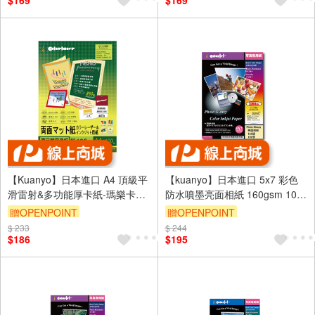
$169
$169
【Kuanyo】日本進口 A4 頂級平
【kuanyo】日本進口 5x7 彩色
滑雷射&多功能厚卡紙-瑪樂卡
防水噴墨亮面相紙 160gsm 100
104gsm 100張 /包 MA105
張 /包 DS160
贈OPENPOINT
贈OPENPOINT
$ 233
$ 244
$186
$195