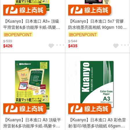
【Kuanyo】日本進口 A3+ 頂級
【Kuanyo】日本進口 5x7 背膠
平滑雷射&多功能厚卡紙-瑪樂卡
防水噴墨亮面相紙 90gsm 100張
104gsm 100張 /包 MA105
/包 DST90
贈OPENPOINT
贈OPENPOINT
$ 533
$ 544
$426
$435
【Kuanyo】日本進口 A3 頂級平
【Kuanyo】日本進口 A3 彩色雷
滑雷射&多功能厚卡紙-瑪樂卡
射/影印/噴墨多功能紙 65gsm