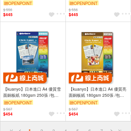
130gsm 100張 /包 MA130
500張 /包 AS65
贈OPENPOINT
贈OPENPOINT
$ 556
$ 556
$445
$445
【kuanyo】日本進口 A4 優質雪
【kuanyo】日本進口 A4 優質亮
面銅板紙 180gsm 250張 /包
面銅板紙 180gsm 250張 /包
ASU180
GS180
贈OPENPOINT
贈OPENPOINT
$ 567
$ 567
$454
$454
偏遠地區配送
1
2
3
4
5
6
7