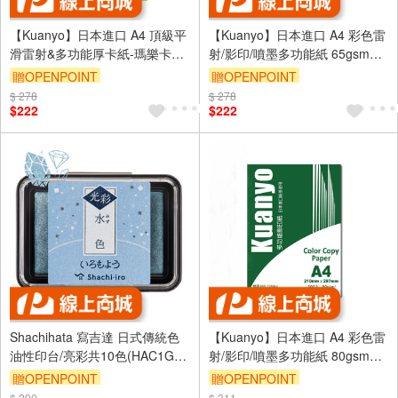
【Kuanyo】日本進口 A4 頂級平
【Kuanyo】日本進口 A4 彩色雷
滑雷射&多功能厚卡紙-瑪樂卡
射/影印/噴墨多功能紙 65gsm
130gsm 100張 /包 MA130
500張 /包 AS65
贈OPENPOINT
贈OPENPOINT
$ 278
$ 278
$222
$222
Shachihata 寫吉達 日式傳統色
【Kuanyo】日本進口 A4 彩色雷
油性印台/亮彩共10色(HAC1G)
射/影印/噴墨多功能紙 80gsm
向日葵色
500張 /包 AS80
贈OPENPOINT
贈OPENPOINT
$ 290
$ 311