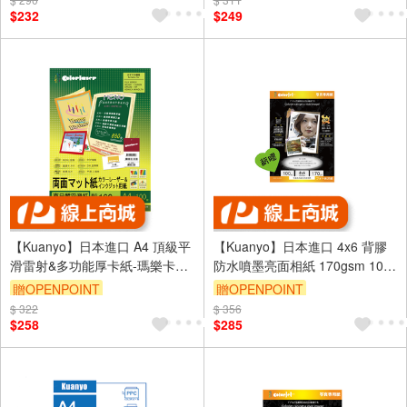
$232
$249
【Kuanyo】日本進口 A4 頂級平
【Kuanyo】日本進口 4x6 背膠
滑雷射&多功能厚卡紙-瑪樂卡
防水噴墨亮面相紙 170gsm 100
160gsm 100張 /包 MA160
張 /包 GBT170
贈OPENPOINT
贈OPENPOINT
$ 322
$ 356
$258
$285