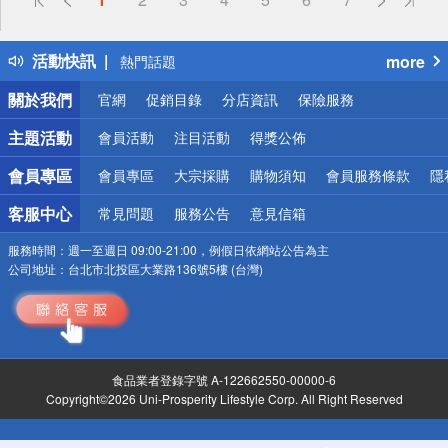
詐騙網頁！請小心！
得獎公告
活動快訊
more
熱門話題
銀行優惠
關於我們
官網
促銷目錄
分店資訊
保險服務
偏遠地區配送
詐騙網頁！請小心！
主題活動
會員活動
注目活動
得獎公佈
會員專區
會員專區
大宗採購
購物須知
會員服務條款
隱
客服中心
常見問題
服務公告
意見信箱
服務時間：
週一至週日 09:00-21:00，例假日依網站公告為主
公司地址：
台北市北投區大業路136號5樓 (台灣)
食品業者登錄字號 A-122662550-00000-6
Copyright©2026 Uni-Prosperity Lifestyle Corp. All Right Reserved