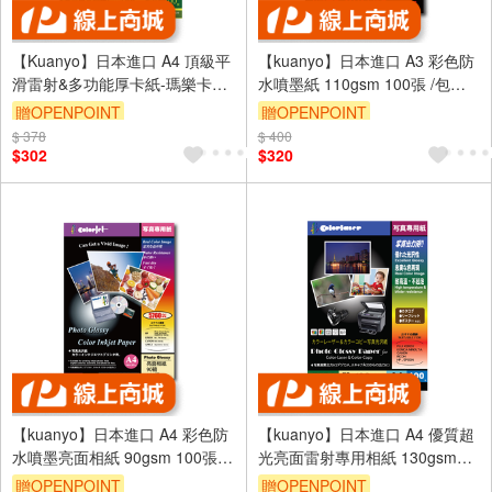
【Kuanyo】日本進口 A4 頂級平
【kuanyo】日本進口 A3 彩色防
滑雷射&多功能厚卡紙-瑪樂卡
水噴墨紙 110gsm 100張 /包
186gsm 100張 /包 MA186
BS110
贈OPENPOINT
贈OPENPOINT
$ 378
$ 400
$302
$320
【kuanyo】日本進口 A4 彩色防
【kuanyo】日本進口 A4 優質超
水噴墨亮面相紙 90gsm 100張 /
光亮面雷射專用相紙 130gsm
包 DS90
100張 /包 GW130
贈OPENPOINT
贈OPENPOINT