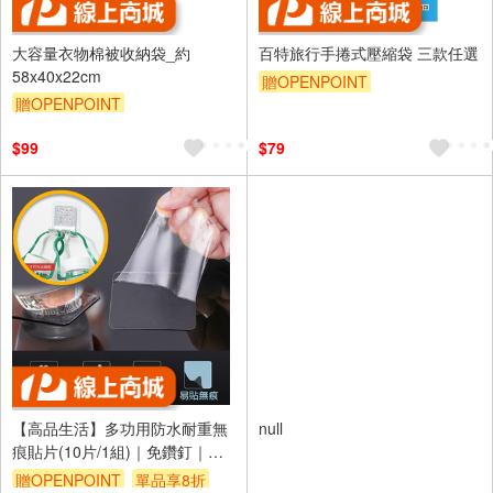
大容量衣物棉被收納袋_約
百特旅行手捲式壓縮袋 三款任選
58x40x22cm
贈OPENPOINT
贈OPENPOINT
訂單滿999享9折
訂單滿999享9折
$99
$79
【高品生活】多功用防水耐重無
null
痕貼片(10片/1組)｜免鑽釘｜可
裁剪｜雙面無痕膠｜透明｜耐高
贈OPENPOINT
單品享8折