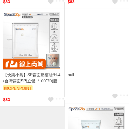
$83
$83
【快樂小島】SP霧面壓縮袋/H-4
null
(台灣霧面SP)立體L/100*70(贈藍
墊)
贈OPENPOINT
$83