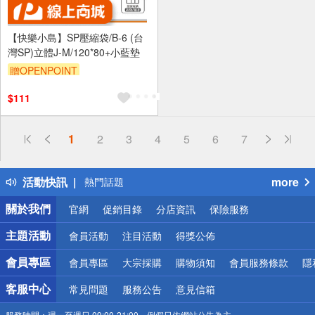
【快樂小島】SP壓縮袋/B-6 (台
灣SP)立體J-M/120*80+小藍墊
贈OPENPOINT
$111
偏遠地區配送
1
2
3
4
5
6
7
詐騙網頁！請小心！
得獎公告
活動快訊
more
熱門話題
銀行優惠
關於我們
官網
促銷目錄
分店資訊
保險服務
偏遠地區配送
詐騙網頁！請小心！
主題活動
會員活動
注目活動
得獎公佈
會員專區
會員專區
大宗採購
購物須知
會員服務條款
隱
客服中心
常見問題
服務公告
意見信箱
服務時間：
週一至週日 09:00-21:00，例假日依網站公告為主