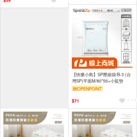
$59
【快樂小島】SP壓縮袋/B-3 (台
灣SP)平面M/80*56+小藍墊
贈OPENPOINT
$71