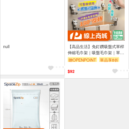
null
【高品生活】免釘鑽吸盤式單桿
伸縮毛巾架｜吸盤毛巾架｜單桿
毛巾架｜伸縮毛巾架｜免打孔毛
贈OPENPOINT
單品享8折
巾架｜壁掛毛巾架｜浴室收納
$92