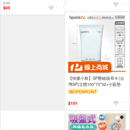
溫｜超實用
$ 99
$45
【快樂小島】SP壓縮袋/B-9 (台
灣SP)立體100*70*32+小藍墊
贈OPENPOINT
$101