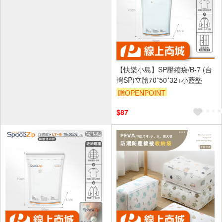
【快樂小島】SP壓縮袋/B-7 (台
灣SP)立體70*50*32+小藍墊
贈OPENPOINT
$87