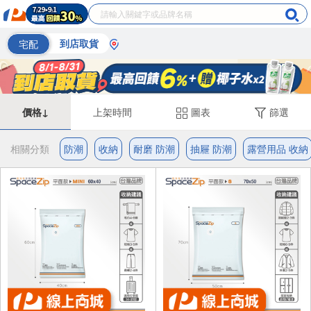
宅配
到店取貨
價格↓
上架時間
圖表
篩選
相關分類
防潮
收納
耐磨 防潮
抽屜 防潮
露營用品 收納