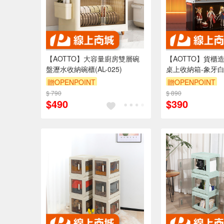
【AOTTO】大容量廚房雙層碗
【AOTTO】貨櫃
盤瀝水收納碗櫃(AL-025)
桌上收納箱-象牙白(A
贈OPENPOINT
贈OPENPOINT
$ 790
滿3000享95折
$ 890
滿3000享95折
$490
$390