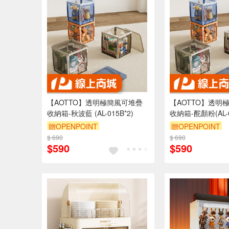
【AOTTO】透明極簡風可堆疊
【AOTTO】透明
收納箱-秋波藍 (AL-015B*2)
收納箱-酡顏粉(AL-0
贈OPENPOINT
贈OPENPOINT
$ 690
滿3000享95折
$ 690
滿3000享95折
$590
$590