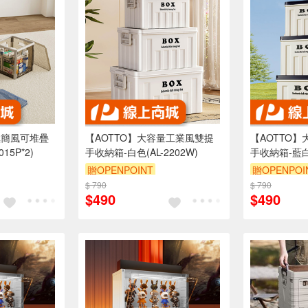
極簡風可堆疊
【AOTTO】大容量工業風雙提
【AOTTO
15P*2)
手收納箱-白色(AL-2202W)
手收納箱-藍白色
贈OPENPOINT
贈OPENPOI
$ 790
滿3000享95折
$ 790
滿3000享95
$490
$490