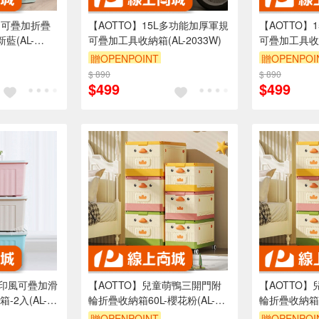
門可疊加折疊
【AOTTO】15L多功能加厚軍規
【AOTTO】
藍(AL-
可疊加工具收納箱(AL-2033W)
可疊加工具收納箱
贈OPENPOINT
贈OPENPOI
$ 890
滿3000享95折
$ 890
滿3000享95
$499
$499
無印風可疊加滑
【AOTTO】兒童萌鴨三開門附
【AOTTO
-2入(AL-
輪折疊收納箱60L-櫻花粉(AL-
輪折疊收納箱60
205P)
205O)
贈OPENPOINT
贈OPENPOI