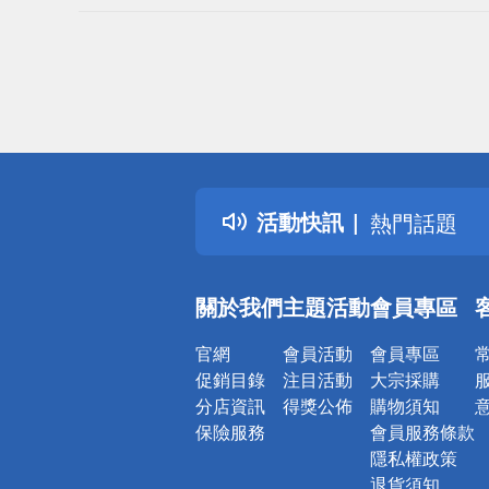
偏遠地區配
詐騙網頁！
得獎公告
活動快訊
熱門話題
銀行優惠
偏遠地區配
關於我們
主題活動
會員專區
詐騙網頁！
官網
會員活動
會員專區
促銷目錄
注目活動
大宗採購
分店資訊
得獎公佈
購物須知
保險服務
會員服務條款
隱私權政策
退貨須知