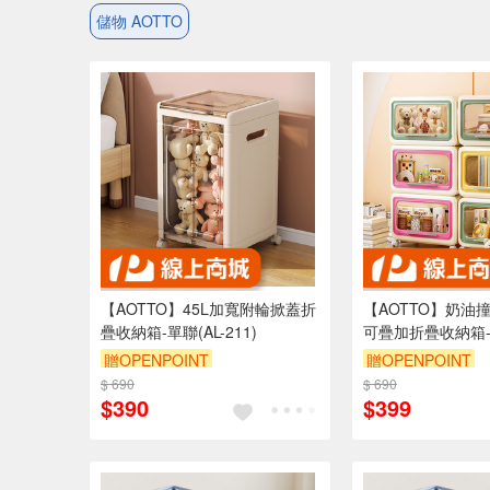
儲物 AOTTO
【AOTTO】45L加寬附輪掀蓋折
【AOTTO】奶油
疊收納箱-單聯(AL-211)
可疊加折疊收納箱-奶
216GN)
贈OPENPOINT
贈OPENPOINT
$ 690
滿3000享95折
$ 690
滿3000享95折
$390
$399