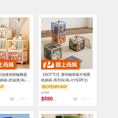
】奶油撞色附輪翻蓋
【AOTTO】透明極簡風可堆疊
箱-奶油黃(AL-
收納箱-燕羽灰(AL-015GR*2)
NT
贈OPENPOINT
折
$ 690
滿3000享95折
$590