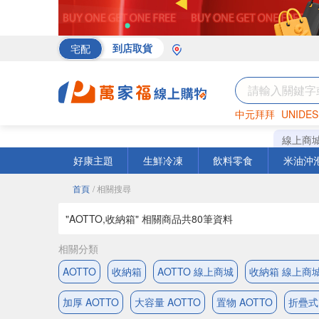
宅配
到店取貨
中元拜拜
UNIDES
海苔
巧克力
罐頭
線上商
好康主題
生鮮冷凍
飲料零食
米油沖
首頁
/ 相關搜尋
"AOTTO,收納箱" 相關商品共
80
筆資料
相關分類
AOTTO
收納箱
AOTTO 線上商城
收納箱 線上商
加厚 AOTTO
大容量 AOTTO
置物 AOTTO
折疊式 