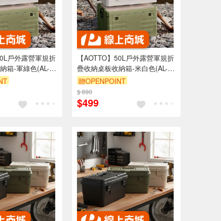
50L戶外露營軍規折
【AOTTO】50L戶外露營軍規折
箱-軍綠色(AL-
疊收納桌板收納箱-米白色(AL-
201W)
NT
贈OPENPOINT
折
$ 890
滿3000享95折
$499