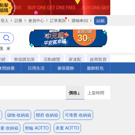
結帳
登入
註冊
會員中心
訂單查詢
購物車(0)
美
米
促銷
整箱購划算
活動總覽
家速配
超商取貨
休閒娛樂
日用生活
傢俱寢飾
服飾鞋包
價格↓
上架時間
納
儲物 收納箱
聯府 收納箱
可堆疊 收納箱
量 收納箱
附輪 AOTTO
承重 AOTTO