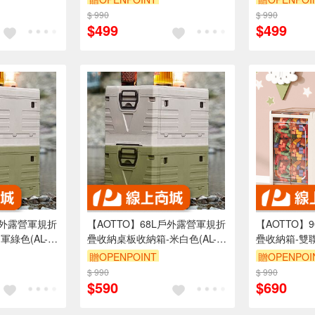
$ 990
滿3000享95折
$ 990
滿3000享95
$499
$499
戶外露營軍規折
【AOTTO】68L戶外露營軍規折
【AOTTO】
綠色(AL-
疊收納桌板收納箱-米白色(AL-
疊收納箱-雙聯(
202W)
贈OPENPOINT
贈OPENPOI
$ 990
滿3000享95折
$ 990
滿3000享95
$590
$690