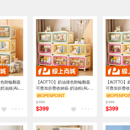
撞色附輪翻蓋
【AOTTO】奶油撞色附輪翻蓋
【AOTTO
油綠(AL-
可疊加折疊收納箱-奶油粉(AL-
可疊加折疊收納
216P)
216Y)
贈OPENPOINT
贈OPENPOI
$ 690
滿3000享95折
$ 690
滿3000享95
$399
$399