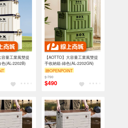
】大容量工業風雙提
【AOTTO】大容量工業風雙提
(AL-2202B)
手收納箱-綠色(AL-2202GN)
NT
贈OPENPOINT
折
$ 790
滿3000享95折
$490