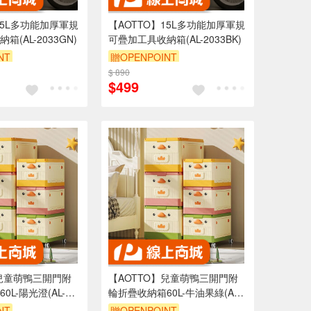
15L多功能加厚軍規
【AOTTO】15L多功能加厚軍規
(AL-2033GN)
可疊加工具收納箱(AL-2033BK)
NT
贈OPENPOINT
折
$ 890
滿3000享95折
$499
】兒童萌鴨三開門附
【AOTTO】兒童萌鴨三開門附
L-陽光澄(AL-
輪折疊收納箱60L-牛油果綠(AL-
205GN)
NT
贈OPENPOINT