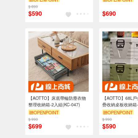
$ 890
滿3000享95折
滿3000享95折
$590
$690
【AOTTO】床底帶輪防塵衣物
【AOTTO】68L
整理收納箱-2入組(KC-047)
疊收納桌板收納箱-軍
202GN)
贈OPENPOINT
贈OPENPOINT
$ 990
滿3000享95折
$ 990
滿3000享95折
$699
$590