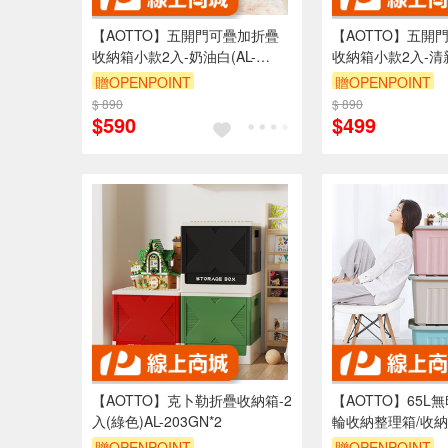
【AOTTO】五開門可疊加折疊
【AOTTO】五開
收納箱小款2入-奶油白(AL-
收納箱小款2入-清新
607W*2)
607B*2)
贈OPENPOINT
贈OPENPOINT
$ 890
滿3000享95折
$ 890
滿3000享95折
$590
$499
【AOTTO】克卜勒折疊收納箱-2
【AOTTO】65L
入(綠色)AL-203GN*2
輪收納整理箱/收納箱
011)
贈OPENPOINT
贈OPENPOINT