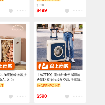
折
$ 990
滿3000享95折
$499
90L加寬附輪掀蓋折
【AOTTO】寵物外出便攜滑輪
AL-212)
透氣防應激拉桿航空箱/行李箱/
貓籠(AC-231)
NT
贈OPENPOINT
折
滿3000享95折
$590