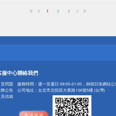
1
2
3
送
請小心！
送
客服中心
聯絡我們
請小心！
常見問題
服務時間：
週一至週日 09:00-21:00，例假日依網站
服務公告
公司地址：
台北市北投區大業路136號5樓 (台灣)
意見信箱