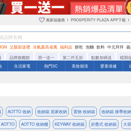
萬家福服務
PROSPERITY PLAZA APP下載
IGN
父親節送禮
冷氣最高省萬
福利品
餅乾
泡麵
飲料
中元拜拜
義
衛生紙
城
品牌旗艦館
買一送一
第二件五折
點數加碼送
檔期
泡
生活家電
熱門3C
美妝個清
嬰童保健
城
AOTTO 收納
收納箱 居家收納
置物 收納箱
收納箱 換季收
AOTTO
AOTTO 收納櫃
KEYWAY 收納箱
折疊式 收納箱
大容