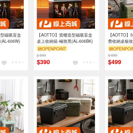
造型磁吸盲盒
【AOTTO】貨櫃造型磁吸盲盒
【AOTTO】
L-606W)
桌上收納箱-極致黑(AL-606BK)
疊收納桌板收納
201GN)
贈OPENPOINT
贈OPENPOI
$ 890
滿3000享95折
$ 890
滿3000享95
$390
$499