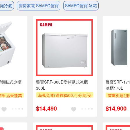
變頻冷氣
廚房家電 SAMPO聲寶
SAMPO聲寶 冰箱
D變頻臥式冰櫃
聲寶SRF-300D變頻臥式冰櫃
聲寶SRF-1
300L
凍櫃170L
滿萬免運(運費$500,可分期,安
商單品未達萬
滿萬免運(運費
裝跨區費另計,單品未滿1萬元
00,部分安裝跨
裝跨區費另
$14,490
$14,900
及使用6期以上分期0利率,需付
費以專人聯絡
及使用6期以
基本安裝運費)
主)
基本
滿額贈券
滿額贈券