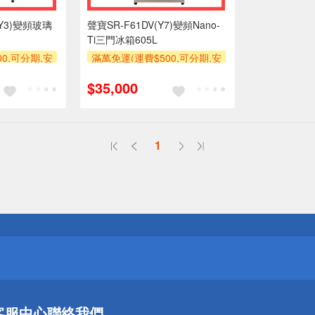
(Y3)變頻玻璃
聲寶SR-F61DV(Y7)變頻Nano-
Ti三門冰箱605L
0,可分期,安
滿萬免運(運費$500,可分期,安
品未滿1萬元
裝跨區費另計,單品未滿1萬元
$35,000
期0利率,需付
及使用6期以上分期0利率,需付
運費)
基本安裝運費)
滿額贈券
1
送
請小心！
送
客服中心
聯絡我們