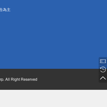
公告為主
rp. All Right Reserved