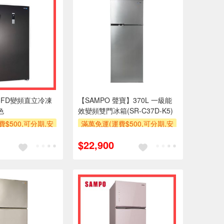
25FD變頻直立冷凍
【SAMPO 聲寶】370L 一級能
色
效變頻雙門冰箱(SR-C37D-K5)
$500,可分期,安
滿萬免運(運費$500,可分期,安
計,單品未滿1萬元
裝跨區費另計,單品未滿1萬元
$22,900
上分期0利率,需付
及使用6期以上分期0利率,需付
安裝運費)
基本安裝運費)
滿額贈券