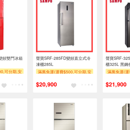
】變頻雙門冰箱
聲寶SRF-285FD變頻直立式冷
聲寶SRF-3
凍櫃285L
櫃325L 黑鋼
0,可分期,安
滿萬免運(運費$500,可分期,安
滿萬免運(運費
品未滿1萬元
裝跨區費另計,單品未滿1萬元
裝跨區費另
$20,900
$21,900
期0利率,需付
及使用6期以上分期0利率,需付
及使用6期以
運費)
基本安裝運費)
基本
滿額贈券
滿額贈券