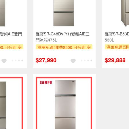
)變頻AIE雙門
聲寶SR-C48DV(Y1)變頻AIE三
聲寶SR-B5
門冰箱475L
530L
滿萬免運(運費
0,可分期,安
滿萬免運(運費$500,可分期,安
裝跨區費另
品未滿1萬元
裝跨區費另計,單品未滿1萬元
$27,990
$29,888
及使用6期以
期0利率,需付
及使用6期以上分期0利率,需付
基本
運費)
基本安裝運費)
滿額贈券
滿額贈券