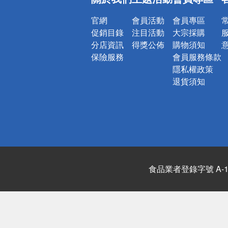
詐騙網頁！
官網
會員活動
會員專區
促銷目錄
注目活動
大宗採購
分店資訊
得獎公佈
購物須知
保險服務
會員服務條款
隱私權政策
退貨須知
食品業者登錄字號 A-122