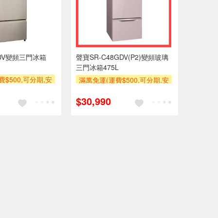
3DV變頻三門冰箱
聲寶SR-C48GDV(P2)變頻玻璃
三門冰箱475L
$500,可分期,安
滿萬免運(運費$500,可分期,安
計,單品未滿1萬元
裝跨區費另計,單品未滿1萬元
$30,990
上分期0利率,需付
及使用6期以上分期0利率,需付
安裝運費)
基本安裝運費)
滿額贈券