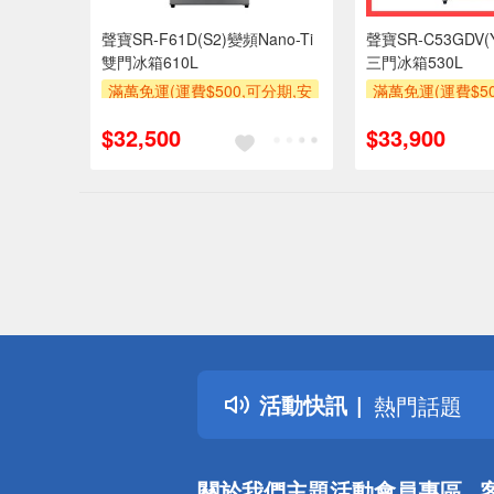
聲寶SR-F61D(S2)變頻Nano-Ti
聲寶SR-C53GDV
雙門冰箱610L
三門冰箱530L
滿萬免運(運費$500,可分期,安
滿萬免運(運費$50
裝跨區費另計,單品未滿1萬元
裝跨區費另計,單
$32,500
$33,900
及使用6期以上分期0利率,需付
及使用6期以上分
基本安裝運費)
基本安裝
滿額贈券
滿額贈券
偏遠地區配
詐騙網頁！
得獎公告
活動快訊
熱門話題
銀行優惠
偏遠地區配
關於我們
主題活動
會員專區