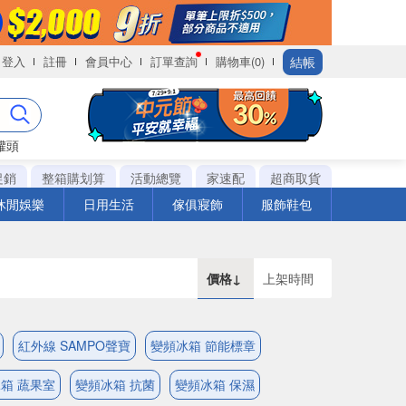
結帳
登入
註冊
會員中心
訂單查詢
購物車(0)
罐頭
促銷
整箱購划算
活動總覽
家速配
超商取貨
休閒娛樂
日用生活
傢俱寢飾
服飾鞋包
價格↓
上架時間
紅外線 SAMPO聲寶
變頻冰箱 節能標章
箱 蔬果室
變頻冰箱 抗菌
變頻冰箱 保濕