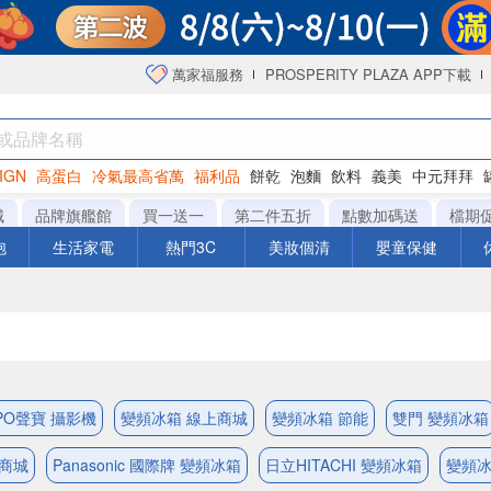
萬家福服務
PROSPERITY PLAZA APP下載
IGN
高蛋白
冷氣最高省萬
福利品
餅乾
泡麵
飲料
義美
中元拜拜
咖啡
城
品牌旗艦館
買一送一
第二件五折
點數加碼送
檔期
泡
生活家電
熱門3C
美妝個清
嬰童保健
PO聲寶 攝影機
變頻冰箱 線上商城
變頻冰箱 節能
雙門 變頻冰箱
上商城
Panasonic 國際牌 變頻冰箱
日立HITACHI 變頻冰箱
變頻冰