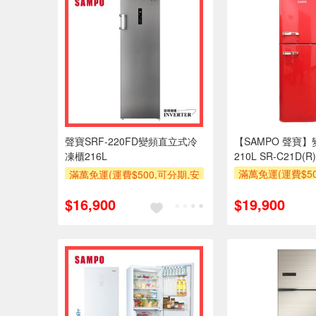
聲寶SRF-220FD變頻直立式冷
【SAMPO 聲寶
凍櫃216L
210L SR-C21D(R)
滿萬免運(運費$50
滿萬免運(運費$500,可分期,安
裝跨區費另計,單
裝跨區費另計,單品未滿1萬元
$16,900
$19,900
及使用6期以上分
及使用6期以上分期0利率,需付
基本安裝
基本安裝運費)
滿額贈券
滿額贈券