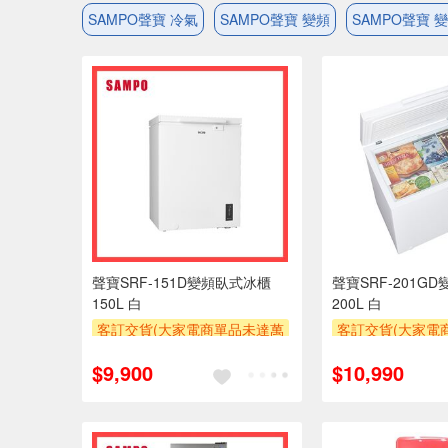
SAMPO聲寶 冷氣
SAMPO聲寶 變頻
SAMPO聲寶 
聲寶SRF-151D變頻臥式冰櫃
聲寶SRF-201G
150L 白
200L 白
客訂交貨(大家電商單品未達萬
客訂交貨(大家電
元需加收$300-500,部分安裝跨
元需加收$300-5
$9,900
$10,990
區費另計,實際收費以專人聯絡
區費另計,實際收
報價為主)
報價為
滿額贈券
滿額贈券