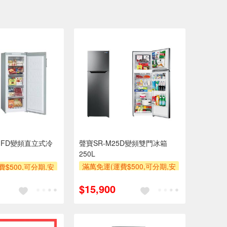
71FD變頻直立式冷
聲寶SR-M25D變頻雙門冰箱
250L
滿萬免運(運費$500,可分期,安
$500,可分期,安
裝跨區費另計,單品未滿1萬元
計,單品未滿1萬元
$15,900
及使用6期以上分期0利率,需付
上分期0利率,需付
基本安裝運費)
安裝運費)
滿額贈券