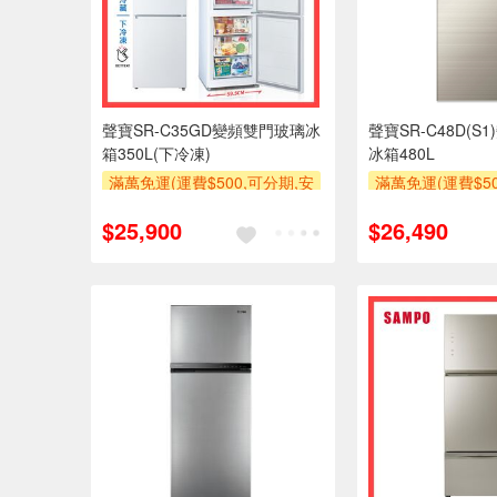
聲寶SR-C35GD變頻雙門玻璃冰
聲寶SR-C48D(S1
箱350L(下冷凍)
冰箱480L
滿萬免運(運費$500,可分期,安
滿萬免運(運費$50
裝跨區費另計,單品未滿1萬元
裝跨區費另計,單
$25,900
$26,490
及使用6期以上分期0利率,需付
及使用6期以上分
基本安裝運費)
基本安裝
滿額贈券
滿額贈券