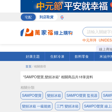
宅配
到店取貨
中元拜拜
UNIDES
米
巧克力
衛生紙
線上商
好康主題
生鮮冷凍
飲料零食
米油沖
首頁
/ 相關搜尋
"SAMPO聲寶,變頻冰箱" 相關商品共
18
筆資料
相關分類
SAMPO聲寶
變頻冰箱
SAMPO聲寶 監視器
SAM
變頻冰箱 一級能效
三門 變頻冰箱
SAMPO聲寶 線