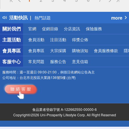
詐騙網頁！請小心！
得獎公告
活動快訊
more
熱門話題
銀行優惠
關於我們
官網
促銷目錄
分店資訊
保險服務
偏遠地區配送
詐騙網頁！請小心！
主題活動
會員活動
注目活動
得獎公佈
會員專區
會員專區
大宗採購
購物須知
會員服務條款
隱
客服中心
常見問題
服務公告
意見信箱
服務時間：
週一至週日 09:00-21:00，例假日依網站公告為主
公司地址：
台北市北投區大業路136號5樓 (台灣)
食品業者登錄字號 A-122662550-00000-6
Copyright©2026 Uni-Prosperity Lifestyle Corp. All Right Reserved