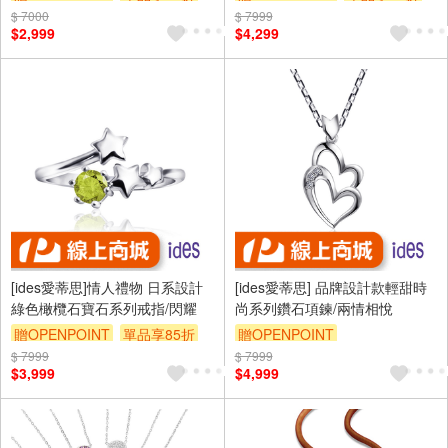
$ 7000
$ 7999
$2,999
$4,299
[ides愛蒂思]情人禮物 日系設計
[ides愛蒂思] 品牌設計款輕甜時
綠色橄欖石寶石系列戒指/閃耀
尚系列鑽石項鍊/兩情相悅
贈OPENPOINT
單品享85折
贈OPENPOINT
$ 7999
$ 7999
$3,999
$4,999