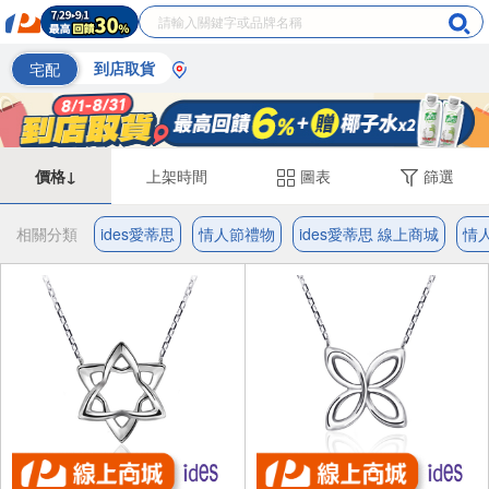
宅配
到店取貨
價格↓
上架時間
圖表
篩選
相關分類
ides愛蒂思
情人節禮物
ides愛蒂思 線上商城
情