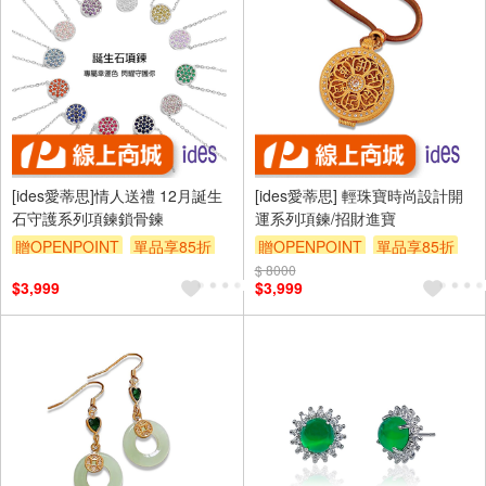
[ides愛蒂思]情人送禮 12月誕生
[ides愛蒂思] 輕珠寶時尚設計開
石守護系列項鍊鎖骨鍊
運系列項鍊/招財進寶
贈OPENPOINT
單品享85折
贈OPENPOINT
單品享85折
$ 8000
$3,999
$3,999