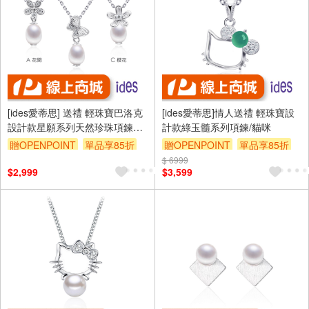
[ides愛蒂思] 送禮 輕珠寶巴洛克
[ides愛蒂思]情人送禮 輕珠寶設
設計款星願系列天然珍珠項鍊3
計款綠玉髓系列項鍊/貓咪
選1
贈OPENPOINT
單品享85折
贈OPENPOINT
單品享85折
$ 6999
$2,999
$3,599