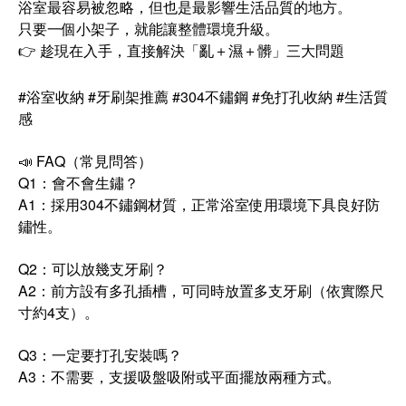
浴室最容易被忽略，但也是最影響生活品質的地方。
只要一個小架子，就能讓整體環境升級。
👉 趁現在入手，直接解決「亂＋濕＋髒」三大問題
#浴室收納 #牙刷架推薦 #304不鏽鋼 #免打孔收納 #生活質
感
📣 FAQ（常見問答）
Q1：會不會生鏽？
A1：採用304不鏽鋼材質，正常浴室使用環境下具良好防
鏽性。
Q2：可以放幾支牙刷？
A2：前方設有多孔插槽，可同時放置多支牙刷（依實際尺
寸約4支）。
Q3：一定要打孔安裝嗎？
A3：不需要，支援吸盤吸附或平面擺放兩種方式。