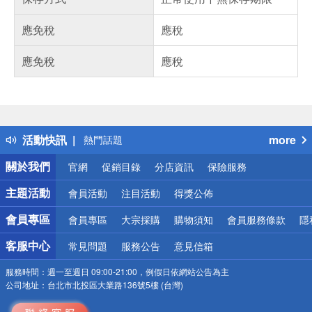
應免稅
應稅
應免稅
應稅
偏遠地區配送
詐騙網頁！請小心！
得獎公告
活動快訊
more
熱門話題
銀行優惠
關於我們
官網
促銷目錄
分店資訊
保險服務
偏遠地區配送
詐騙網頁！請小心！
主題活動
會員活動
注目活動
得獎公佈
會員專區
會員專區
大宗採購
購物須知
會員服務條款
隱
客服中心
常見問題
服務公告
意見信箱
服務時間：
週一至週日 09:00-21:00，例假日依網站公告為主
公司地址：
台北市北投區大業路136號5樓 (台灣)