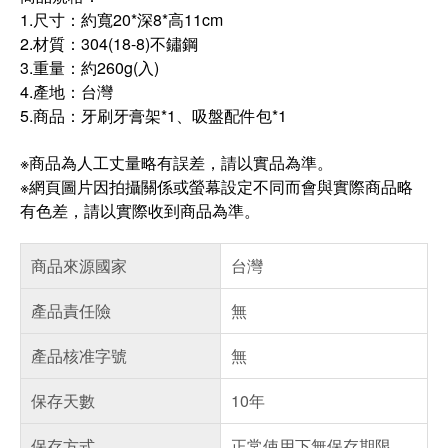
1.尺寸：約寬20*深8*高11cm
2.材質：304(18-8)不鏽鋼
3.重量：約260g(入)
4.產地：台灣
5.商品：牙刷牙膏架*1、吸盤配件包*1
※商品為人工丈量略有誤差，請以實品為準。
※網頁圖片因拍攝關係或螢幕設定不同而會與實際商品略
有色差，請以實際收到商品為準。
商品來源國家
台灣
產品責任險
無
產品核准字號
無
保存天數
10年
保存方式
正常使用下無保存期限