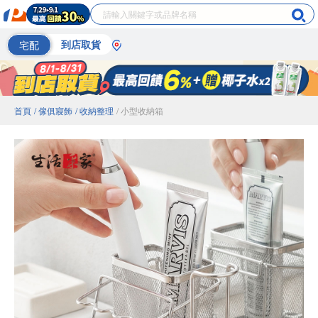
宅配
到店取貨
首頁
/ 傢俱寢飾
/ 收納整理
/ 小型收納箱