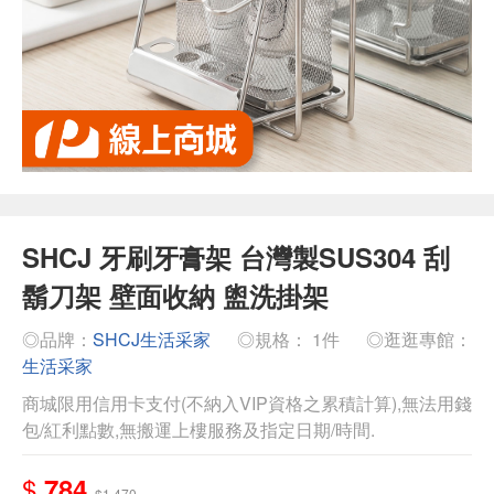
SHCJ 牙刷牙膏架 台灣製SUS304 刮
鬍刀架 壁面收納 盥洗掛架
◎品牌：
SHCJ生活采家
◎規格： 1件
◎逛逛專館：
生活采家
商城限用信用卡支付(不納入VIP資格之累積計算),無法用錢
包/紅利點數,無搬運上樓服務及指定日期/時間.
$
784
$1,470