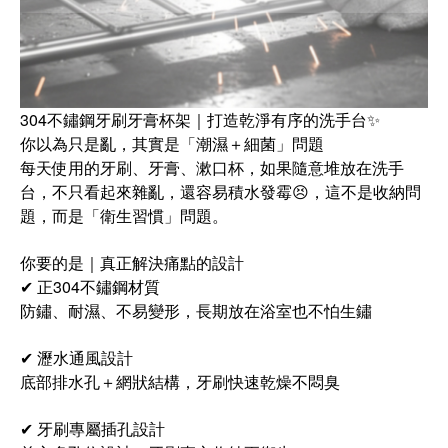
304不鏽鋼牙刷牙膏杯架｜打造乾淨有序的洗手台✨
你以為只是亂，其實是「潮濕＋細菌」問題
每天使用的牙刷、牙膏、漱口杯，如果隨意堆放在洗手
台，不只看起來雜亂，還容易積水發霉😣，這不是收納問
題，而是「衛生習慣」問題。
你要的是｜真正解決痛點的設計
✔ 正304不鏽鋼材質
防鏽、耐濕、不易變形，長期放在浴室也不怕生鏽
✔ 瀝水通風設計
底部排水孔＋網狀結構，牙刷快速乾燥不悶臭
✔ 牙刷專屬插孔設計