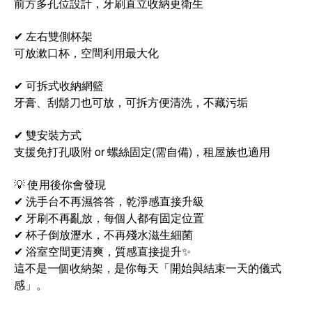
前方多孔位設計，牙刷直立收納更衛生
✔ 左右雙側杯架
可放漱口杯，空間利用最大化
✔ 可拆式收納網籃
牙膏、刮鬍刀也可放，可拆方便清洗，不藏污垢
✔ 雙安裝方式
支援免打孔吸附 or 螺絲固定(需自備)，租屋族也適用
💡 使用後你會發現
✔ 洗手台不再濕答答，乾淨感直接升級
✔ 牙刷不再亂放，每個人都有固定位置
✔ 杯子倒放瀝水，不再殘水滋生細菌
✔ 浴室空間更清爽，質感直接提升✨
這不是一個收納架，是你每天「開始與結束一天的儀式
感」。