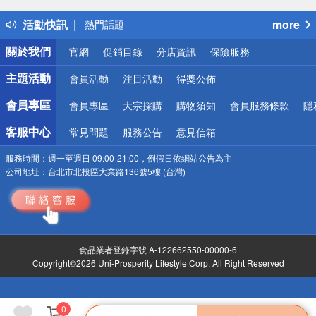
得獎公告
活動快訊
more
熱門話題
銀行優惠
關於我們
官網
促銷目錄
分店資訊
保險服務
偏遠地區配送
詐騙網頁！請小心！
主題活動
會員活動
注目活動
得獎公佈
會員專區
會員專區
大宗採購
購物須知
會員服務條款
隱
客服中心
常見問題
服務公告
意見信箱
服務時間：
週一至週日 09:00-21:00，例假日依網站公告為主
公司地址：
台北市北投區大業路136號5樓 (台灣)
食品業者登錄字號 A-122662550-00000-6
Copyright©2026 Uni-Prosperity Lifestyle Corp. All Right Reserved
0