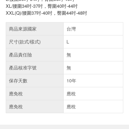
XL/腰圍34吋-37吋，臀圍40吋-44吋
XXL(Q)/腰圍37吋-40吋，臀圍44吋-48吋
商品來源國家
台灣
尺寸(款式/樣式)
L
產品責任險
無
產品核准字號
無
保存天數
10年
應免稅
應稅
應免稅
應稅
偏遠地區配送
詐騙網頁！請小心！