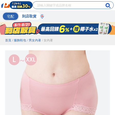
宅配
到店取貨
首頁
/ 服飾鞋包
/ 男女內著
/ 女內著