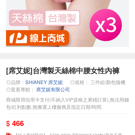
[席艾妮]台灣製天絲棉中腰女性內褲
◎品牌：
SHIANEY 席艾妮
◎規格： 三件組/顏色隨機
◎逛逛專館：
席艾妮有限公司
商城限用信用卡支付(不納入VIP資格之累積計算),無法用錢
包/紅利點數,無搬運上樓服務及指定日期/時間.
$
466