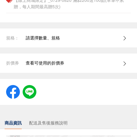
【線上商城限定】_0729-0820 滿$2200送100點(單筆不累
贈，每人期間最高贈5次)
規格：
請選擇數量、規格
折價券
查看可使用的折價券
商品資訊
配送及售後服務說明