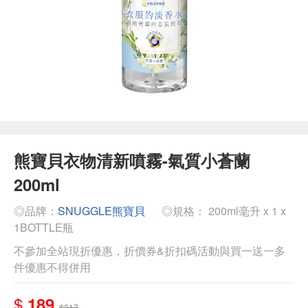
熊寶貝衣物清新噴霧-氣質小蒼蘭
200ml
◎品牌：
SNUGGLE熊寶貝
◎規格： 200ml毫升 x 1 x
1BOTTLE瓶
不參加全站現折優惠，折價券&折扣碼活動與買一送一多
件優惠不得併用
$
189
$217