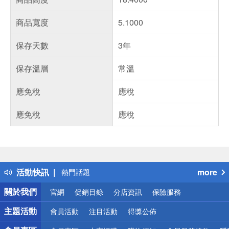
商品寬度
5.1000
保存天數
3年
保存溫層
常溫
應免稅
應稅
應免稅
應稅
偏遠地區配送
詐騙網頁！請小心！
得獎公告
活動快訊
more
熱門話題
銀行優惠
關於我們
官網
促銷目錄
分店資訊
保險服務
偏遠地區配送
詐騙網頁！請小心！
主題活動
會員活動
注目活動
得獎公佈