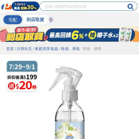
宅配
到店取貨
首頁
/ 日用生活
/ 家庭清潔 殺蟲
/ 除濕．香氛
/ 香氛．擴香