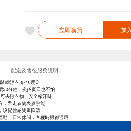
立即購買
加
配送及售後服務說明
! 瞬涼衣冷-10度C
續30分鐘，炎炎夏日也不怕
 還可去除衣物、安全帽汗味
方，帶走衣物表層熱能
，嗅覺體感雙重降溫
運動、日常休閒，各種時機都適用