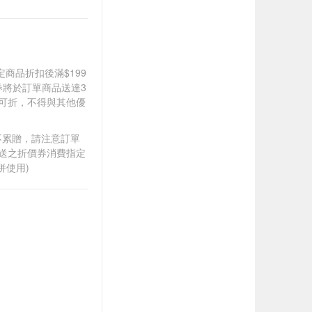
道指定商品折扣後滿$199
價券將於訂單商品送達3
0可折，不得與其他優
筆不累贈，請注意訂單
贈送之折價券消費指定
併使用)