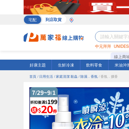
宅配
到店取貨
中元拜拜
UNIDES
罐頭
海苔
巧克力
線上商
好康主題
生鮮冷凍
飲料零食
米油沖
首頁
/ 日用生活
/ 家庭清潔 殺蟲
/ 除濕．香氛
/ 香氛．擴香