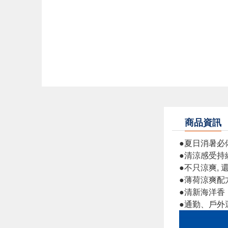
商品資訊
●夏日消暑必備
●清涼感受持
●不只涼爽,
●薄荷涼爽配
●清新海洋香
●通勤、戶外