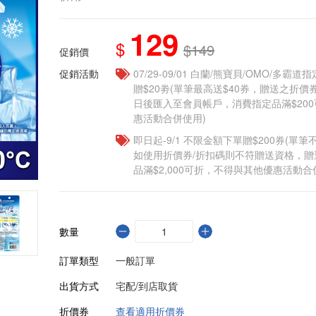
129
$
$149
促銷價
促銷活動
07/29-09/01 白蘭/熊寶貝/OMO/多霸
贈$20劵(單筆最高送$40券，贈送之折
日後匯入至會員帳戶，消費指定品滿$20
惠活動合併使用)
即日起-9/1 不限金額下單贈$200券(單
如使用折價券/折扣碼則不符贈送資格，
品滿$2,000可折，不得與其他優惠活動合
數量
訂單類型
一般訂單
出貨方式
宅配/到店取貨
折價券
查看適用折價券