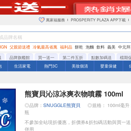
萬家福服務
PROSPERITY PLAZA APP下載
IGN
父親節送禮
冷氣最高省萬
福利品
餅乾
泡麵
飲料
義美
中元拜
衛生紙
城
品牌旗艦館
買一送一
第二件五折
點數加碼送
檔期
泡
生活家電
熱門3C
美妝個清
嬰童保健
熊寶貝沁涼冰爽衣物噴霧 100ml
◎品牌：
SNUGGLE熊寶貝
◎規格： 100ml毫升 x 
瓶
不參加全站現折優惠，折價券&折扣碼活動與買一
併用