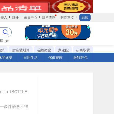
結帳
登入
註冊
會員中心
訂單查詢
購物車(0)
拜
米
促銷
整箱購划算
活動總覽
家速配
超商取貨
休閒娛樂
日用生活
傢俱寢飾
服飾鞋包
1 x 1BOTTLE
送一多件優惠不得