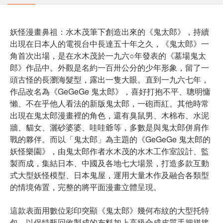
妖怪漫畫鼻祖：水木茂筆下創造出來的《鬼太郎》，持續
出現在日本人的電視台中長達五十年之久，《鬼太郎》一
角首次出場，是在水木茂於一九六○年發表的《墓場鬼太
郎》作品中。外觀是名約一百卅公分的少年形象，留了一
頭古怪的長瀏海髮型，露出一隻大眼。直到一九六七年，
作品改名為《GeGeGe 鬼太郎》，喜好打抱不平、聰明慵
懶、不在乎他人看法的新版鬼太郎，一砲而紅。其他時常
出現在鬼太郎漫畫裡的角色，還有臭鼠男、木棉布、水泥
牆、貓女、灑砂婆婆、哇哇爺等，多數是與鬼太郎併肩作
戰的夥伴。而以「鬼太郎」為主題的《GeGeGe 鬼太郎的
妖怪樂園》，由鬼太郎作者水木茂的水木工作室設計、監
製而成，集結日本、中國及各地七大場景，打造多款互動
式大型妖怪模型、日本鬼屋，運用大量木作及融合各類型
的情境佈置，完整的將平面漫畫立體呈現。
這款表面用數位彩印突顯《鬼太郎》幾何布紋的大型托特
包，以保特瓶回收製成的布料加上高級合成皮質手把拼接