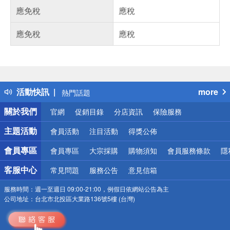
應免稅
應稅
應免稅
應稅
偏遠地區配送
詐騙網頁！請小心！
得獎公告
活動快訊
more
熱門話題
銀行優惠
關於我們
官網
促銷目錄
分店資訊
保險服務
偏遠地區配送
詐騙網頁！請小心！
主題活動
會員活動
注目活動
得獎公佈
會員專區
會員專區
大宗採購
購物須知
會員服務條款
隱
客服中心
常見問題
服務公告
意見信箱
服務時間：
週一至週日 09:00-21:00，例假日依網站公告為主
公司地址：
台北市北投區大業路136號5樓 (台灣)