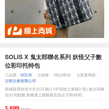
SOLIS X 鬼太郎聯名系列 妖怪父子數
位彩印托特包
◎品牌：
SOLIS
◎規格： GE22B05
◎逛逛專館：
云晴文創有限公司
商城限用信用卡支付(不納入VIP資格之累積計算),無法用錢
包/紅利點數,無搬運上樓服務及指定日期/時間.
$
699
$2,380