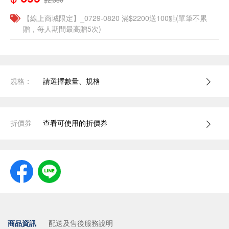
【線上商城限定】_0729-0820 滿$2200送100點(單筆不累
贈，每人期間最高贈5次)
規格：
請選擇數量、規格
折價券
查看可使用的折價券
商品資訊
配送及售後服務說明