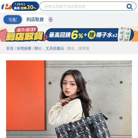
宅配
到店取貨
首頁
/ 休閒娛樂
/ 辦公．文具節慶品
/ 書包．便當袋