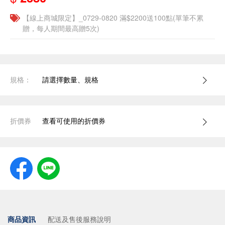
【線上商城限定】_0729-0820 滿$2200送100點(單筆不累
贈，每人期間最高贈5次)
規格：
請選擇數量、規格
折價券
查看可使用的折價券
商品資訊
配送及售後服務說明