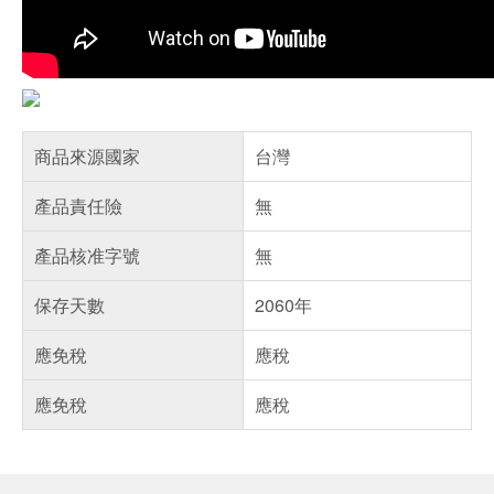
商品來源國家
台灣
產品責任險
無
產品核准字號
無
保存天數
2060年
應免稅
應稅
應免稅
應稅
偏遠地區配送
詐騙網頁！請小心！