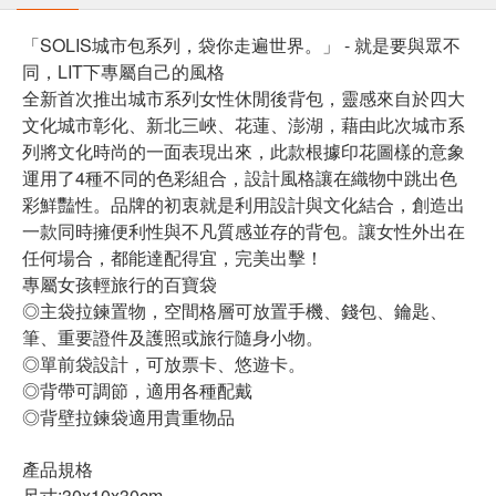
「SOLIS城市包系列，袋你走遍世界。」 - 就是要與眾不
同，LIT下專屬自己的風格
全新首次推出城市系列女性休閒後背包，靈感來自於四大
文化城市彰化、新北三峽、花蓮、澎湖，藉由此次城市系
列將文化時尚的一面表現出來，此款根據印花圖樣的意象
運用了4種不同的色彩組合，設計風格讓在織物中跳出色
彩鮮豔性。品牌的初衷就是利用設計與文化結合，創造出
一款同時擁便利性與不凡質感並存的背包。讓女性外出在
任何場合，都能達配得宜，完美出擊！
專屬女孩輕旅行的百寶袋
◎主袋拉鍊置物，空間格層可放置手機、錢包、鑰匙、
筆、重要證件及護照或旅行隨身小物。
◎單前袋設計，可放票卡、悠遊卡。
◎背帶可調節，適用各種配戴
◎背壁拉鍊袋適用貴重物品
產品規格
尺寸:30x10x30cm