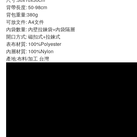
背帶長度: 50-98cm
背包重量:380g
可放文件: A4文件
內袋數量: 內壁拉鍊袋+內袋隔層
開口方式: 磁扣式+拉鍊式
表布材質: 100%Polyester
內層材質: 100%Nylon
產地:布料/加工 台灣