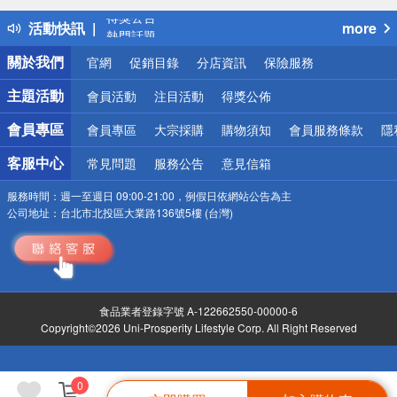
得獎公告
活動快訊
more
熱門話題
銀行優惠
關於我們
官網
促銷目錄
分店資訊
保險服務
偏遠地區配送
詐騙網頁！請小心！
主題活動
會員活動
注目活動
得獎公佈
會員專區
會員專區
大宗採購
購物須知
會員服務條款
隱
客服中心
常見問題
服務公告
意見信箱
服務時間：
週一至週日 09:00-21:00，例假日依網站公告為主
公司地址：
台北市北投區大業路136號5樓 (台灣)
食品業者登錄字號 A-122662550-00000-6
Copyright©2026 Uni-Prosperity Lifestyle Corp. All Right Reserved
0