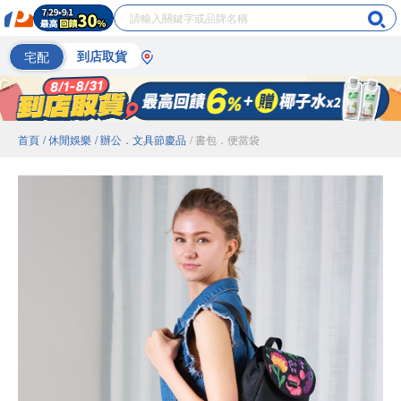
宅配
到店取貨
首頁
/ 休閒娛樂
/ 辦公．文具節慶品
/ 書包．便當袋