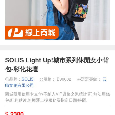
SOLIS Light Up!城市系列休閒女小背
包-彰化花壇
◎品牌：
SOLIS
◎規格： B36002
◎逛逛專館：
云
晴文創有限公司
商城限用信用卡支付(不納入VIP資格之累積計算),無法用錢
包/紅利點數,無搬運上樓服務及指定日期/時間.
$
2380