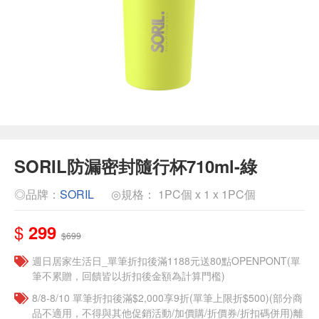
SORIL防漏密封隨行杯710ml-綠
◎品牌：
SORIL
◎規格： 1PC個 x 1 x 1PC個
$
299
$699
週日居家生活日_單筆折扣後滿1188元送80點OPENPONT(單
筆不累贈，回饋皆以折扣後金額為計算門檻)
8/8-8/10 單筆折扣後滿$2,000享9折(單筆上限折$500)(部分商
品不適用，不得與其他促銷活動/加價購/折價券/折扣碼併用)離