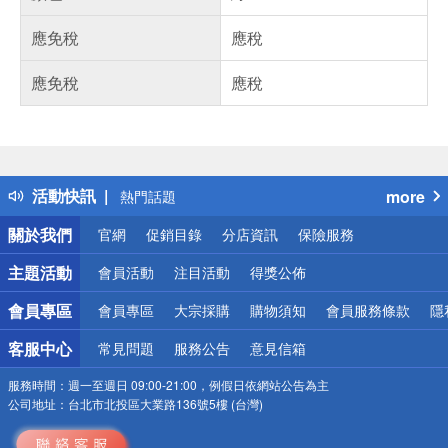
應免稅
應稅
應免稅
應稅
偏遠地區配送
詐騙網頁！請小心！
得獎公告
活動快訊
more
熱門話題
銀行優惠
關於我們
官網
促銷目錄
分店資訊
保險服務
偏遠地區配送
詐騙網頁！請小心！
主題活動
會員活動
注目活動
得獎公佈
會員專區
會員專區
大宗採購
購物須知
會員服務條款
隱
客服中心
常見問題
服務公告
意見信箱
服務時間：
週一至週日 09:00-21:00，例假日依網站公告為主
公司地址：
台北市北投區大業路136號5樓 (台灣)