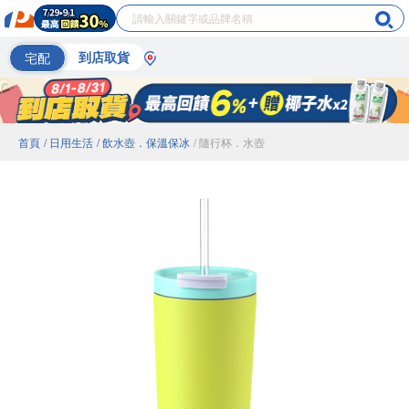
宅配
到店取貨
首頁
/ 日用生活
/ 飲水壺．保溫保冰
/ 隨行杯．水壺